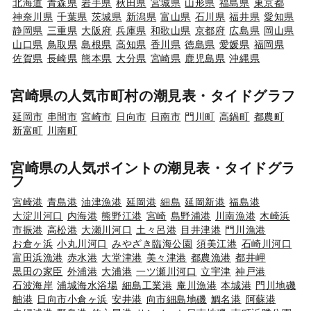
北海道
青森県
岩手県
秋田県
宮城県
山形県
福島県
東京都
神奈川県
千葉県
茨城県
新潟県
富山県
石川県
福井県
愛知県
静岡県
三重県
大阪府
兵庫県
和歌山県
京都府
広島県
岡山県
山口県
鳥取県
島根県
高知県
香川県
徳島県
愛媛県
福岡県
佐賀県
長崎県
熊本県
大分県
宮崎県
鹿児島県
沖縄県
宮崎県の人気市町村の潮見表・タイドグラフ
延岡市
串間市
宮崎市
日向市
日南市
門川町
高鍋町
都農町
新富町
川南町
宮崎県の人気ポイントの潮見表・タイドグラ
フ
宮崎港
青島港
油津漁港
延岡港
細島
延岡新港
福島港
大淀川河口
内海港
熊野江港
宮崎
島野浦港
川南漁港
木崎浜
市振港
高松港
大瀬川河口
土々呂港
目井津港
門川漁港
お倉ヶ浜
小丸川河口
みやざき臨海公園
須美江港
石崎川河口
富田浜漁港
赤水港
大堂津港
美々津港
都農漁港
都井岬
黒田の家臣
外浦港
大浦港
一ツ瀬川河口
立宇津
神戸港
石波海岸
浦城海水浴場
細島工業港
庵川漁港
本城港
門川地磯
舳港
日向市小倉ヶ浜
安井港
向市細島地磯
鯛名港
阿蘇港