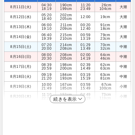
04:30
190cm
11:20
26cm
8月11日(火)
大潮
18:19
199cm
23:49
104cm
05:20
202cm
8月12日(水)
12:00
19cm
大潮
18:40
205cm
06:00
211cm
00:20
91cm
8月13日(木)
大潮
19:10
209cm
12:40
18cm
06:40
215cm
00:59
79cm
8月14日(金)
大潮
19:39
210cm
13:19
23cm
07:20
214cm
01:29
70cm
8月15日(土)
中潮
20:00
208cm
13:49
32cm
08:00
208cm
02:00
64cm
8月16日(日)
中潮
20:30
205cm
14:19
46cm
08:39
198cm
02:39
62cm
8月17日(月)
中潮
20:59
200cm
14:49
63cm
09:19
184cm
03:19
63cm
8月18日(火)
中潮
21:20
193cm
15:19
81cm
10:00
167cm
03:59
67cm
8月19日(水)
小潮
21:49
185cm
15:49
100cm
11:10
152cm
04:49
73cm
8月20日(木)
小潮
22:20
176cm
16:19
119cm
続きを表示