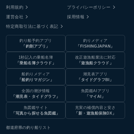
利用規約
プライバシーポリシー
運営会社
採用情報
特定商取引法に基づく表記
釣り船予約アプリ
釣りメディア
「釣割アプリ」
「FISHINGJAPAN」
1秒記入の乗船名簿
改正遊漁船業法に対応
「乗船名簿クラウド」
「遊漁船クラウド」
船釣りメディア
潮見表アプリ
「船釣りマガジン」
「タイドグラフBI」
全国の潮汐情報
魚図鑑AIアプリ
「潮見表・タイドグラフ」
「マイAI」
魚図鑑サイト
充実の補償内容と安さ
「写真から探せる魚図鑑」
「新・遊漁船保険DX」
都道府県の釣り船リスト