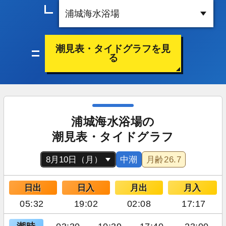
潮見表・タイドグラフを見
る
浦城海水浴場の
潮見表・タイドグラフ
中潮
月齢
26.7
日出
日入
月出
月入
05:32
19:02
02:08
17:17