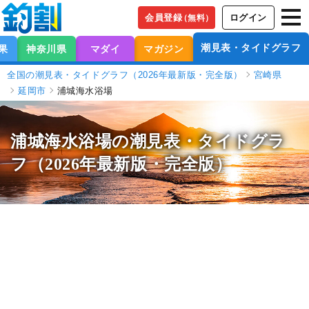
会員登録
ログイン
（無料）
潮見表・タイドグラフ
果
神奈川県
マダイ
マガジン
全国の潮見表・タイドグラフ（2026年最新版・完全版）
宮崎県
延岡市
浦城海水浴場
浦城海水浴場の潮見表
・タイドグラ
フ（2026年最新版・完全版）