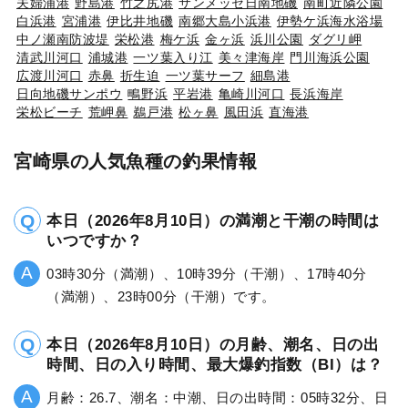
夫婦浦港
野島港
竹之尻港
サンメッセ日南地磯
南町近隣公園
白浜港
宮浦港
伊比井地磯
南郷大島小浜港
伊勢ケ浜海水浴場
中ノ瀬南防波堤
栄松港
梅ケ浜
金ヶ浜
浜川公園
ダグリ岬
清武川河口
浦城港
一ツ葉入り江
美々津海岸
門川海浜公園
広渡川河口
赤鼻
折生迫
一ツ葉サーフ
細島港
日向地磯サンポウ
鴫野浜
平岩港
亀崎川河口
長浜海岸
栄松ビーチ
荒岬鼻
鵜戸港
松ヶ鼻
風田浜
直海港
宮崎県の人気魚種の釣果情報
本日（2026年8月10日）の満潮と干潮の時間は
いつですか？
03時30分（満潮）、10時39分（干潮）、17時40分
（満潮）、23時00分（干潮）です。
本日（2026年8月10日）の月齢、潮名、日の出
時間、日の入り時間、最大爆釣指数（BI）は？
月齢：26.7、潮名：中潮、日の出時間：05時32分、日