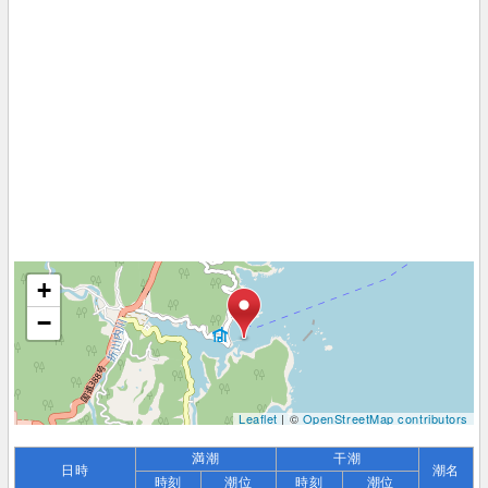
+
−
Leaflet
| ©
OpenStreetMap contributors
満潮
干潮
日時
潮名
時刻
潮位
時刻
潮位