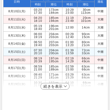
日時
潮名
時刻
潮位
時刻
潮位
03:20
173cm
10:29
30cm
8月10日(月)
中潮
17:30
184cm
23:00
113cm
04:20
185cm
11:19
20cm
8月11日(火)
大潮
18:10
194cm
23:49
101cm
05:19
196cm
8月12日(水)
12:00
14cm
大潮
18:40
201cm
06:00
204cm
00:29
90cm
8月13日(木)
大潮
19:19
203cm
12:40
15cm
06:50
207cm
01:00
80cm
8月14日(金)
大潮
19:40
203cm
13:20
21cm
07:30
204cm
01:39
72cm
8月15日(土)
中潮
20:10
200cm
13:59
33cm
08:19
197cm
02:19
66cm
8月16日(日)
中潮
20:39
195cm
14:29
49cm
08:59
185cm
02:59
63cm
8月17日(月)
中潮
21:00
189cm
15:00
66cm
09:40
171cm
03:29
63cm
8月18日(火)
中潮
21:29
181cm
15:29
84cm
10:30
157cm
04:10
66cm
8月19日(水)
小潮
21:59
173cm
15:59
102cm
続きを表示