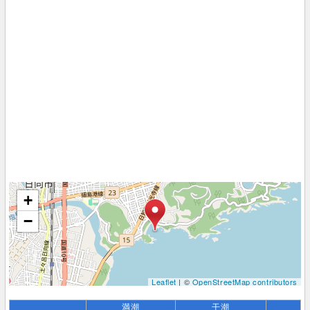
+
−
Leaflet
| ©
OpenStreetMap contributors
満潮
干潮