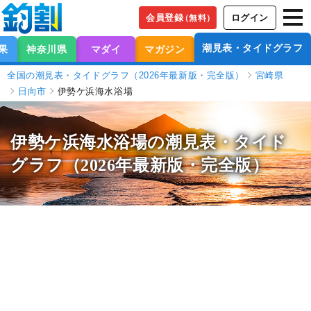
会員登録
ログイン
（無料）
潮見表・タイドグラフ
果
神奈川県
マダイ
マガジン
全国の潮見表・タイドグラフ（2026年最新版・完全版）
宮崎県
日向市
伊勢ケ浜海水浴場
伊勢ケ浜海水浴場の潮見表
・タイド
グラフ（2026年最新版・完全版）