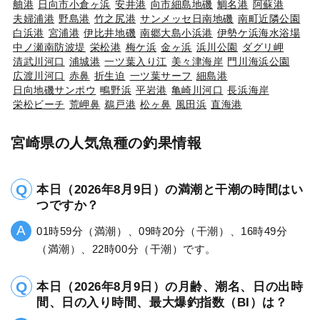
舳港
日向市小倉ヶ浜
安井港
向市細島地磯
鯛名港
阿蘇港
夫婦浦港
野島港
竹之尻港
サンメッセ日南地磯
南町近隣公園
白浜港
宮浦港
伊比井地磯
南郷大島小浜港
伊勢ケ浜海水浴場
中ノ瀬南防波堤
栄松港
梅ケ浜
金ヶ浜
浜川公園
ダグリ岬
清武川河口
浦城港
一ツ葉入り江
美々津海岸
門川海浜公園
広渡川河口
赤鼻
折生迫
一ツ葉サーフ
細島港
日向地磯サンポウ
鴫野浜
平岩港
亀崎川河口
長浜海岸
栄松ビーチ
荒岬鼻
鵜戸港
松ヶ鼻
風田浜
直海港
宮崎県の人気魚種の釣果情報
本日（2026年8月9日）の満潮と干潮の時間はい
つですか？
01時59分（満潮）、09時20分（干潮）、16時49分
（満潮）、22時00分（干潮）です。
本日（2026年8月9日）の月齢、潮名、日の出時
間、日の入り時間、最大爆釣指数（BI）は？