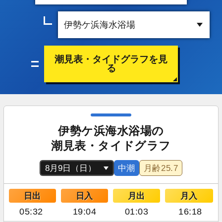
潮見表・タイドグラフを見
る
伊勢ケ浜海水浴場の
潮見表・タイドグラフ
中潮
月齢
25.7
日出
日入
月出
月入
05:32
19:04
01:03
16:18