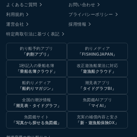
よくあるご質問
お問い合わせ
利用規約
プライバシーポリシー
運営会社
採用情報
特定商取引法に基づく表記
釣り船予約アプリ
釣りメディア
「釣割アプリ」
「FISHINGJAPAN」
1秒記入の乗船名簿
改正遊漁船業法に対応
「乗船名簿クラウド」
「遊漁船クラウド」
船釣りメディア
潮見表アプリ
「船釣りマガジン」
「タイドグラフBI」
全国の潮汐情報
魚図鑑AIアプリ
「潮見表・タイドグラフ」
「マイAI」
魚図鑑サイト
充実の補償内容と安さ
「写真から探せる魚図鑑」
「新・遊漁船保険DX」