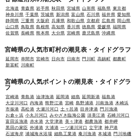
北海道
青森県
岩手県
秋田県
宮城県
山形県
福島県
東京都
神奈川県
千葉県
茨城県
新潟県
富山県
石川県
福井県
愛知県
静岡県
三重県
大阪府
兵庫県
和歌山県
京都府
広島県
岡山県
山口県
鳥取県
島根県
高知県
香川県
徳島県
愛媛県
福岡県
佐賀県
長崎県
熊本県
大分県
宮崎県
鹿児島県
沖縄県
宮崎県の人気市町村の潮見表・タイドグラフ
延岡市
串間市
宮崎市
日向市
日南市
門川町
高鍋町
都農町
新富町
川南町
宮崎県の人気ポイントの潮見表・タイドグラ
フ
宮崎港
青島港
油津漁港
延岡港
細島
延岡新港
福島港
大淀川河口
内海港
熊野江港
宮崎
島野浦港
川南漁港
木崎浜
市振港
高松港
大瀬川河口
土々呂港
目井津港
門川漁港
お倉ヶ浜
小丸川河口
みやざき臨海公園
須美江港
石崎川河口
富田浜漁港
赤水港
大堂津港
美々津港
都農漁港
都井岬
黒田の家臣
外浦港
大浦港
一ツ瀬川河口
立宇津
神戸港
石波海岸
浦城海水浴場
細島工業港
庵川漁港
本城港
門川地磯