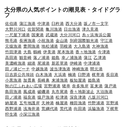
大分県の人気ポイントの潮見表・タイドグラ
フ
佐伯港
蒲江漁港
中津港
臼杵港
西大分港
坂ノ市一文字
大野川河口
佐賀関港
亀川漁港
日出漁港
津久見港
一尺屋下浦港
国東港
武蔵港
大分川河口
糸ヶ浜海浜公園
熊毛港
長洲漁港
小祝漁港
金山港
別府国際観光港
守江港
元猿漁港
豊岡漁港
地松浦港
羽根港
大入島港
大神漁港
竹田津港
大島
鶴崎
伊美港
尾本漁港
香々地漁港
今津港
高田港
観音崎
落ノ浦港
姫島
幸ノ浦漁港
蒲江
乙津港
美濃崎漁港
細港
尾浦港
新若草港
伊崎港
中津浦港
田ノ浦ビーチ
中越漁港
波当津漁港
神崎漁港
間元港
日吉原公共埠頭
白木漁港
大浜港
楠港
臼野港
梶寄港
長目港
小黒漁港
加貫鼻
長崎鼻
来浦漁港
板知屋港
姫島港
秋の江ふれあい広場
宮野浦港
猪串
奈多海岸
富来港
蒲戸港
島田漁港
風成港
破磯港
丸市尾港
香々地新波止
大泊漁港
田ノ浦港
福良港
猿戸漁港
松津港
深良津港
八坂川河口
納屋港
五号地護岸
天神港
楠屋港
種田漁港
竹野浦港
宮野浦
西野浦港
浅海井港
荒綱代港
荒代港
向田港
浜脇漁港
下梶寄
狩生港
小深江漁港