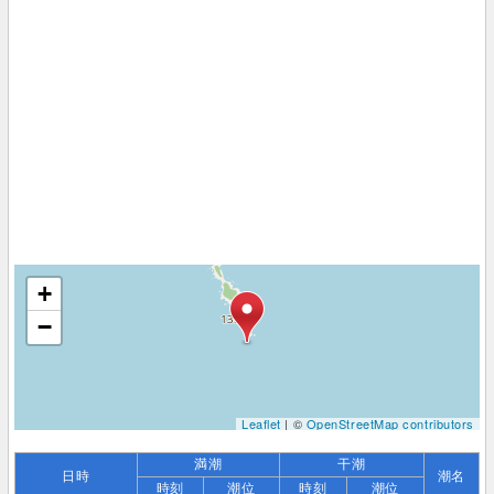
+
−
Leaflet
| ©
OpenStreetMap contributors
満潮
干潮
日時
潮名
時刻
潮位
時刻
潮位