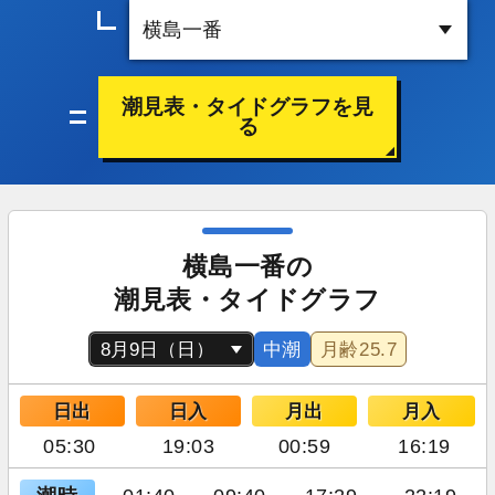
潮見表・タイドグラフを見
る
横島一番の
潮見表・タイドグラフ
中潮
月齢
25.7
日出
日入
月出
月入
05:30
19:03
00:59
16:19