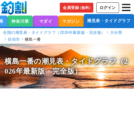
会員登録
ログイン
（無料）
潮見表・タイドグラフ
果
神奈川県
マダイ
マガジン
全国の潮見表・タイドグラフ（2026年最新版・完全版）
大分県
佐伯市
横島一番
横島一番の潮見表
・タイドグラフ（2
026年最新版・完全版）