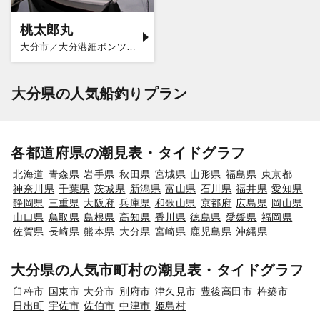
桃太郎丸
大分市／大分港細ポンツーン
大分県の人気船釣りプラン
各都道府県の潮見表・タイドグラフ
北海道
青森県
岩手県
秋田県
宮城県
山形県
福島県
東京都
神奈川県
千葉県
茨城県
新潟県
富山県
石川県
福井県
愛知県
静岡県
三重県
大阪府
兵庫県
和歌山県
京都府
広島県
岡山県
山口県
鳥取県
島根県
高知県
香川県
徳島県
愛媛県
福岡県
佐賀県
長崎県
熊本県
大分県
宮崎県
鹿児島県
沖縄県
大分県の人気市町村の潮見表・タイドグラフ
臼杵市
国東市
大分市
別府市
津久見市
豊後高田市
杵築市
日出町
宇佐市
佐伯市
中津市
姫島村