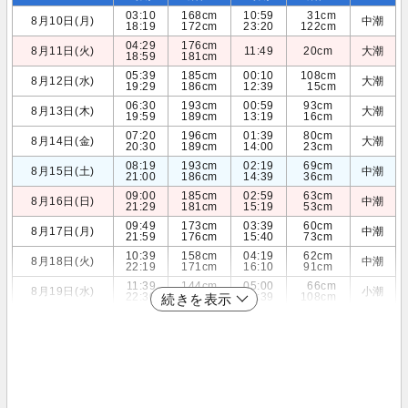
03:10
168cm
10:59
31cm
8月10日(月)
中潮
18:19
172cm
23:20
122cm
04:29
176cm
8月11日(火)
11:49
20cm
大潮
18:59
181cm
05:39
185cm
00:10
108cm
8月12日(水)
大潮
19:29
186cm
12:39
15cm
06:30
193cm
00:59
93cm
8月13日(木)
大潮
19:59
189cm
13:19
16cm
07:20
196cm
01:39
80cm
8月14日(金)
大潮
20:30
189cm
14:00
23cm
08:19
193cm
02:19
69cm
8月15日(土)
中潮
21:00
186cm
14:39
36cm
09:00
185cm
02:59
63cm
8月16日(日)
中潮
21:29
181cm
15:19
53cm
09:49
173cm
03:39
60cm
8月17日(月)
中潮
21:59
176cm
15:40
73cm
10:39
158cm
04:19
62cm
8月18日(火)
中潮
22:19
171cm
16:10
91cm
11:39
144cm
05:00
66cm
8月19日(水)
小潮
22:30
166cm
16:39
108cm
続きを表示