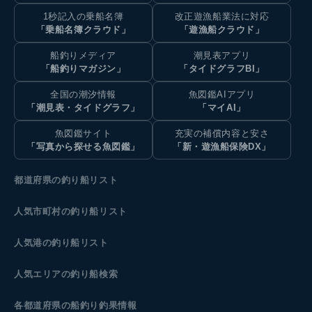
1秒記入の乗船名簿
改正遊漁船業法に対応
「乗船名簿クラウド」
「遊漁船クラウド」
船釣りメディア
潮見表アプリ
「船釣りマガジン」
「タイドグラフBI」
全国の潮汐情報
魚図鑑AIアプリ
「潮見表・タイドグラフ」
「マイAI」
魚図鑑サイト
充実の補償内容と安さ
「写真から探せる魚図鑑」
「新・遊漁船保険DX」
都道府県の釣り船リスト
人気市町村の釣り船リスト
人気港の釣り船リスト
人気エリアの釣り船検索
各都道府県の船釣り釣果情報