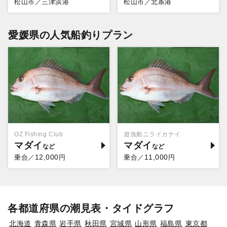
松山市／三津浜港
松山市／北条港
愛媛県の人気船釣りプラン
OZ Fishing Club
遊漁船ニライカナイ
マダイ
マダイ
12,000
11,000
乗合／
円
乗合／
円
各都道府県の潮見表・タイドグラフ
北海道
青森県
岩手県
秋田県
宮城県
山形県
福島県
東京都