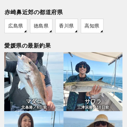
赤崎鼻近郊の都道府県
広島県
徳島県
香川県
高知県
愛媛県の最新釣果
マダコ
サワラ
6
10
北条港／
日前
三津浜港／
日前