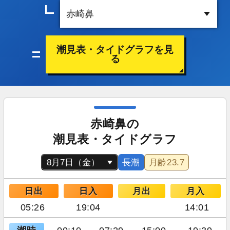
潮見表・タイドグラフを見
る
赤崎鼻の
潮見表・タイドグラフ
長潮
月齢
23.7
日出
日入
月出
月入
05:26
19:04
14:01