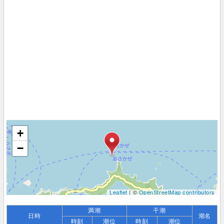
+
−
Leaflet
| ©
OpenStreetMap contributors
満潮
干潮
日時
潮名
時刻
潮位
時刻
潮位