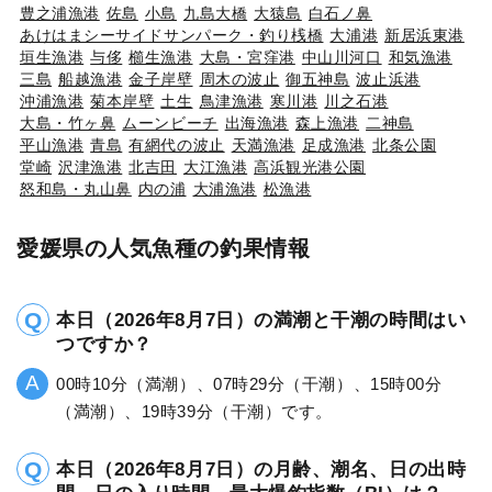
豊之浦漁港
佐島
小島
九島大橋
大猿島
白石ノ鼻
あけはまシーサイドサンパーク・釣り桟橋
大浦港
新居浜東港
垣生漁港
与侈
櫛生漁港
大島・宮窪港
中山川河口
和気漁港
三島
船越漁港
金子岸壁
周木の波止
御五神島
波止浜港
沖浦漁港
菊本岸壁
土生
鳥津漁港
寒川港
川之石港
大島・竹ヶ鼻
ムーンビーチ
出海漁港
森上漁港
二神島
平山漁港
青島
有網代の波止
天満漁港
足成漁港
北条公園
堂崎
沢津漁港
北吉田
大江漁港
高浜観光港公園
怒和島・丸山鼻
内の浦
大浦漁港
松漁港
愛媛県の人気魚種の釣果情報
本日（2026年8月7日）の満潮と干潮の時間はい
つですか？
00時10分（満潮）、07時29分（干潮）、15時00分
（満潮）、19時39分（干潮）です。
本日（2026年8月7日）の月齢、潮名、日の出時