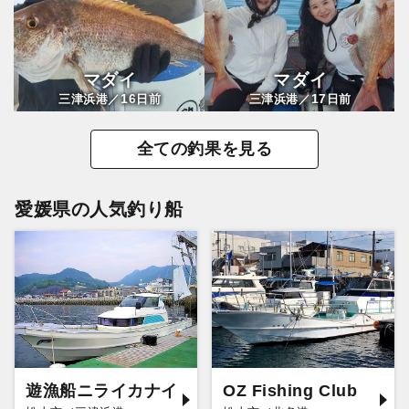
マダイ
マダイ
16
17
三津浜港／
日前
三津浜港／
日前
全ての釣果を見る
愛媛県の人気釣り船
遊漁船ニライカナイ
OZ Fishing Club