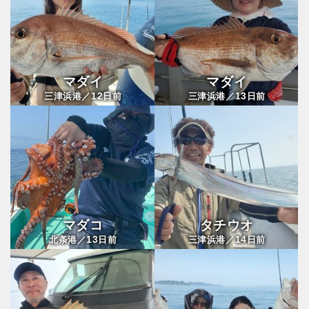
マダイ
マダイ
12
13
三津浜港／
日前
三津浜港／
日前
マダコ
タチウオ
13
14
北条港／
日前
三津浜港／
日前