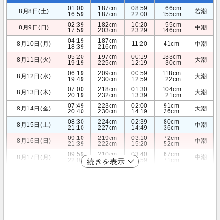
01:00
187cm
08:59
66cm
8月8日(土)
若潮
16:59
187cm
22:00
155cm
02:39
182cm
10:20
55cm
8月9日(日)
中潮
17:59
203cm
23:29
146cm
04:19
187cm
8月10日(月)
11:20
41cm
中潮
18:39
216cm
05:20
197cm
00:19
133cm
8月11日(火)
大潮
19:19
225cm
12:19
30cm
06:19
209cm
00:59
118cm
8月12日(水)
大潮
19:49
230cm
12:59
22cm
07:00
218cm
01:30
104cm
8月13日(木)
大潮
20:19
232cm
13:39
21cm
07:49
223cm
02:00
91cm
8月14日(金)
大潮
20:40
230cm
14:19
26cm
08:30
224cm
02:39
80cm
8月15日(土)
中潮
21:10
227cm
14:49
36cm
09:10
219cm
03:10
72cm
8月16日(日)
中潮
21:39
222cm
15:20
52cm
09:59
210cm
03:40
67cm
8月17日(月)
中潮
22:00
215cm
15:59
71cm
続きを表示