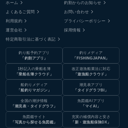
ホーム
釣割からのお知らせ
よくあるご質問
お問い合わせ
利用規約
プライバシーポリシー
運営会社
採用情報
特定商取引法に基づく表記
釣り船予約アプリ
釣りメディア
「釣割アプリ」
「FISHINGJAPAN」
1秒記入の乗船名簿
改正遊漁船業法に対応
「乗船名簿クラウド」
「遊漁船クラウド」
船釣りメディア
潮見表アプリ
「船釣りマガジン」
「タイドグラフBI」
全国の潮汐情報
魚図鑑AIアプリ
「潮見表・タイドグラフ」
「マイAI」
魚図鑑サイト
充実の補償内容と安さ
「写真から探せる魚図鑑」
「新・遊漁船保険DX」