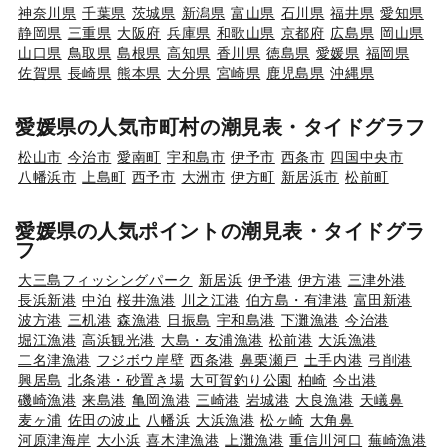
神奈川県
千葉県
茨城県
新潟県
富山県
石川県
福井県
愛知県
静岡県
三重県
大阪府
兵庫県
和歌山県
京都府
広島県
岡山県
山口県
鳥取県
島根県
高知県
香川県
徳島県
愛媛県
福岡県
佐賀県
長崎県
熊本県
大分県
宮崎県
鹿児島県
沖縄県
愛媛県の人気市町村の潮見表・タイドグラフ
松山市
今治市
愛南町
宇和島市
伊予市
西条市
四国中央市
八幡浜市
上島町
西予市
大洲市
伊方町
新居浜市
松前町
愛媛県の人気ポイントの潮見表・タイドグラ
フ
大三島フィッシングパーク
新居浜
伊予港
伊方港
三津外港
長浜新港
中泊
桜井漁港
川之江港
伯方島・有津港
富田新港
波方港
三机港
森漁港
日振島
宇和島港
下灘漁港
今治港
堀江漁港
高浜観光港
大島・友浦漁港
松前港
大浜漁港
二名津漁港
フジボウ岸壁
西条港
鼻栗瀬戸
土手内港
弓削港
興居島
北条港・砂置き場
大可賀釣り公園
柏崎
今出港
磯崎漁港
来島港
亀岡漁港
三崎港
岩城港
大良漁港
天嶬鼻
麦ヶ浦
佐田の波止
八幡浜
大浜漁港
松ヶ崎
大角鼻
河原津海岸
大小浜
喜木津漁港
上灘漁港
重信川河口
蕪崎漁港