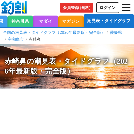
会員登録
ログイン
（無料）
潮見表・タイドグラフ
果
神奈川県
マダイ
マガジン
全国の潮見表・タイドグラフ（2026年最新版・完全版）
愛媛県
宇和島市
赤崎鼻
赤崎鼻の潮見表
・タイドグラフ（202
6年最新版・完全版）