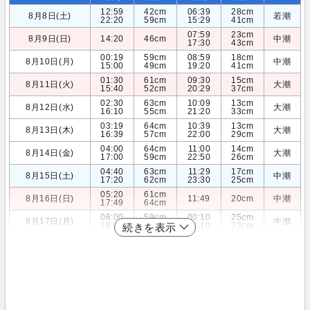
12:59
42cm
06:39
28cm
8月8日(土)
若潮
22:20
59cm
15:29
41cm
07:59
23cm
8月9日(日)
14:20
46cm
中潮
17:30
43cm
00:19
59cm
08:59
18cm
8月10日(月)
中潮
15:00
49cm
19:20
41cm
01:30
61cm
09:30
15cm
8月11日(火)
大潮
15:40
52cm
20:29
37cm
02:30
63cm
10:09
13cm
8月12日(水)
大潮
16:10
55cm
21:20
33cm
03:19
64cm
10:39
13cm
8月13日(木)
大潮
16:39
57cm
22:00
29cm
04:00
64cm
11:00
14cm
8月14日(金)
大潮
17:00
59cm
22:50
26cm
04:40
63cm
11:29
17cm
8月15日(土)
中潮
17:20
62cm
23:30
25cm
05:20
61cm
8月16日(日)
11:49
20cm
中潮
17:49
64cm
06:00
59cm
00:10
25cm
8月17日(月)
中潮
18:10
65cm
12:10
23cm
続きを表示