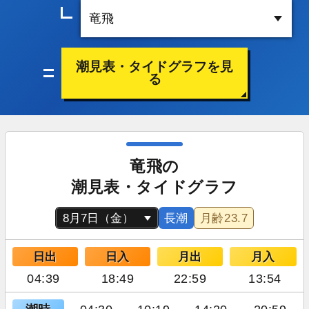
潮見表・タイドグラフを見
る
竜飛の
潮見表・タイドグラフ
長潮
月齢
23.7
日出
日入
月出
月入
04:39
18:49
22:59
13:54