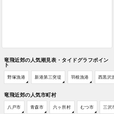
竜飛近郊の人気潮見表・タイドグラフポイン
ト
野塚漁港
新港第三突堤
羽根漁港
西黒沢
竜飛近郊の人気市町村
八戸市
青森市
六ヶ所村
むつ市
三沢