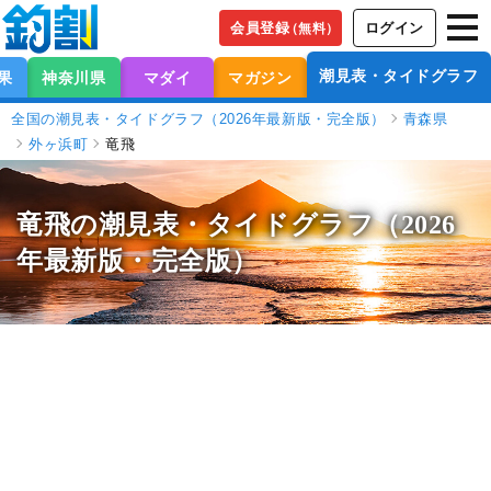
会員登録
ログイン
（無料）
潮見表・タイドグラフ
果
神奈川県
マダイ
マガジン
全国の潮見表・タイドグラフ（2026年最新版・完全版）
青森県
外ヶ浜町
竜飛
竜飛の潮見表
・タイドグラフ（2026
年最新版・完全版）