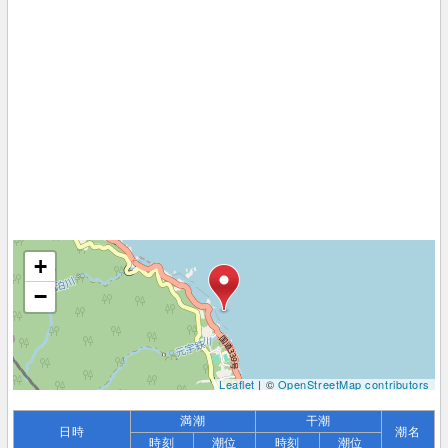
+
−
Leaflet
| ©
OpenStreetMap contributors
満潮
干潮
日時
潮名
時刻
潮位
時刻
潮位