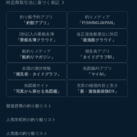
特定商取引法に基づく表記
釣り船予約アプリ
釣りメディア
「釣割アプリ」
「FISHINGJAPAN」
1秒記入の乗船名簿
改正遊漁船業法に対応
「乗船名簿クラウド」
「遊漁船クラウド」
船釣りメディア
潮見表アプリ
「船釣りマガジン」
「タイドグラフBI」
全国の潮汐情報
魚図鑑AIアプリ
「潮見表・タイドグラフ」
「マイAI」
魚図鑑サイト
充実の補償内容と安さ
「写真から探せる魚図鑑」
「新・遊漁船保険DX」
都道府県の釣り船リスト
人気市町村の釣り船リスト
人気港の釣り船リスト