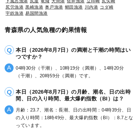
下風呂漁港
尻屋
竜飛
大間港
佐井漁港
立待崎
尻矢崎
尻労漁港
黒崎漁港
奥戸漁港
蛸田漁港
川内港
コダ崎
宇鉄漁港
易国間漁港
青森県の人気魚種の釣果情報
本日（2026年8月7日）の満潮と干潮の時間はい
つですか？
04時30分（干潮）、10時19分（満潮）、14時20分
（干潮）、20時59分（満潮）です。
本日（2026年8月7日）の月齢、潮名、日の出時
間、日の入り時間、最大爆釣指数（BI）は？
月齢：23.7、潮名：長潮、日の出時間：04時39分、日
の入り時間：18時49分、最大爆釣指数（BI）：8.7とな
っています。