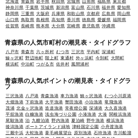
北海道
青森県
岩手県
秋田県
宮城県
山形県
福島県
東京都
神奈川県
千葉県
茨城県
新潟県
富山県
石川県
福井県
愛知県
静岡県
三重県
大阪府
兵庫県
和歌山県
京都府
広島県
岡山県
山口県
鳥取県
島根県
高知県
香川県
徳島県
愛媛県
福岡県
佐賀県
長崎県
熊本県
大分県
宮崎県
鹿児島県
沖縄県
青森県の人気市町村の潮見表・タイドグラフ
八戸市
青森市
六ヶ所村
むつ市
三沢市
平内町
深浦町
鰺ヶ沢町
野辺地町
階上町
東通村
外ヶ浜町
今別町
大間町
横浜町
中泊町
つがる市
佐井村
風間浦村
青森県の人気ポイントの潮見表・タイドグラ
フ
三沢漁港
八戸港
青森漁港
車力漁港
鯵ヶ沢漁港
むつ小川原港
大畑漁港
下前漁港
大平漁港
蟹田漁港
小泊漁港
竜飛漁港
茂浦
北金ヶ沢漁港
造道漁港
常夜燈公園
深浦港
大久喜漁港
平舘漁港
白糠漁港
浅虫海づり公園
小湊漁港
大湊
関根浜漁港
尾駮漁港
泊
九艘泊港
野内漁港
夏泊崎
野牛漁港
横浜漁港
後潟漁港
ポートアイランド緑地
津軽国定公園
小舟渡漁港
三厩中浜
大蛇漁港
葦毛崎展望台
原別漁港
石持漁港
市川船溜