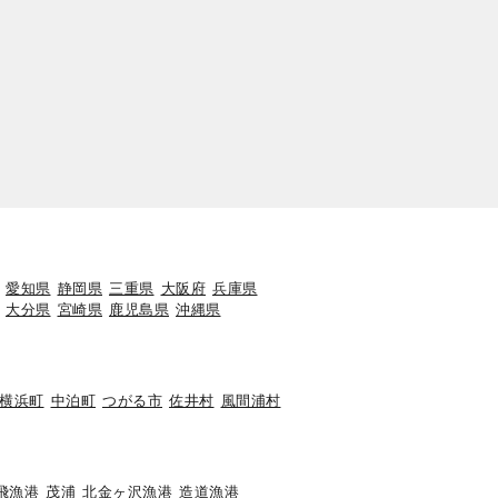
愛知県
静岡県
三重県
大阪府
兵庫県
大分県
宮崎県
鹿児島県
沖縄県
横浜町
中泊町
つがる市
佐井村
風間浦村
飛漁港
茂浦
北金ヶ沢漁港
造道漁港