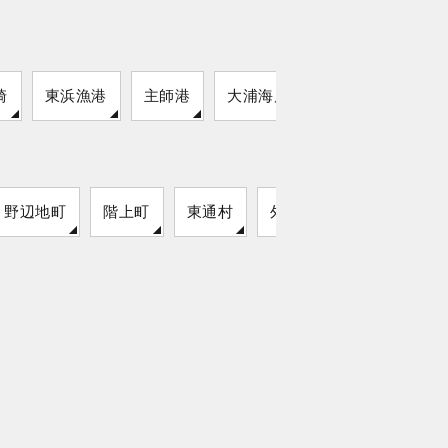
崎
東浜漁港
主師港
大浦海岸
野辺地町
階上町
東通村
外ヶ浜町
今別町