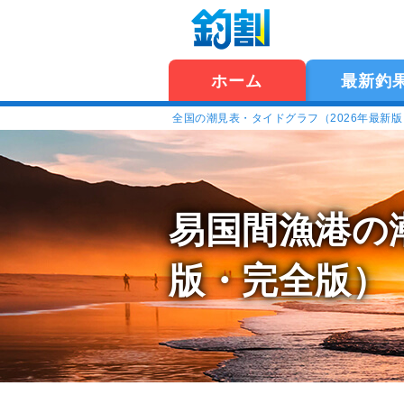
ホーム
最新釣
全国の潮見表・タイドグラフ（2026年最新
易国間漁港の
版・完全版）