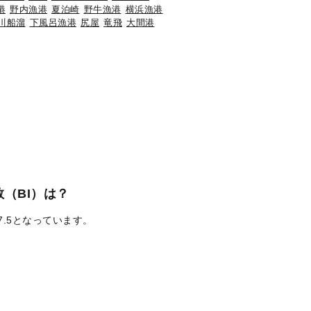
港
野内漁港
夏泊崎
野牛漁港
横浜漁港
川船溜
下風呂漁港
尻屋
竜飛
大間港
（BI）は？
7.5となっています。