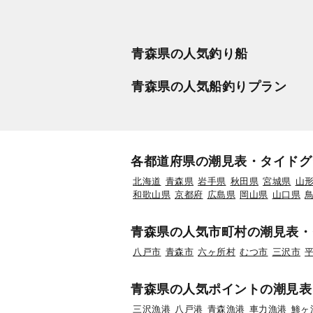
青森県の人気釣り船
青森県の人気船釣りプラン
各都道府県の潮見表・タイドグ
北海道
青森県
岩手県
秋田県
宮城県
山
和歌山県
京都府
広島県
岡山県
山口県
青森県の人気市町村の潮見表・
八戸市
青森市
六ヶ所村
むつ市
三沢市
青森県の人気ポイントの潮見表
三沢漁港
八戸港
青森漁港
車力漁港
鯵ヶ