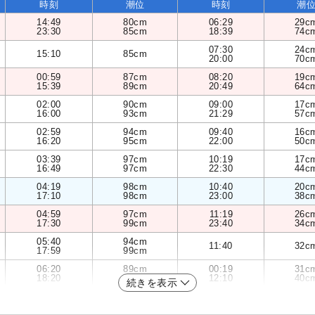
時刻
潮位
時刻
潮
14:49
80cm
06:29
29c
23:30
85cm
18:39
74c
07:30
24c
15:10
85cm
20:00
70c
00:59
87cm
08:20
19c
15:39
89cm
20:49
64c
02:00
90cm
09:00
17c
16:00
93cm
21:29
57c
02:59
94cm
09:40
16c
16:20
95cm
22:00
50c
03:39
97cm
10:19
17c
16:49
97cm
22:30
44c
04:19
98cm
10:40
20c
17:10
98cm
23:00
38c
04:59
97cm
11:19
26c
17:30
99cm
23:40
34c
05:40
94cm
11:40
32c
17:59
99cm
06:20
89cm
00:19
31c
18:20
98cm
12:10
40c
続きを表示