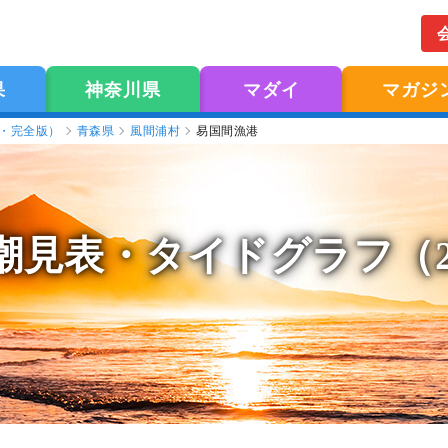
果
神奈川県
マダイ
マガジ
版・完全版）
青森県
風間浦村
易国間漁港
潮見表
・タイドグラフ（2