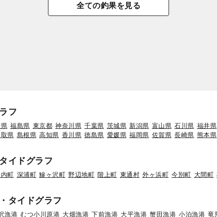
全ての釣果を見る
ラフ
形県
福島県
東京都
神奈川県
千葉県
茨城県
新潟県
富山県
石川県
福井県
鳥取県
島根県
高知県
香川県
徳島県
愛媛県
福岡県
佐賀県
長崎県
熊本県
タイドグラフ
平内町
深浦町
鰺ヶ沢町
野辺地町
階上町
東通村
外ヶ浜町
今別町
大間町
・タイドグラフ
沢漁港
むつ小川原港
大畑漁港
下前漁港
大平漁港
蟹田漁港
小泊漁港
竜