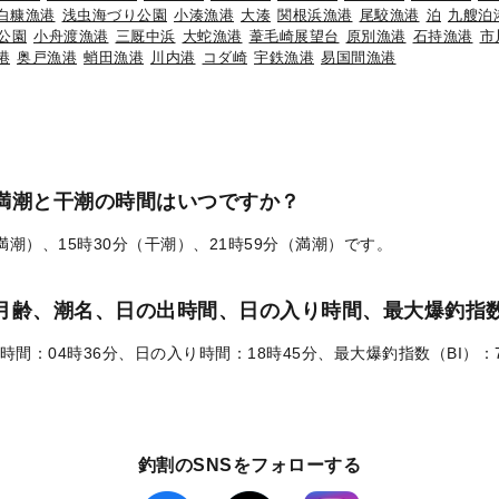
白糠漁港
浅虫海づり公園
小湊漁港
大湊
関根浜漁港
尾駮漁港
泊
九艘泊
公園
小舟渡漁港
三厩中浜
大蛇漁港
葦毛崎展望台
原別漁港
石持漁港
市
港
奥戸漁港
蛸田漁港
川内港
コダ崎
宇鉄漁港
易国間漁港
の満潮と干潮の時間はいつですか？
（満潮）、15時30分（干潮）、21時59分（満潮）です。
）の月齢、潮名、日の出時間、日の入り時間、最大爆釣指数
時間：04時36分、日の入り時間：18時45分、最大爆釣指数（BI）：
釣割のSNSをフォローする