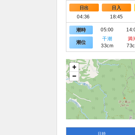
日出
日入
04:36
18:45
05:00
14:
潮時
干潮
満
潮位
33cm
73
+
−
日時