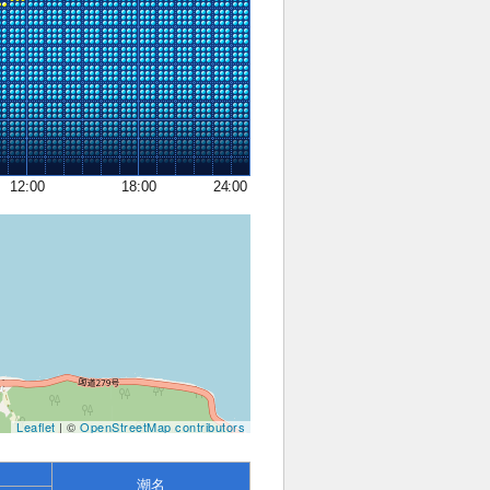
12:00
18:00
24:00
Leaflet
| ©
OpenStreetMap contributors
潮名