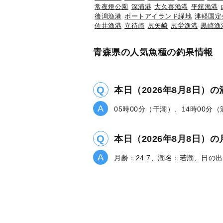
常夜燈公園
深浦港
大久喜漁港
平舘漁港
後潟漁港
ポートアイランド緑地
津軽国定
佐井漁港
立待崎
尻矢崎
尻労漁港
黒崎漁
青森県の人気魚種の釣果情報
本日（2026年8月8日）
05時00分（干潮）、14時00分
本日（2026年8月8日
月齢：24.7、潮名：若潮、日の出