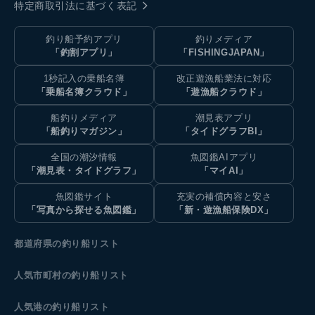
特定商取引法に基づく表記
釣り船予約アプリ
釣りメディア
「釣割アプリ」
「FISHINGJAPAN」
1秒記入の乗船名簿
改正遊漁船業法に対応
「乗船名簿クラウド」
「遊漁船クラウド」
船釣りメディア
潮見表アプリ
「船釣りマガジン」
「タイドグラフBI」
全国の潮汐情報
魚図鑑AIアプリ
「潮見表・タイドグラフ」
「マイAI」
魚図鑑サイト
充実の補償内容と安さ
「写真から探せる魚図鑑」
「新・遊漁船保険DX」
都道府県の釣り船リスト
人気市町村の釣り船リスト
人気港の釣り船リスト