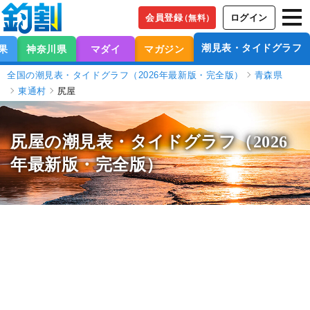
会員登録
ログイン
（無料）
潮見表・タイドグラフ
果
神奈川県
マダイ
マガジン
全国の潮見表・タイドグラフ（2026年最新版・完全版）
青森県
東通村
尻屋
尻屋の潮見表
・タイドグラフ（2026
年最新版・完全版）