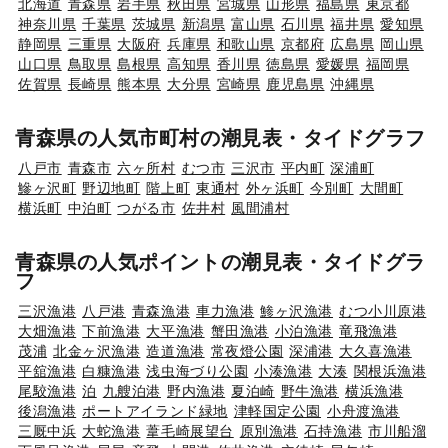
北海道
青森県
岩手県
秋田県
宮城県
山形県
福島県
東京都
神奈川県
千葉県
茨城県
新潟県
富山県
石川県
福井県
愛知県
静岡県
三重県
大阪府
兵庫県
和歌山県
京都府
広島県
岡山県
山口県
鳥取県
島根県
高知県
香川県
徳島県
愛媛県
福岡県
佐賀県
長崎県
熊本県
大分県
宮崎県
鹿児島県
沖縄県
青森県の人気市町村の潮見表・タイドグラフ
八戸市
青森市
六ヶ所村
むつ市
三沢市
平内町
深浦町
鰺ヶ沢町
野辺地町
階上町
東通村
外ヶ浜町
今別町
大間町
横浜町
中泊町
つがる市
佐井村
風間浦村
青森県の人気ポイントの潮見表・タイドグラ
フ
三沢漁港
八戸港
青森漁港
車力漁港
鯵ヶ沢漁港
むつ小川原港
大畑漁港
下前漁港
大平漁港
蟹田漁港
小泊漁港
竜飛漁港
茂浦
北金ヶ沢漁港
造道漁港
常夜燈公園
深浦港
大久喜漁港
平舘漁港
白糠漁港
浅虫海づり公園
小湊漁港
大湊
関根浜漁港
尾駮漁港
泊
九艘泊港
野内漁港
夏泊崎
野牛漁港
横浜漁港
後潟漁港
ポートアイランド緑地
津軽国定公園
小舟渡漁港
三厩中浜
大蛇漁港
葦毛崎展望台
原別漁港
石持漁港
市川船溜