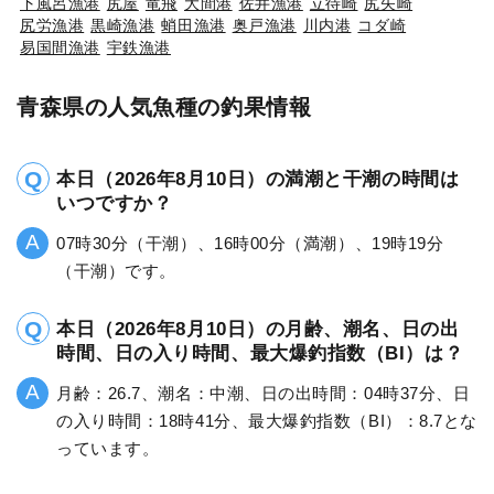
下風呂漁港
尻屋
竜飛
大間港
佐井漁港
立待崎
尻矢崎
尻労漁港
黒崎漁港
蛸田漁港
奥戸漁港
川内港
コダ崎
易国間漁港
宇鉄漁港
青森県の人気魚種の釣果情報
本日（2026年8月10日）の満潮と干潮の時間は
いつですか？
07時30分（干潮）、16時00分（満潮）、19時19分
（干潮）です。
本日（2026年8月10日）の月齢、潮名、日の出
時間、日の入り時間、最大爆釣指数（BI）は？
月齢：26.7、潮名：中潮、日の出時間：04時37分、日
の入り時間：18時41分、最大爆釣指数（BI）：8.7とな
っています。