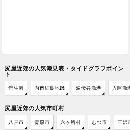
尻屋近郊の人気潮見表・タイドグラフポイン
ト
狩生港
向市細島地磯
波伝谷漁港
入舸漁
尻屋近郊の人気市町村
八戸市
青森市
六ヶ所村
むつ市
三沢