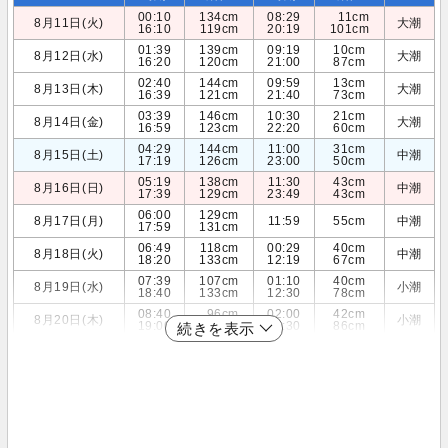
00:10
134cm
08:29
11cm
8月11日(火)
大潮
16:10
119cm
20:19
101cm
01:39
139cm
09:19
10cm
8月12日(水)
大潮
16:20
120cm
21:00
87cm
02:40
144cm
09:59
13cm
8月13日(木)
大潮
16:39
121cm
21:40
73cm
03:39
146cm
10:30
21cm
8月14日(金)
大潮
16:59
123cm
22:20
60cm
04:29
144cm
11:00
31cm
8月15日(土)
中潮
17:19
126cm
23:00
50cm
05:19
138cm
11:30
43cm
8月16日(日)
中潮
17:39
129cm
23:49
43cm
06:00
129cm
8月17日(月)
11:59
55cm
中潮
17:59
131cm
06:49
118cm
00:29
40cm
8月18日(火)
中潮
18:20
133cm
12:19
67cm
07:39
107cm
01:10
40cm
8月19日(水)
小潮
18:40
133cm
12:30
78cm
08:40
96cm
02:00
42cm
8月20日(木)
小潮
19:00
131cm
12:30
86cm
続きを表示