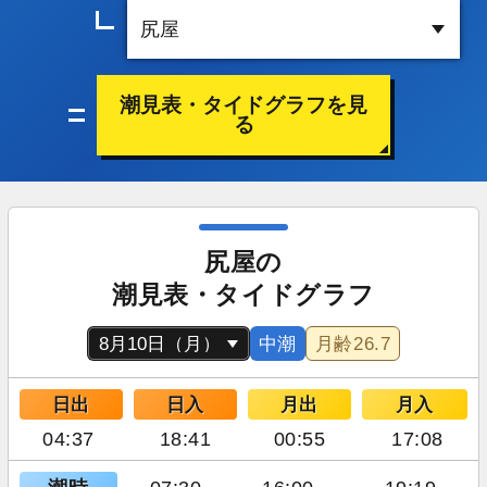
潮見表・タイドグラフを見
る
尻屋の
潮見表・タイドグラフ
中潮
月齢
26.7
日出
日入
月出
月入
04:37
18:41
00:55
17:08