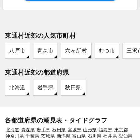
東通村近郊の人気市町村
八戸市
青森市
六ヶ所村
むつ市
三沢
東通村近郊の都道府県
北海道
岩手県
秋田県
各都道府県の潮見表・タイドグラフ
北海道
青森県
岩手県
秋田県
宮城県
山形県
福島県
東京都
神奈川県
千葉県
茨城県
新潟県
富山県
石川県
福井県
愛知県