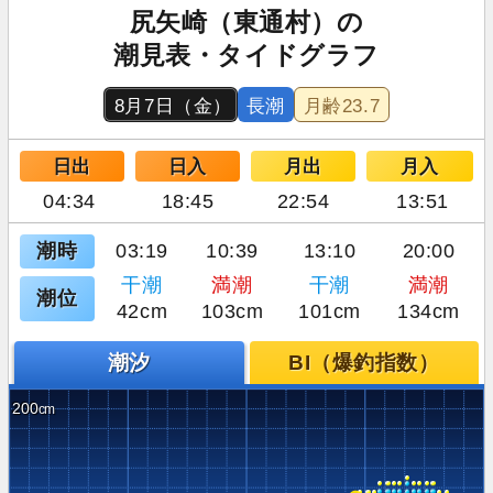
尻矢崎（東通村）の
潮見表・タイドグラフ
8月7日（金）
長潮
月齢
23.7
日出
日入
月出
月入
04:34
18:45
22:54
13:51
潮時
03:19
10:39
13:10
20:00
干潮
満潮
干潮
満潮
潮位
42cm
103cm
101cm
134cm
潮汐
BI（爆釣指数）
200