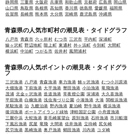
静岡県
三重県
大阪府
兵庫県
和歌山県
京都府
広島県
岡山県
山口県
鳥取県
島根県
高知県
香川県
徳島県
愛媛県
福岡県
佐賀県
長崎県
熊本県
大分県
宮崎県
鹿児島県
沖縄県
青森県の人気市町村の潮見表・タイドグラフ
八戸市
青森市
六ヶ所村
むつ市
三沢市
平内町
深浦町
鰺ヶ沢町
野辺地町
階上町
東通村
外ヶ浜町
今別町
大間町
横浜町
中泊町
つがる市
佐井村
風間浦村
青森県の人気ポイントの潮見表・タイドグラ
フ
三沢漁港
八戸港
青森漁港
車力漁港
鯵ヶ沢漁港
むつ小川原港
大畑漁港
下前漁港
大平漁港
蟹田漁港
小泊漁港
竜飛漁港
茂浦
北金ヶ沢漁港
造道漁港
常夜燈公園
深浦港
大久喜漁港
平舘漁港
白糠漁港
浅虫海づり公園
小湊漁港
大湊
関根浜漁港
尾駮漁港
泊
九艘泊港
野内漁港
夏泊崎
野牛漁港
横浜漁港
後潟漁港
ポートアイランド緑地
津軽国定公園
小舟渡漁港
三厩中浜
大蛇漁港
葦毛崎展望台
原別漁港
石持漁港
市川船溜
下風呂漁港
尻屋
竜飛
大間港
佐井漁港
立待崎
尻矢崎
尻労漁港
黒崎漁港
奥戸漁港
蛸田漁港
川内港
コダ崎