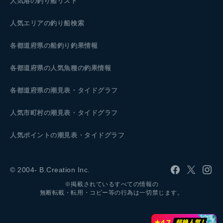
人気港の釣り船リスト
人気エリアの釣り船検索
各都道府県の船釣り釣果情報
各都道府県の人気魚種の釣果情報
各都道府県の潮見表
・タイドグラフ
人気市町村の潮見表・タイドグラフ
人気ポイントの潮見表・タイドグラフ
© 2004- B.Creation Inc.
※掲載されているすべての情報の
無断転載・転用・コピー等の行為は一切禁じます。