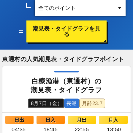
潮見表・タイドグラフを見
る
東通村の人気潮見表・タイドグラフポイント
白糠漁港（東通村）の
潮見表・タイドグラフ
8月7日（金）
長潮
月齢
23.7
日出
日入
月出
月入
04:35
18:45
22:55
13:50