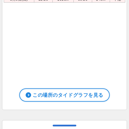
この場所のタイドグラフを見る