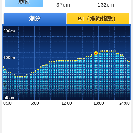
潮位
37cm
132cm
潮汐
BI（爆釣指数）
200
100
0
-40
0:00
6:00
12:00
18:00
24:00