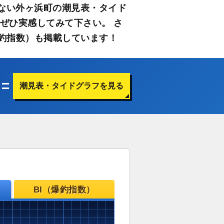
ない外ヶ浜町の潮見表・タイド
ぜひ実感してみて下さい。 さ
釣指数）も掲載しています！
潮見表・タイドグラフを見る
BI（爆釣指数）