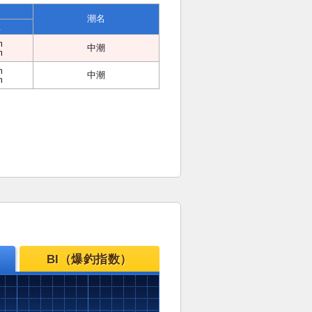
潮名
位
m
中潮
m
m
中潮
m
BI（爆釣指数）