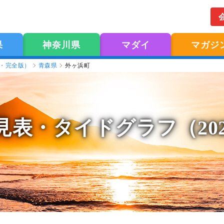
果
神奈川県
マダイ
マガジ
版・完全版）
青森県
外ヶ浜町
見表
・タイドグラフ（20