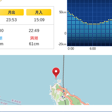
50
月出
月入
23:53
15:09
00
22:49
0
潮
満潮
cm
61cm
-20
0:00
6:00