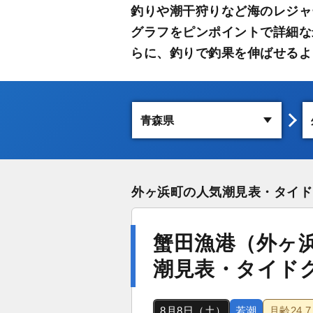
釣りや潮干狩りなど海のレジャ
グラフをピンポイントで詳細な
らに、釣りで釣果を伸ばせるよ
外ヶ浜町の人気潮見表・タイド
蟹田漁港（外ヶ
潮見表・タイド
8月8日（土）
若潮
月齢
24.7