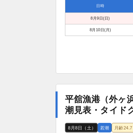
日時
8月9日(日)
8月10日(月)
平舘漁港（外ヶ
潮見表・タイド
8月8日（土）
若潮
月齢
24.7