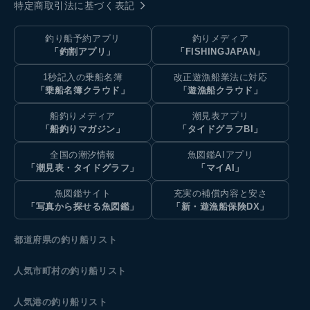
特定商取引法に基づく表記
釣り船予約アプリ
釣りメディア
「釣割アプリ」
「FISHINGJAPAN」
1秒記入の乗船名簿
改正遊漁船業法に対応
「乗船名簿クラウド」
「遊漁船クラウド」
船釣りメディア
潮見表アプリ
「船釣りマガジン」
「タイドグラフBI」
全国の潮汐情報
魚図鑑AIアプリ
「潮見表・タイドグラフ」
「マイAI」
魚図鑑サイト
充実の補償内容と安さ
「写真から探せる魚図鑑」
「新・遊漁船保険DX」
都道府県の釣り船リスト
人気市町村の釣り船リスト
人気港の釣り船リスト