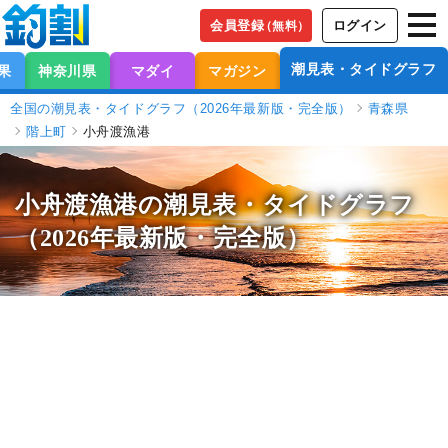
会員登録
ログイン
（無料）
潮見表・タイドグラフ
果
神奈川県
マダイ
マガジン
全国の潮見表・タイドグラフ（2026年最新版・完全版）
青森県
階上町
小舟渡漁港
小舟渡漁港の潮見表
・タイドグラフ
（2026年最新版・完全版）