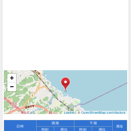
+
−
Leaflet
| ©
OpenStreetMap contributors
満潮
干潮
日時
潮名
時刻
潮位
時刻
潮位