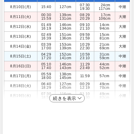
07:30
24cm
8月10日(月)
15:40
127cm
中潮
19:30
117cm
00:30
139cm
08:29
17cm
8月11日(火)
大潮
15:59
131cm
20:29
106cm
01:49
146cm
09:10
14cm
8月12日(水)
大潮
16:19
134cm
21:10
94cm
02:49
151cm
09:59
15cm
8月13日(木)
大潮
16:39
136cm
21:59
81cm
03:39
153cm
10:29
21cm
8月14日(金)
大潮
17:00
139cm
22:30
69cm
04:29
152cm
10:59
31cm
8月15日(土)
中潮
17:20
141cm
23:10
59cm
05:10
146cm
11:29
44cm
8月16日(日)
中潮
17:40
143cm
23:49
52cm
05:59
138cm
8月17日(月)
11:59
57cm
中潮
18:00
145cm
06:40
127cm
00:29
49cm
8月18日(火)
中潮
18:29
145cm
12:19
70cm
07:30
116cm
01:10
49cm
8月19日(水)
小潮
18:59
143cm
12:30
82cm
続きを表示