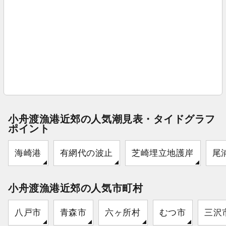
小舟渡漁港近郊の人気潮見表・タイドグラフ
ポイント
海崎港
有網代の波止
芝崎埋立地護岸
尾
小舟渡漁港近郊の人気市町村
八戸市
青森市
六ヶ所村
むつ市
三沢