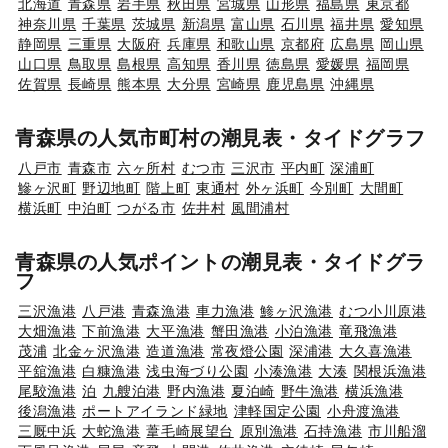
北海道
青森県
岩手県
秋田県
宮城県
山形県
福島県
東京都
神奈川県
千葉県
茨城県
新潟県
富山県
石川県
福井県
愛知県
静岡県
三重県
大阪府
兵庫県
和歌山県
京都府
広島県
岡山県
山口県
鳥取県
島根県
高知県
香川県
徳島県
愛媛県
福岡県
佐賀県
長崎県
熊本県
大分県
宮崎県
鹿児島県
沖縄県
青森県の人気市町村の潮見表・タイドグラフ
八戸市
青森市
六ヶ所村
むつ市
三沢市
平内町
深浦町
鰺ヶ沢町
野辺地町
階上町
東通村
外ヶ浜町
今別町
大間町
横浜町
中泊町
つがる市
佐井村
風間浦村
青森県の人気ポイントの潮見表・タイドグラ
フ
三沢漁港
八戸港
青森漁港
車力漁港
鯵ヶ沢漁港
むつ小川原港
大畑漁港
下前漁港
大平漁港
蟹田漁港
小泊漁港
竜飛漁港
茂浦
北金ヶ沢漁港
造道漁港
常夜燈公園
深浦港
大久喜漁港
平舘漁港
白糠漁港
浅虫海づり公園
小湊漁港
大湊
関根浜漁港
尾駮漁港
泊
九艘泊港
野内漁港
夏泊崎
野牛漁港
横浜漁港
後潟漁港
ポートアイランド緑地
津軽国定公園
小舟渡漁港
三厩中浜
大蛇漁港
葦毛崎展望台
原別漁港
石持漁港
市川船溜