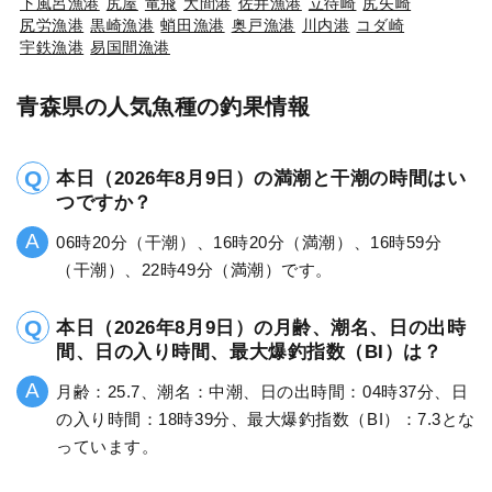
下風呂漁港
尻屋
竜飛
大間港
佐井漁港
立待崎
尻矢崎
尻労漁港
黒崎漁港
蛸田漁港
奥戸漁港
川内港
コダ崎
宇鉄漁港
易国間漁港
青森県の人気魚種の釣果情報
本日（2026年8月9日）の満潮と干潮の時間はい
つですか？
06時20分（干潮）、16時20分（満潮）、16時59分
（干潮）、22時49分（満潮）です。
本日（2026年8月9日）の月齢、潮名、日の出時
間、日の入り時間、最大爆釣指数（BI）は？
月齢：25.7、潮名：中潮、日の出時間：04時37分、日
の入り時間：18時39分、最大爆釣指数（BI）：7.3とな
っています。