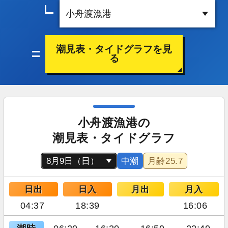
潮見表・タイドグラフを見
る
小舟渡漁港の
潮見表・タイドグラフ
中潮
月齢
25.7
日出
日入
月出
月入
04:37
18:39
16:06