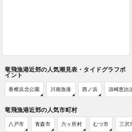
竜飛漁港近郊の人気潮見表・タイドグラフポ
イント
香椎浜北公園
川南漁港
西ノ浜
須崎恵比
竜飛漁港近郊の人気市町村
八戸市
青森市
六ヶ所村
むつ市
三沢