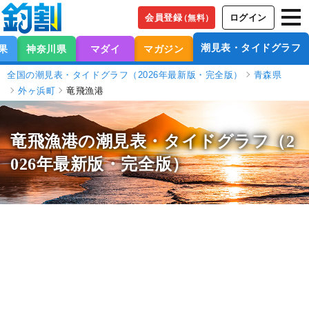
会員登録
ログイン
（無料）
潮見表・タイドグラフ
果
神奈川県
マダイ
マガジン
全国の潮見表・タイドグラフ（2026年最新版・完全版）
青森県
外ヶ浜町
竜飛漁港
竜飛漁港の潮見表
・タイドグラフ（2
026年最新版・完全版）