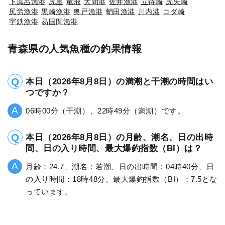
下風呂漁港
尻屋
竜飛
大間港
佐井漁港
立待崎
尻矢崎
尻労漁港
黒崎漁港
奥戸漁港
蛸田漁港
川内港
コダ崎
宇鉄漁港
易国間漁港
青森県の人気魚種の釣果情報
本日（2026年8月8日）の満潮と干潮の時間はい
つですか？
06時00分（干潮）、22時49分（満潮）です。
本日（2026年8月8日）の月齢、潮名、日の出時
間、日の入り時間、最大爆釣指数（BI）は？
月齢：24.7、潮名：若潮、日の出時間：04時40分、日
の入り時間：18時48分、最大爆釣指数（BI）：7.5とな
っています。