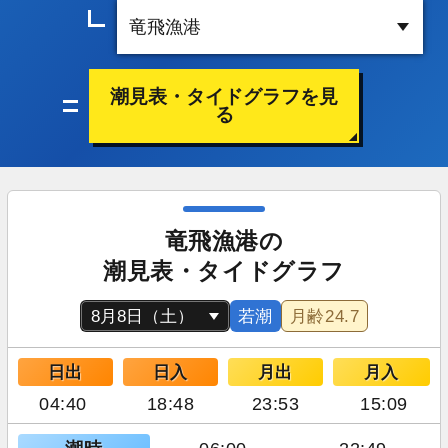
潮見表・タイドグラフを見
る
竜飛漁港の
潮見表・タイドグラフ
若潮
月齢
24.7
日出
日入
月出
月入
04:40
18:48
23:53
15:09