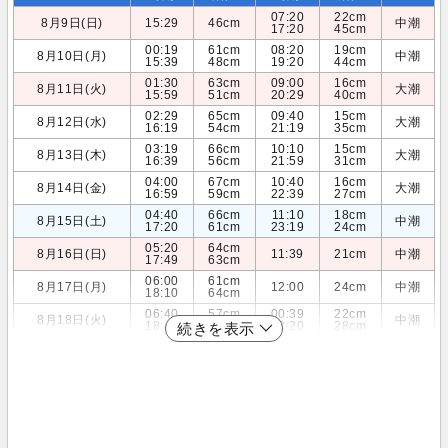
07:20
22cm
8月9日(日)
15:29
46cm
中潮
17:20
45cm
00:19
61cm
08:20
19cm
8月10日(月)
中潮
15:39
48cm
19:20
44cm
01:30
63cm
09:00
16cm
8月11日(火)
大潮
15:59
51cm
20:29
40cm
02:29
65cm
09:40
15cm
8月12日(水)
大潮
16:19
54cm
21:19
35cm
03:19
66cm
10:10
15cm
8月13日(木)
大潮
16:39
56cm
21:59
31cm
04:00
67cm
10:40
16cm
8月14日(金)
大潮
16:59
59cm
22:39
27cm
04:40
66cm
11:10
18cm
8月15日(土)
中潮
17:20
61cm
23:19
24cm
05:20
64cm
8月16日(日)
11:39
21cm
中潮
17:49
63cm
06:00
61cm
8月17日(月)
12:00
24cm
中潮
18:10
64cm
06:40
57cm
00:39
22cm
8月18日(火)
中潮
18:40
65cm
12:20
28cm
続きを表示