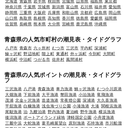
北海道
青森県
岩手県
秋田県
宮城県
山形県
福島県
東京都
神奈川県
千葉県
茨城県
新潟県
富山県
石川県
福井県
愛知県
静岡県
三重県
大阪府
兵庫県
和歌山県
京都府
広島県
岡山県
山口県
鳥取県
島根県
高知県
香川県
徳島県
愛媛県
福岡県
佐賀県
長崎県
熊本県
大分県
宮崎県
鹿児島県
沖縄県
青森県の人気市町村の潮見表・タイドグラフ
八戸市
青森市
六ヶ所村
むつ市
三沢市
平内町
深浦町
鰺ヶ沢町
野辺地町
階上町
東通村
外ヶ浜町
今別町
大間町
横浜町
中泊町
つがる市
佐井村
風間浦村
青森県の人気ポイントの潮見表・タイドグラ
フ
三沢漁港
八戸港
青森漁港
車力漁港
鯵ヶ沢漁港
むつ小川原港
大畑漁港
下前漁港
大平漁港
蟹田漁港
小泊漁港
竜飛漁港
茂浦
北金ヶ沢漁港
造道漁港
常夜燈公園
深浦港
大久喜漁港
平舘漁港
白糠漁港
浅虫海づり公園
小湊漁港
大湊
関根浜漁港
尾駮漁港
泊
九艘泊港
野内漁港
夏泊崎
野牛漁港
横浜漁港
後潟漁港
ポートアイランド緑地
津軽国定公園
小舟渡漁港
三厩中浜
大蛇漁港
葦毛崎展望台
原別漁港
石持漁港
市川船溜