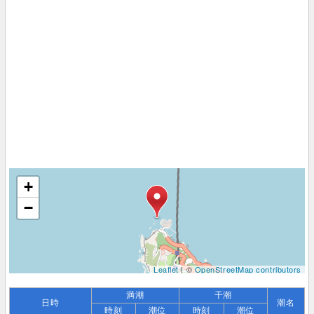
+
−
Leaflet
| ©
OpenStreetMap contributors
満潮
干潮
日時
潮名
時刻
潮位
時刻
潮位