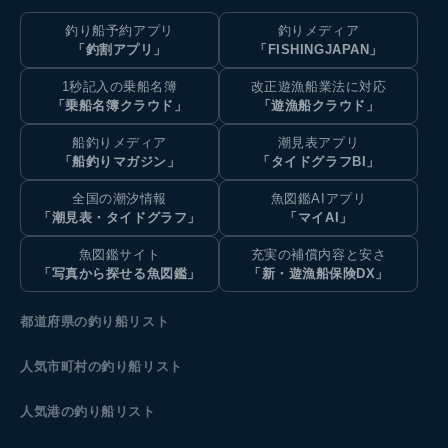
釣り船予約アプリ
釣りメディア
「釣割アプリ」
「FISHINGJAPAN」
1秒記入の乗船名簿
改正遊漁船業法に対応
「乗船名簿クラウド」
「遊漁船クラウド」
船釣りメディア
潮見表アプリ
「船釣りマガジン」
「タイドグラフBI」
全国の潮汐情報
魚図鑑AIアプリ
「潮見表・タイドグラフ」
「マイAI」
魚図鑑サイト
充実の補償内容と安さ
「写真から探せる魚図鑑」
「新・遊漁船保険DX」
都道府県の釣り船リスト
人気市町村の釣り船リスト
人気港の釣り船リスト