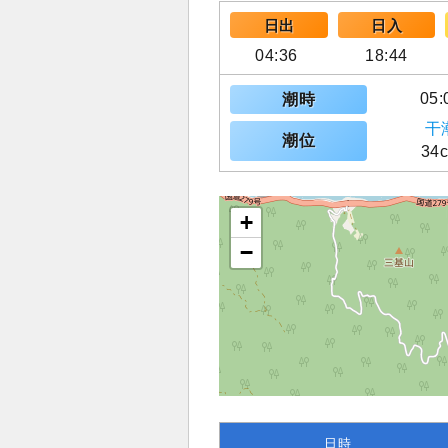
日出
日入
04:36
18:44
05:
潮時
干
潮位
34
+
−
日時