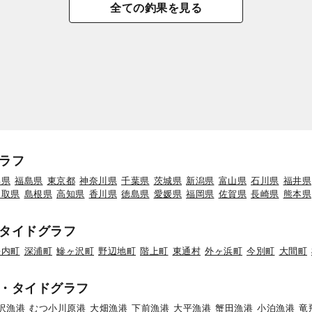
全ての釣果を見る
ラフ
形県
福島県
東京都
神奈川県
千葉県
茨城県
新潟県
富山県
石川県
福井県
鳥取県
島根県
高知県
香川県
徳島県
愛媛県
福岡県
佐賀県
長崎県
熊本県
タイドグラフ
平内町
深浦町
鰺ヶ沢町
野辺地町
階上町
東通村
外ヶ浜町
今別町
大間町
・タイドグラフ
沢漁港
むつ小川原港
大畑漁港
下前漁港
大平漁港
蟹田漁港
小泊漁港
竜