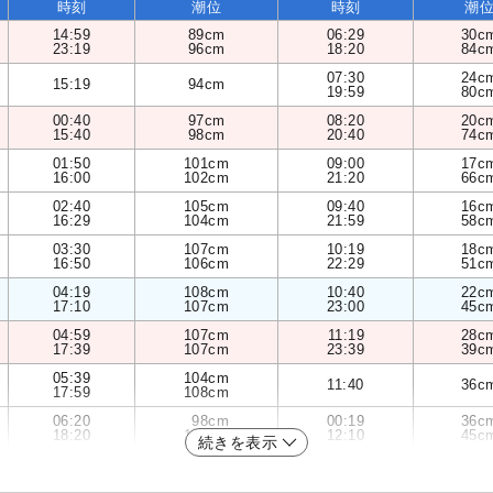
時刻
潮位
時刻
潮
14:59
89cm
06:29
30c
23:19
96cm
18:20
84c
07:30
24c
15:19
94cm
19:59
80c
00:40
97cm
08:20
20c
15:40
98cm
20:40
74c
01:50
101cm
09:00
17c
16:00
102cm
21:20
66c
02:40
105cm
09:40
16c
16:29
104cm
21:59
58c
03:30
107cm
10:19
18c
16:50
106cm
22:29
51c
04:19
108cm
10:40
22c
17:10
107cm
23:00
45c
04:59
107cm
11:19
28c
17:39
107cm
23:39
39c
05:39
104cm
11:40
36c
17:59
108cm
06:20
98cm
00:19
36c
18:20
107cm
12:10
45c
続きを表示