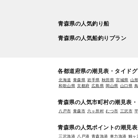
青森県の人気釣り船
青森県の人気船釣りプラン
各都道府県の潮見表・タイドグ
北海道
青森県
岩手県
秋田県
宮城県
山
和歌山県
京都府
広島県
岡山県
山口県
青森県の人気市町村の潮見表・
八戸市
青森市
六ヶ所村
むつ市
三沢市
青森県の人気ポイントの潮見表
三沢漁港
八戸港
青森漁港
車力漁港
鯵ヶ