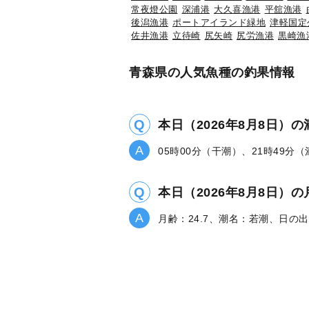
常夜燈公園
深浦港
大久喜漁港
平舘漁港
後潟漁港
ポートアイランド緑地
津軽国定
佐井漁港
立待崎
尻矢崎
尻労漁港
黒崎漁
青森県の人気魚種の釣果情報
本日（2026年8月8日）
05時00分（干潮）、21時49分
本日（2026年8月8日
月齢：24.7、潮名：若潮、日の出