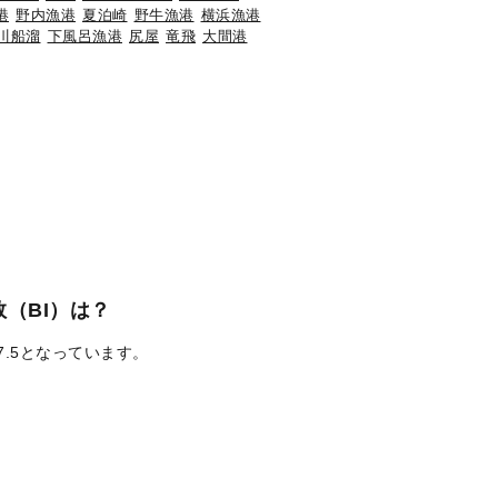
港
野内漁港
夏泊崎
野牛漁港
横浜漁港
川船溜
下風呂漁港
尻屋
竜飛
大間港
（BI）は？
7.5となっています。