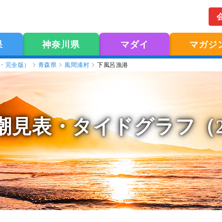
果
神奈川県
マダイ
マガジ
版・完全版）
青森県
風間浦村
下風呂漁港
潮見表
・タイドグラフ（2