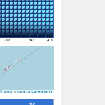
12:00
18:00
24:00
Leaflet
| ©
OpenStreetMap contributors
潮名