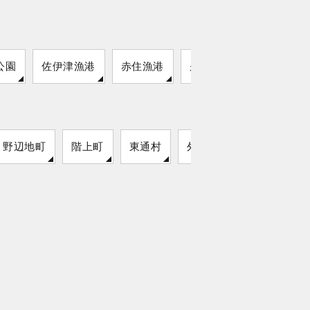
公園
佐伊津漁港
赤住漁港
久原漁港
野辺地町
階上町
東通村
外ヶ浜町
今別町