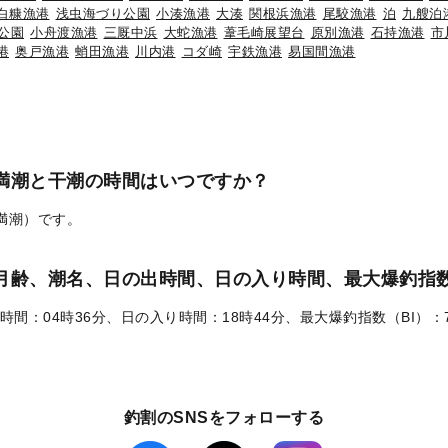
白糠漁港
浅虫海づり公園
小湊漁港
大湊
関根浜漁港
尾駮漁港
泊
九艘泊
公園
小舟渡漁港
三厩中浜
大蛇漁港
葦毛崎展望台
原別漁港
石持漁港
市
港
奥戸漁港
蛸田漁港
川内港
コダ崎
宇鉄漁港
易国間漁港
の満潮と干潮の時間はいつですか？
（満潮）です。
）の月齢、潮名、日の出時間、日の入り時間、最大爆釣指数
時間：04時36分、日の入り時間：18時44分、最大爆釣指数（BI）：
釣割のSNSをフォローする