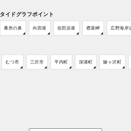
タイドグラフポイント
番所の鼻
向田港
佐田浜港
襟裳岬
広野海岸
むつ市
三沢市
平内町
深浦町
鰺ヶ沢町