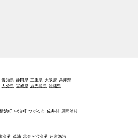
愛知県
静岡県
三重県
大阪府
兵庫県
大分県
宮崎県
鹿児島県
沖縄県
横浜町
中泊町
つがる市
佐井村
風間浦村
飛漁港
茂浦
北金ヶ沢漁港
造道漁港