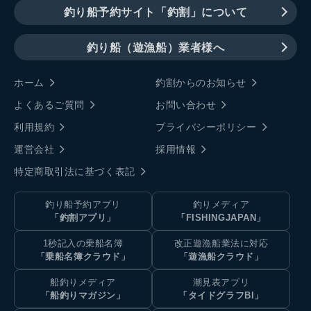
釣り船予約サイト「釣割」について
釣り船（遊漁船）業者様へ
ホーム
釣割からのお知らせ
よくあるご質問
お問い合わせ
利用規約
プライバシーポリシー
運営会社
採用情報
特定商取引法に基づく表記
釣り船予約アプリ
釣りメディア
「釣割アプリ」
「FISHINGJAPAN」
1秒記入の乗船名簿
改正遊漁船業法に対応
「乗船名簿クラウド」
「遊漁船クラウド」
船釣りメディア
潮見表アプリ
「船釣りマガジン」
「タイドグラフBI」