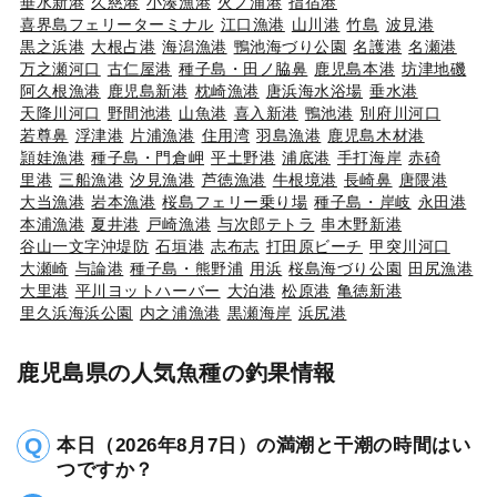
垂水新港
久慈港
小湊漁港
火ノ浦港
指宿港
喜界島フェリーターミナル
江口漁港
山川港
竹島
波見港
黒之浜港
大根占港
海潟漁港
鴨池海づり公園
名護港
名瀬港
万之瀬河口
古仁屋港
種子島・田ノ脇鼻
鹿児島本港
坊津地磯
阿久根漁港
鹿児島新港
枕崎漁港
唐浜海水浴場
垂水港
天降川河口
野間池港
山魚港
喜入新港
鴨池港
別府川河口
若尊鼻
浮津港
片浦漁港
住用湾
羽島漁港
鹿児島木材港
頴娃漁港
種子島・門倉岬
平土野港
浦底港
手打海岸
赤碕
里港
三船漁港
汐見漁港
芦徳漁港
牛根境港
長崎鼻
唐隈港
大当漁港
岩本漁港
桜島フェリー乗り場
種子島・岸岐
永田港
本浦漁港
夏井港
戸崎漁港
与次郎テトラ
串木野新港
谷山一文字沖堤防
石垣港
志布志
打田原ビーチ
甲突川河口
大瀬崎
与論港
種子島・熊野浦
用浜
桜島海づり公園
田尻漁港
大里港
平川ヨットハーバー
大泊港
松原港
亀徳新港
里久浜海浜公園
内之浦漁港
黒瀬海岸
浜尻港
鹿児島県の人気魚種の釣果情報
本日（2026年8月7日）の満潮と干潮の時間はい
つですか？