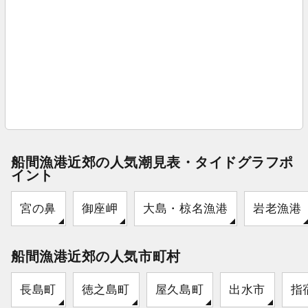
船間漁港近郊の人気潮見表・タイドグラフポ
イント
宮の鼻
御座岬
大島・椋名漁港
岩老漁港
船間漁港近郊の人気市町村
長島町
徳之島町
屋久島町
出水市
指