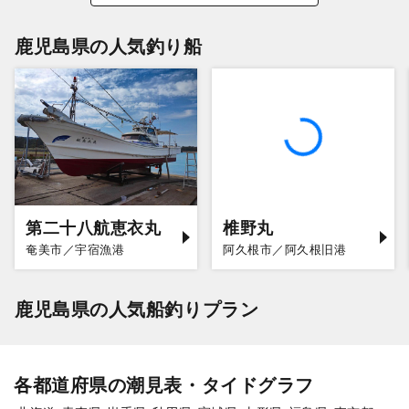
鹿児島県の人気釣り船
第二十八航恵衣丸
椎野丸
奄美市／宇宿漁港
阿久根市／阿久根旧港
鹿児島県の人気船釣りプラン
各都道府県の潮見表・タイドグラフ