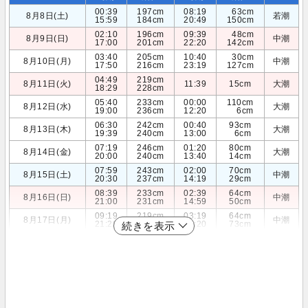
00:39
197cm
08:19
63cm
8月8日(土)
若潮
15:59
184cm
20:49
150cm
02:10
196cm
09:39
48cm
8月9日(日)
中潮
17:00
201cm
22:20
142cm
03:40
205cm
10:40
30cm
8月10日(月)
中潮
17:50
216cm
23:19
127cm
04:49
219cm
8月11日(火)
11:39
15cm
大潮
18:29
228cm
05:40
233cm
00:00
110cm
8月12日(水)
大潮
19:00
236cm
12:20
6cm
06:30
242cm
00:40
93cm
8月13日(木)
大潮
19:39
240cm
13:00
6cm
07:19
246cm
01:20
80cm
8月14日(金)
大潮
20:00
240cm
13:40
14cm
07:59
243cm
02:00
70cm
8月15日(土)
中潮
20:30
237cm
14:19
29cm
08:39
233cm
02:39
64cm
8月16日(日)
中潮
21:00
231cm
14:59
50cm
09:19
219cm
03:19
64cm
8月17日(月)
中潮
21:29
224cm
15:20
73cm
続きを表示