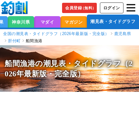
会員登録
ログイン
（無料）
潮見表・タイドグラフ
果
神奈川県
マダイ
マガジン
全国の潮見表・タイドグラフ（2026年最新版・完全版）
鹿児島県
肝付町
船間漁港
船間漁港の潮見表
・タイドグラフ（2
026年最新版・完全版）