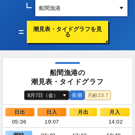
潮見表・タイドグラフを見
る
船間漁港の
潮見表・タイドグラフ
長潮
月齢
23.7
日出
日入
月出
月入
05:36
19:07
14:02