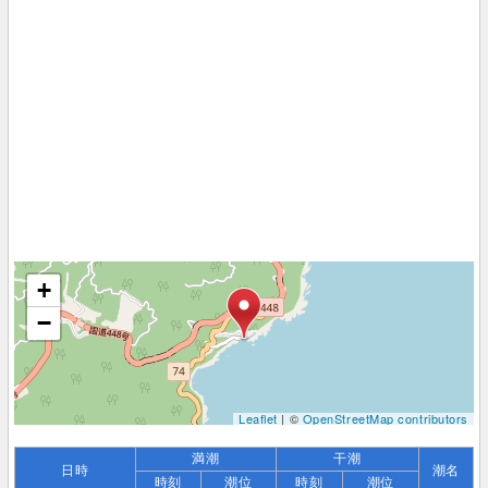
+
−
Leaflet
| ©
OpenStreetMap contributors
満潮
干潮
日時
潮名
時刻
潮位
時刻
潮位