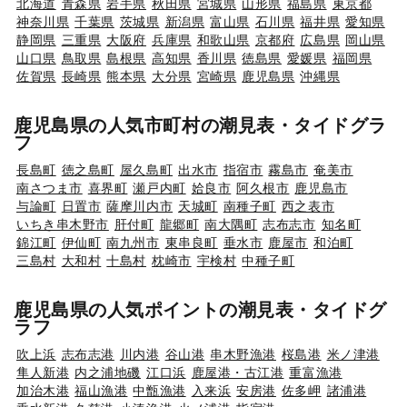
北海道
青森県
岩手県
秋田県
宮城県
山形県
福島県
東京都
神奈川県
千葉県
茨城県
新潟県
富山県
石川県
福井県
愛知県
静岡県
三重県
大阪府
兵庫県
和歌山県
京都府
広島県
岡山県
山口県
鳥取県
島根県
高知県
香川県
徳島県
愛媛県
福岡県
佐賀県
長崎県
熊本県
大分県
宮崎県
鹿児島県
沖縄県
鹿児島県の人気市町村の潮見表・タイドグラ
フ
長島町
徳之島町
屋久島町
出水市
指宿市
霧島市
奄美市
南さつま市
喜界町
瀬戸内町
姶良市
阿久根市
鹿児島市
与論町
日置市
薩摩川内市
天城町
南種子町
西之表市
いちき串木野市
肝付町
龍郷町
南大隅町
志布志市
知名町
錦江町
伊仙町
南九州市
東串良町
垂水市
鹿屋市
和泊町
三島村
大和村
十島村
枕崎市
宇検村
中種子町
鹿児島県の人気ポイントの潮見表・タイドグ
ラフ
吹上浜
志布志港
川内港
谷山港
串木野漁港
桜島港
米ノ津港
隼人新港
内之浦地磯
江口浜
鹿屋港・古江港
重富漁港
加治木港
福山漁港
中甑漁港
入来浜
安房港
佐多岬
諸浦港