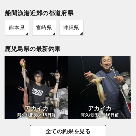
船間漁港近郊の都道府県
熊本県
宮崎県
沖縄県
鹿児島県の最新釣果
アカイカ
アカイカ
18
19
阿久根旧港／
日前
阿久根旧港／
日前
全ての釣果を見る