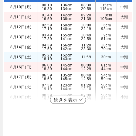
00:10
136cm
08:30
15cm
8月10日(月)
中潮
16:30
134cm
20:59
115cm
01:40
142cm
09:20
8cm
8月11日(火)
大潮
16:59
138cm
21:39
105cm
02:59
150cm
10:00
6cm
8月12日(水)
大潮
17:19
140cm
22:19
93cm
03:49
155cm
10:49
9cm
8月13日(木)
大潮
17:39
141cm
22:59
81cm
04:39
156cm
11:20
18cm
8月14日(金)
大潮
17:59
142cm
23:30
70cm
05:20
152cm
8月15日(土)
11:59
30cm
中潮
18:19
143cm
06:00
145cm
00:09
61cm
8月16日(日)
中潮
18:39
144cm
12:29
44cm
06:59
135cm
00:49
54cm
8月17日(月)
中潮
18:59
145cm
12:59
59cm
07:39
123cm
01:29
50cm
8月18日(火)
中潮
19:19
144cm
13:10
73cm
08:39
111cm
02:09
50cm
8月19日(水)
小潮
19:39
142cm
13:29
85cm
続きを表示