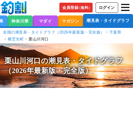
会員登録
ログイン
（無料）
潮見表・タイドグラフ
果
神奈川県
マダイ
マガジン
全国の潮見表・タイドグラフ（2026年最新版・完全版）
千葉県
横芝光町
栗山川河口
栗山川河口の潮見表
・タイドグラフ
（2026年最新版・完全版）