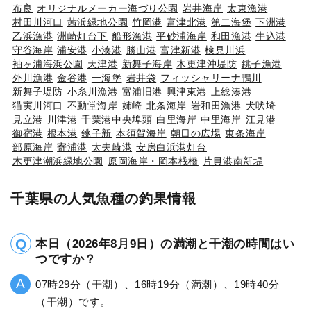
布良
オリジナルメーカー海づり公園
岩井海岸
太東漁港
村田川河口
茜浜緑地公園
竹岡港
富津北港
第二海堡
下洲港
乙浜漁港
洲崎灯台下
船形漁港
平砂浦海岸
和田漁港
牛込港
守谷海岸
浦安港
小湊港
勝山港
富津新港
検見川浜
袖ヶ浦海浜公園
天津港
新舞子海岸
木更津沖堤防
銚子漁港
外川漁港
金谷港
一海堡
岩井袋
フィッシャリーナ鴨川
新舞子堤防
小糸川漁港
富浦旧港
興津東港
上総湊港
猫実川河口
不動堂海岸
姉崎
北条海岸
岩和田漁港
犬吠埼
見立港
川津港
千葉港中央埠頭
白里海岸
中里海岸
江見港
御宿港
根本港
銚子新
本須賀海岸
朝日の広場
東条海岸
部原海岸
寄浦港
太夫崎港
安房白浜港灯台
木更津潮浜緑地公園
原岡海岸・岡本桟橋
片貝港南新堤
千葉県の人気魚種の釣果情報
本日（2026年8月9日）の満潮と干潮の時間はい
つですか？
07時29分（干潮）、16時19分（満潮）、19時40分
（干潮）です。