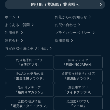
釣り船（遊漁船）業者様へ
ホーム
釣割からのお知らせ
よくあるご質問
お問い合わせ
利用規約
プライバシーポリシー
運営会社
採用情報
特定商取引法に基づく表記
釣り船予約アプリ
釣りメディア
「釣割アプリ」
「FISHINGJAPAN」
1秒記入の乗船名簿
改正遊漁船業法に対応
「乗船名簿クラウド」
「遊漁船クラウド」
船釣りメディア
潮見表アプリ
「船釣りマガジン」
「タイドグラフBI」
全国の潮汐情報
魚図鑑AIアプリ
「潮見表・タイドグラフ」
「マイAI」