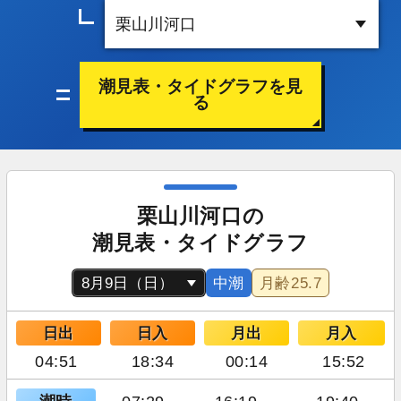
潮見表・タイドグラフを見
る
栗山川河口の
潮見表・タイドグラフ
中潮
月齢
25.7
日出
日入
月出
月入
04:51
18:34
00:14
15:52