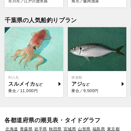
市川市／江戸川放水路
旭市／飯岡漁港
千葉県の人気船釣りプラン
利八丸
林遊船
スルメイカ
アジ
11,000
9,500
乗合／
円
乗合／
円
各都道府県の潮見表・タイドグラフ
北海道
青森県
岩手県
秋田県
宮城県
山形県
福島県
東京都