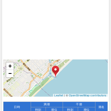
+
−
Leaflet
| ©
OpenStreetMap contributors
満潮
干潮
日時
潮名
時刻
潮位
時刻
潮位