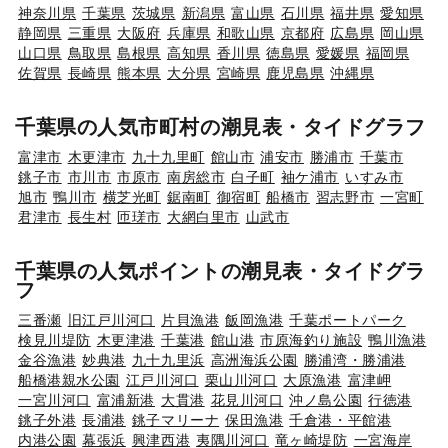
神奈川県
千葉県
茨城県
新潟県
富山県
石川県
福井県
愛知県
静岡県
三重県
大阪府
兵庫県
和歌山県
京都府
広島県
岡山県
山口県
鳥取県
島根県
高知県
香川県
徳島県
愛媛県
福岡県
佐賀県
長崎県
熊本県
大分県
宮崎県
鹿児島県
沖縄県
千葉県の人気市町村の潮見表・タイドグラフ
富津市
木更津市
九十九里町
館山市
浦安市
勝浦市
千葉市
銚子市
市川市
市原市
南房総市
白子町
袖ケ浦市
いすみ市
旭市
鴨川市
横芝光町
鋸南町
御宿町
船橋市
習志野市
一宮町
君津市
長生村
匝瑳市
大網白里市
山武市
千葉県の人気ポイントの潮見表・タイドグラ
フ
三番瀬
旧江戸川河口
片貝漁港
飯岡漁港
千葉ポートパーク
検見川堤防
木更津港
千葉港
館山港
市原海釣り施設
鴨川漁港
金谷漁港
妙典港
九十九里浜
高洲海浜公園
勝浦湾・勝浦港
船橋港親水公園
江戸川河口
栗山川河口
大原漁港
富津岬
一宮川河口
富浦新港
大貫港
花見川河口
沖ノ島公園
行徳港
銚子外港
長浦港
銚子マリーナ
保田漁港
千倉港・平館港
内港公園
幕張浜
興津西港
夷隅川河口
竜ヶ崎堤防
一宮海岸