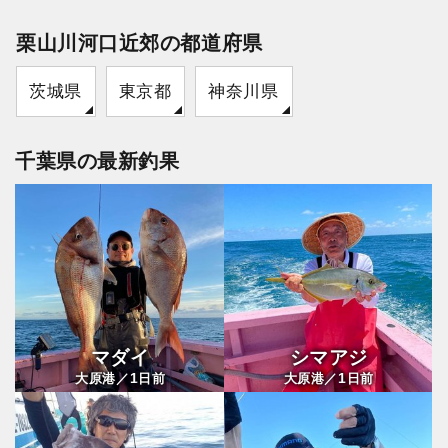
栗山川河口近郊の都道府県
茨城県
東京都
神奈川県
千葉県の最新釣果
マダイ
シマアジ
1
1
大原港／
日前
大原港／
日前