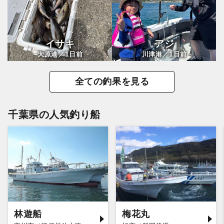
イサキ
アジ
1
1
大原港／
日前
川津港／
日前
全ての釣果を見る
千葉県の人気釣り船
林遊船
梅花丸