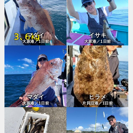
マダイ
イサキ
1
1
大原港／
日前
大原港／
日前
マダイ
ヒラメ
1
1
大原港／
日前
片貝旧港／
日前