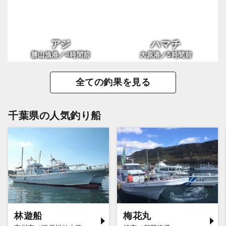
アジ
ハマチ
4
5
勝山漁港／
時間前
大原港／
時間前
全ての釣果を見る
千葉県の人気釣り船
林遊船
梅花丸