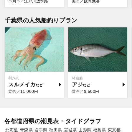
市川市／江戸川放水路
旭市／飯岡漁港
千葉県の人気船釣りプラン
利八丸
林遊船
スルメイカ
アジ
11,000
9,500
乗合／
円
乗合／
円
各都道府県の潮見表・タイドグラフ
北海道
青森県
岩手県
秋田県
宮城県
山形県
福島県
東京都