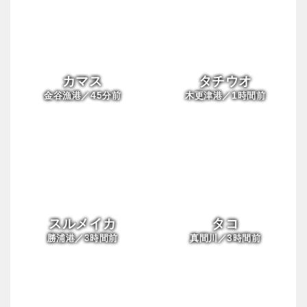
カマス
タチウオ
45
1
金谷漁港／
分前
木更津港／
時間前
スルメイカ
タコ
3
3
勝浦港／
時間前
真間川／
時間前