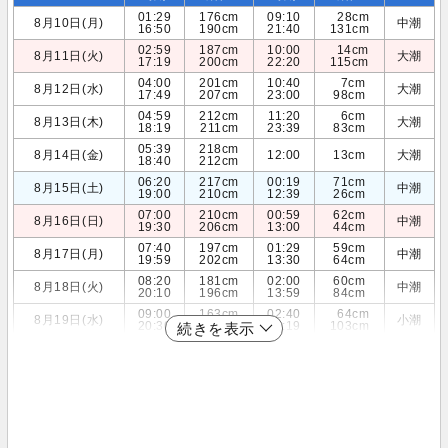
01:29
176cm
09:10
28cm
8月10日(月)
中潮
16:50
190cm
21:40
131cm
02:59
187cm
10:00
14cm
8月11日(火)
大潮
17:19
200cm
22:20
115cm
04:00
201cm
10:40
7cm
8月12日(水)
大潮
17:49
207cm
23:00
98cm
04:59
212cm
11:20
6cm
8月13日(木)
大潮
18:19
211cm
23:39
83cm
05:39
218cm
8月14日(金)
12:00
13cm
大潮
18:40
212cm
06:20
217cm
00:19
71cm
8月15日(土)
中潮
19:00
210cm
12:39
26cm
07:00
210cm
00:59
62cm
8月16日(日)
中潮
19:30
206cm
13:00
44cm
07:40
197cm
01:29
59cm
8月17日(月)
中潮
19:59
202cm
13:30
64cm
08:20
181cm
02:00
60cm
8月18日(火)
中潮
20:10
196cm
13:59
84cm
09:00
163cm
02:40
64cm
8月19日(水)
小潮
20:30
190cm
14:19
103cm
続きを表示