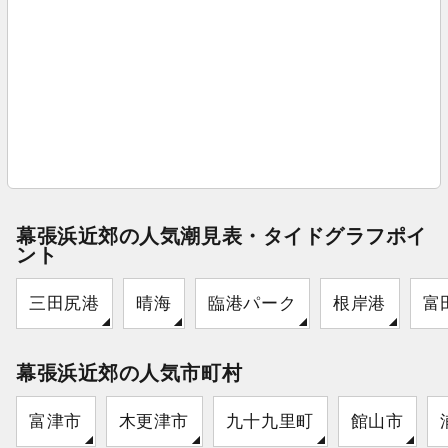
幕張浜近郊の人気潮見表・タイドグラフポイ
ント
三田尻港
晴海
臨港パーク
根岸港
富
幕張浜近郊の人気市町村
富津市
木更津市
九十九里町
館山市