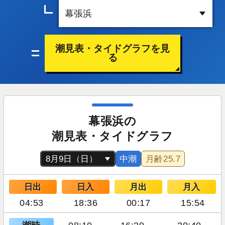
潮見表・タイドグラフを見
る
幕張浜の
潮見表・タイドグラフ
中潮
月齢
25.7
日出
日入
月出
月入
04:53
18:36
00:17
15:54