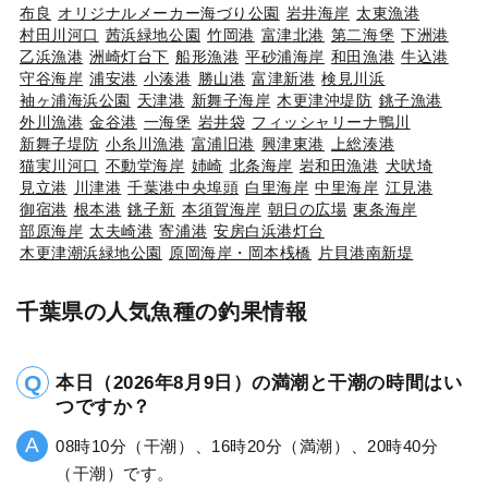
布良
オリジナルメーカー海づり公園
岩井海岸
太東漁港
村田川河口
茜浜緑地公園
竹岡港
富津北港
第二海堡
下洲港
乙浜漁港
洲崎灯台下
船形漁港
平砂浦海岸
和田漁港
牛込港
守谷海岸
浦安港
小湊港
勝山港
富津新港
検見川浜
袖ヶ浦海浜公園
天津港
新舞子海岸
木更津沖堤防
銚子漁港
外川漁港
金谷港
一海堡
岩井袋
フィッシャリーナ鴨川
新舞子堤防
小糸川漁港
富浦旧港
興津東港
上総湊港
猫実川河口
不動堂海岸
姉崎
北条海岸
岩和田漁港
犬吠埼
見立港
川津港
千葉港中央埠頭
白里海岸
中里海岸
江見港
御宿港
根本港
銚子新
本須賀海岸
朝日の広場
東条海岸
部原海岸
太夫崎港
寄浦港
安房白浜港灯台
木更津潮浜緑地公園
原岡海岸・岡本桟橋
片貝港南新堤
千葉県の人気魚種の釣果情報
本日（2026年8月9日）の満潮と干潮の時間はい
つですか？
08時10分（干潮）、16時20分（満潮）、20時40分
（干潮）です。