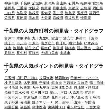
神奈川県
千葉県
茨城県
新潟県
富山県
石川県
福井県
愛知県
静岡県
三重県
大阪府
兵庫県
和歌山県
京都府
広島県
岡山県
山口県
鳥取県
島根県
高知県
香川県
徳島県
愛媛県
福岡県
佐賀県
長崎県
熊本県
大分県
宮崎県
鹿児島県
沖縄県
千葉県の人気市町村の潮見表・タイドグラフ
富津市
木更津市
九十九里町
館山市
浦安市
勝浦市
千葉市
銚子市
市川市
市原市
南房総市
白子町
袖ケ浦市
いすみ市
旭市
鴨川市
横芝光町
鋸南町
御宿町
船橋市
習志野市
一宮町
君津市
長生村
匝瑳市
大網白里市
山武市
千葉県の人気ポイントの潮見表・タイドグラ
フ
三番瀬
旧江戸川河口
片貝漁港
飯岡漁港
千葉ポートパーク
検見川堤防
木更津港
千葉港
館山港
市原海釣り施設
鴨川漁港
金谷漁港
妙典港
九十九里浜
高洲海浜公園
勝浦湾・勝浦港
船橋港親水公園
江戸川河口
栗山川河口
大原漁港
富津岬
一宮川河口
富浦新港
大貫港
花見川河口
沖ノ島公園
行徳港
銚子外港
長浦港
銚子マリーナ
保田漁港
千倉港・平館港
内港公園
幕張浜
興津西港
夷隅川河口
竜ヶ崎堤防
一宮海岸