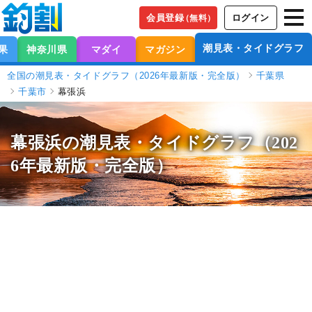
会員登録
ログイン
（無料）
潮見表・タイドグラフ
果
神奈川県
マダイ
マガジン
全国の潮見表・タイドグラフ（2026年最新版・完全版）
千葉県
千葉市
幕張浜
幕張浜の潮見表
・タイドグラフ（202
6年最新版・完全版）