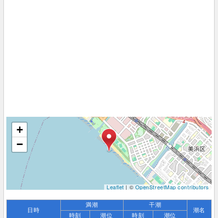
+
−
Leaflet
| ©
OpenStreetMap contributors
満潮
干潮
日時
潮名
時刻
潮位
時刻
潮位