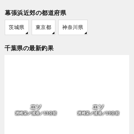
幕張浜近郊の都道府県
茨城県
東京都
神奈川県
千葉県の最新釣果
エソ
エソ
13
19
洲崎栄ノ浦港／
分前
洲崎栄ノ浦港／
分前