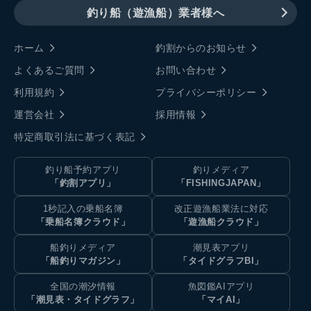
釣り船（遊漁船）業者様へ
ホーム
釣割からのお知らせ
よくあるご質問
お問い合わせ
利用規約
プライバシーポリシー
運営会社
採用情報
特定商取引法に基づく表記
釣り船予約アプリ
釣りメディア
「釣割アプリ」
「FISHINGJAPAN」
1秒記入の乗船名簿
改正遊漁船業法に対応
「乗船名簿クラウド」
「遊漁船クラウド」
船釣りメディア
潮見表アプリ
「船釣りマガジン」
「タイドグラフBI」
全国の潮汐情報
魚図鑑AIアプリ
「潮見表・タイドグラフ」
「マイAI」