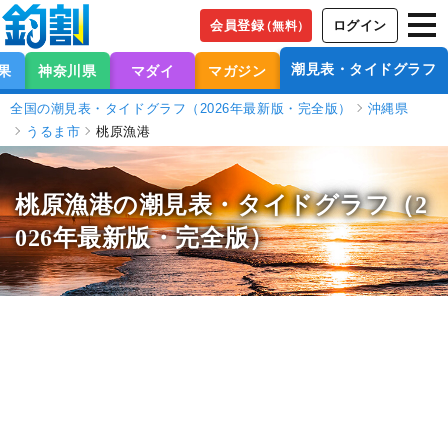
会員登録
ログイン
（無料）
潮見表・タイドグラフ
果
神奈川県
マダイ
マガジン
全国の潮見表・タイドグラフ（2026年最新版・完全版）
沖縄県
うるま市
桃原漁港
桃原漁港の潮見表
・タイドグラフ（2
026年最新版・完全版）