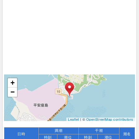
+
−
Leaflet
| ©
OpenStreetMap contributors
満潮
干潮
日時
潮名
時刻
潮位
時刻
潮位