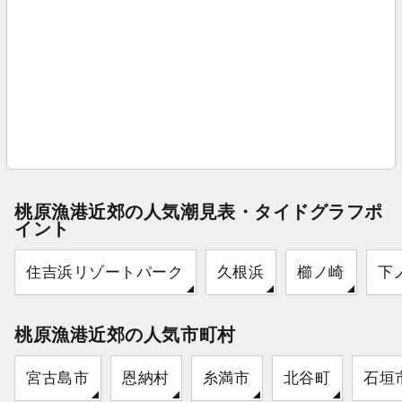
桃原漁港近郊の人気潮見表・タイドグラフポ
イント
住吉浜リゾートパーク
久根浜
櫛ノ崎
下
桃原漁港近郊の人気市町村
宮古島市
恩納村
糸満市
北谷町
石垣