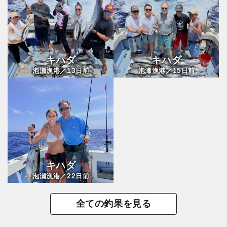
キハダ
キハダ
13
15
泡瀬漁港／
日前
泡瀬漁港／
日前
キハダ
22
泡瀬漁港／
日前
全ての釣果を見る