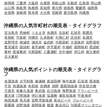
静岡県
三重県
大阪府
兵庫県
和歌山県
京都府
広島県
岡山県
山口県
鳥取県
島根県
高知県
香川県
徳島県
愛媛県
福岡県
佐賀県
長崎県
熊本県
大分県
宮崎県
鹿児島県
沖縄県
沖縄県の人気市町村の潮見表・タイドグラフ
宮古島市
恩納村
うるま市
糸満市
北谷町
石垣市
那覇市
本部町
竹富町
沖縄市
久米島町
今帰仁村
読谷村
名護市
宜野湾市
南城市
浦添市
金武町
与那原町
大宜味村
宜野座村
豊見城市
国頭村
嘉手納町
伊平屋村
中城村
座間味村
西原町
東村
渡嘉敷村
与那国町
八重瀬町
北中城村
伊江村
南大東村
北大東村
沖縄県の人気ポイントの潮見表・タイドグラ
フ
名護漁港
古宇利島
備瀬崎
真栄田岬
海中道路
石垣港
西表島
平良
泡瀬漁港
本部港
糸満港
池間
屋我地漁港
伊良部大橋
万座毛
前兼久漁港
奥武島
石川漁港
海野漁港
アラハビーチ
運天港
汀間漁港
伊計漁港
塩屋橋
瀬良垣漁港
宇座海岸
熱田漁港
馬天港
宜野湾新漁港
長浜ビーチ
ブルービーチ
那覇港
赤野漁港
座間味港
都屋
東浜河口
与那原マリンタウン