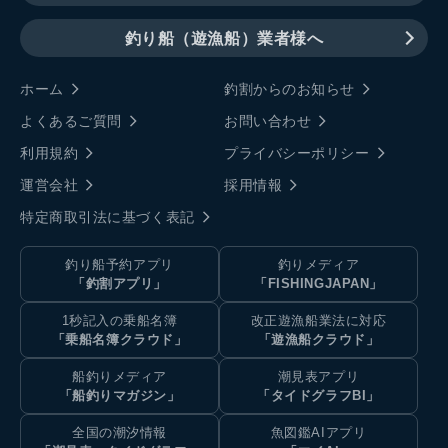
釣り船（遊漁船）業者様へ
ホーム
釣割からのお知らせ
よくあるご質問
お問い合わせ
利用規約
プライバシーポリシー
運営会社
採用情報
特定商取引法に基づく表記
釣り船予約アプリ
釣りメディア
「釣割アプリ」
「FISHINGJAPAN」
1秒記入の乗船名簿
改正遊漁船業法に対応
「乗船名簿クラウド」
「遊漁船クラウド」
船釣りメディア
潮見表アプリ
「船釣りマガジン」
「タイドグラフBI」
全国の潮汐情報
魚図鑑AIアプリ