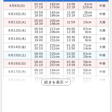
02:40
182cm
10:09
41cm
8月9日(日)
中潮
17:19
173cm
22:19
125cm
03:59
192cm
11:00
26cm
8月10日(月)
中潮
18:00
186cm
23:19
112cm
05:00
205cm
8月11日(火)
11:59
15cm
大潮
18:39
198cm
05:59
217cm
00:00
97cm
8月12日(水)
大潮
19:10
206cm
12:39
8cm
06:39
224cm
00:40
83cm
8月13日(木)
大潮
19:40
211cm
13:19
8cm
07:20
225cm
01:20
71cm
8月14日(金)
大潮
20:10
212cm
13:50
14cm
08:00
220cm
02:00
62cm
8月15日(土)
中潮
20:40
211cm
14:20
26cm
08:40
209cm
02:40
58cm
8月16日(日)
中潮
21:10
207cm
14:59
42cm
09:20
194cm
03:19
58cm
8月17日(月)
中潮
21:39
200cm
15:20
61cm
10:00
176cm
03:59
61cm
8月18日(火)
中潮
22:00
192cm
15:59
80cm
続きを表示