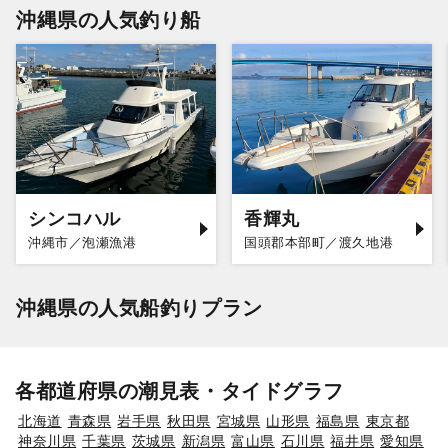
沖縄県の人気釣り船
シンコハル
香輝丸
沖縄市／泡瀬漁港
国頭郡本部町／渡久地港
沖縄県の人気船釣りプラン
各都道府県の潮見表・タイドグラフ
北海道
青森県
岩手県
秋田県
宮城県
山形県
福島県
東京都
神奈川県
千葉県
茨城県
新潟県
富山県
石川県
福井県
愛知県