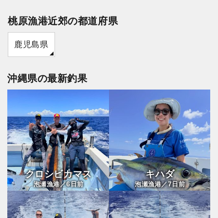
桃原漁港近郊の都道府県
鹿児島県
沖縄県の最新釣果
クロシビカマス
キハダ
6
7
泡瀬漁港／
日前
泡瀬漁港／
日前