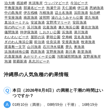
泊大橋
残波岬
米須海岸
ウッパマビーチ
今泊ビーチ
平敷屋漁港
部瀬名ビーチ
泡瀬干潟
天仁屋崎
伊江港
恩納漁港
中の島海岸
伊古桟橋
与根漁港
辺土名漁港
浜田漁港
知念岬
平安座漁港
南原漁港
波照間
波の上うみそら公園
渡久地港
真泊ターミナル
安波漁港
宜野湾マリーナ
安田漁港
垣の内ビーチ
浜川漁港
比嘉漁港
兼久海浜公園
慶佐次漁港
儀間漁港
仲伊保漁港
しおさい公園
浜漁港
港川漁港
わいわいビーチ
屋部の浜
夢咲公園
空寿崎
宜名真漁港
ぎのわん海浜公園
前泊港
佐良浜港
安座真漁港
牧港漁港
渡嘉敷一文字
山川漁港
石川浄水場裏
楚久
奥漁港
浜漁港緑地公園
西原漁港
宜野座漁港
新川鼻
新里漁港
志喜屋漁港
あがりティーダ公園
与那城照間漁港
宜野座海岸
泡瀬
那覇新港
具志川ビーチ
沖縄県の人気魚種の釣果情報
本日（2026年8月8日）の満潮と干潮の時間はい
つですか？
01時10分（満潮）、08時59分（干潮）、16時19分