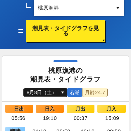
潮見表・タイドグラフを見
る
桃原漁港の
潮見表・タイドグラフ
若潮
月齢
24.7
日出
日入
月出
月入
05:56
19:10
00:37
15:09