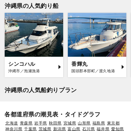
沖縄県の人気釣り船
シンコハル
香輝丸
沖縄市／泡瀬漁港
国頭郡本部町／渡久地港
沖縄県の人気船釣りプラン
各都道府県の潮見表・タイドグラフ
北海道
青森県
岩手県
秋田県
宮城県
山形県
福島県
東京都
神奈川県
千葉県
茨城県
新潟県
富山県
石川県
福井県
愛知県