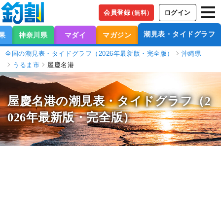
会員登録
ログイン
（無料）
潮見表・タイドグラフ
果
神奈川県
マダイ
マガジン
全国の潮見表・タイドグラフ（2026年最新版・完全版）
沖縄県
うるま市
屋慶名港
屋慶名港の潮見表
・タイドグラフ（2
026年最新版・完全版）