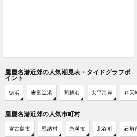
屋慶名港近郊の人気潮見表・タイドグラフポ
イント
徳浜
吉富漁港
間越港
大平海岸
弁天
屋慶名港近郊の人気市町村
宮古島市
恩納村
糸満市
北谷町
石垣