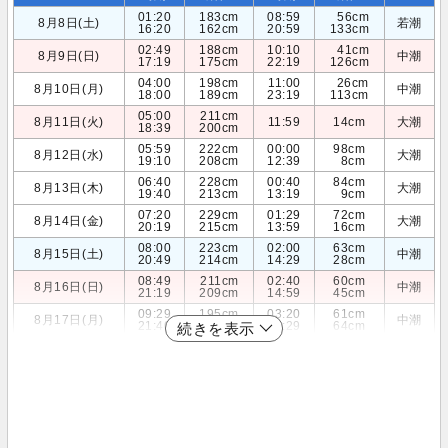
01:20
183cm
08:59
56cm
8月8日(土)
若潮
16:20
162cm
20:59
133cm
02:49
188cm
10:10
41cm
8月9日(日)
中潮
17:19
175cm
22:19
126cm
04:00
198cm
11:00
26cm
8月10日(月)
中潮
18:00
189cm
23:19
113cm
05:00
211cm
8月11日(火)
11:59
14cm
大潮
18:39
200cm
05:59
222cm
00:00
98cm
8月12日(水)
大潮
19:10
208cm
12:39
8cm
06:40
228cm
00:40
84cm
8月13日(木)
大潮
19:40
213cm
13:19
9cm
07:20
229cm
01:29
72cm
8月14日(金)
大潮
20:19
215cm
13:59
16cm
08:00
223cm
02:00
63cm
8月15日(土)
中潮
20:49
214cm
14:29
28cm
08:49
211cm
02:40
60cm
8月16日(日)
中潮
21:19
209cm
14:59
45cm
09:29
195cm
03:20
61cm
8月17日(月)
中潮
21:40
203cm
15:29
64cm
続きを表示