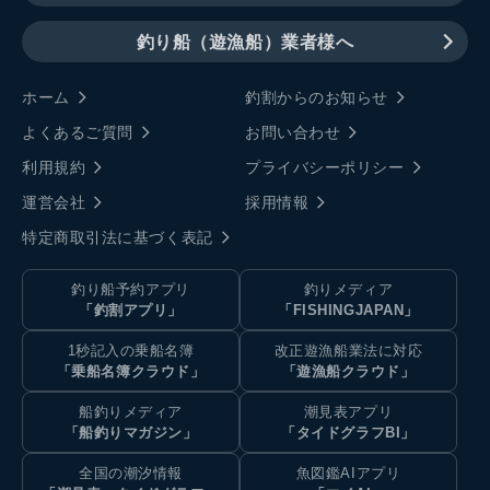
釣り船（遊漁船）業者様へ
ホーム
釣割からのお知らせ
よくあるご質問
お問い合わせ
利用規約
プライバシーポリシー
運営会社
採用情報
特定商取引法に基づく表記
釣り船予約アプリ
釣りメディア
「釣割アプリ」
「FISHINGJAPAN」
1秒記入の乗船名簿
改正遊漁船業法に対応
「乗船名簿クラウド」
「遊漁船クラウド」
船釣りメディア
潮見表アプリ
「船釣りマガジン」
「タイドグラフBI」
全国の潮汐情報
魚図鑑AIアプリ