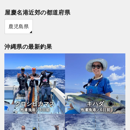
屋慶名港近郊の都道府県
鹿児島県
沖縄県の最新釣果
クロシビカマス
キハダ
5
6
泡瀬漁港／
日前
泡瀬漁港／
日前