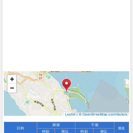
+
−
Leaflet
| ©
OpenStreetMap contributors
満潮
干潮
日時
潮名
時刻
潮位
時刻
潮位