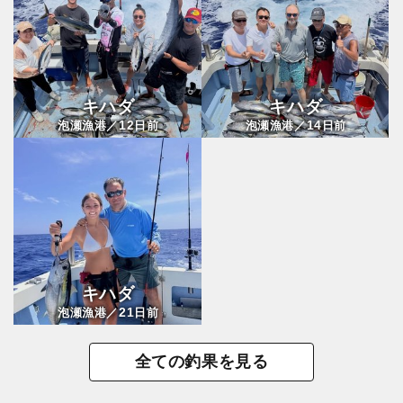
キハダ
キハダ
12
14
泡瀬漁港／
日前
泡瀬漁港／
日前
キハダ
21
泡瀬漁港／
日前
全ての釣果を見る