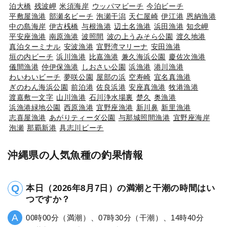
泊大橋
残波岬
米須海岸
ウッパマビーチ
今泊ビーチ
平敷屋漁港
部瀬名ビーチ
泡瀬干潟
天仁屋崎
伊江港
恩納漁港
中の島海岸
伊古桟橋
与根漁港
辺土名漁港
浜田漁港
知念岬
平安座漁港
南原漁港
波照間
波の上うみそら公園
渡久地港
真泊ターミナル
安波漁港
宜野湾マリーナ
安田漁港
垣の内ビーチ
浜川漁港
比嘉漁港
兼久海浜公園
慶佐次漁港
儀間漁港
仲伊保漁港
しおさい公園
浜漁港
港川漁港
わいわいビーチ
夢咲公園
屋部の浜
空寿崎
宜名真漁港
ぎのわん海浜公園
前泊港
佐良浜港
安座真漁港
牧港漁港
渡嘉敷一文字
山川漁港
石川浄水場裏
楚久
奥漁港
浜漁港緑地公園
西原漁港
宜野座漁港
新川鼻
新里漁港
志喜屋漁港
あがりティーダ公園
与那城照間漁港
宜野座海岸
泡瀬
那覇新港
具志川ビーチ
沖縄県の人気魚種の釣果情報
本日（2026年8月7日）の満潮と干潮の時間はい
つですか？
00時00分（満潮）、07時30分（干潮）、14時40分