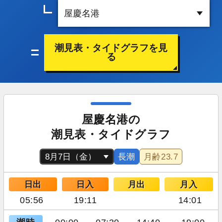
潮見表・タイドグラフを見
る
屋慶名港の
潮見表・タイドグラフ
長潮
月齢
23.7
日出
日入
月出
月入
05:56
19:11
14:01