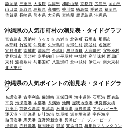
静岡県
三重県
大阪府
兵庫県
和歌山県
京都府
広島県
岡山県
山口県
鳥取県
島根県
高知県
香川県
徳島県
愛媛県
福岡県
佐賀県
長崎県
熊本県
大分県
宮崎県
鹿児島県
沖縄県
沖縄県の人気市町村の潮見表・タイドグラフ
宮古島市
恩納村
うるま市
糸満市
北谷町
石垣市
那覇市
本部町
竹富町
沖縄市
久米島町
今帰仁村
読谷村
名護市
宜野湾市
南城市
浦添市
金武町
与那原町
大宜味村
宜野座村
豊見城市
国頭村
嘉手納町
伊平屋村
中城村
座間味村
西原町
東村
渡嘉敷村
与那国町
八重瀬町
北中城村
伊江村
南大東村
北大東村
沖縄県の人気ポイントの潮見表・タイドグラ
フ
名護漁港
古宇利島
備瀬崎
真栄田岬
海中道路
石垣港
西表島
平良
泡瀬漁港
本部港
糸満港
池間
屋我地漁港
伊良部大橋
万座毛
前兼久漁港
奥武島
石川漁港
海野漁港
アラハビーチ
運天港
汀間漁港
伊計漁港
塩屋橋
瀬良垣漁港
宇座海岸
熱田漁港
馬天港
宜野湾新漁港
長浜ビーチ
ブルービーチ
那覇港
赤野漁港
座間味港
都屋
東浜河口
与那原マリンタウン