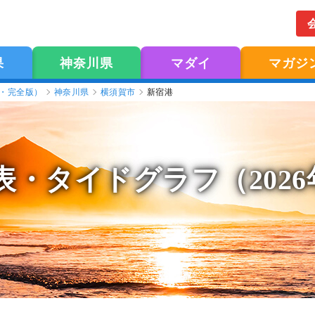
果
神奈川県
マダイ
マガジ
版・完全版）
神奈川県
横須賀市
新宿港
表
・タイドグラフ（202