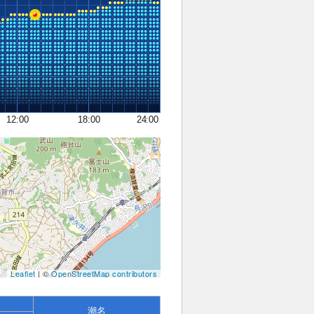
12:00
18:00
24:00
Leaflet
| ©
OpenStreetMap contributors
潮名