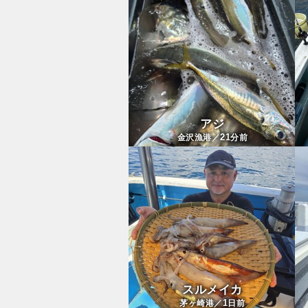
アジ
21
金沢漁港／
分前
スルメイカ
1
茅ヶ崎港／
日前