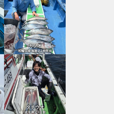
カツオ
1
松輪江奈漁港／
時間前
タチウオ
1
走水港／
日前