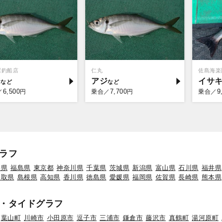
屋釣船店
仁丸
佐島海楽
ジ
アジ
イサ
6,500
7,700
9
／
円
乗合／
円
乗合／
ラフ
形県
福島県
東京都
神奈川県
千葉県
茨城県
新潟県
富山県
石川県
福井県
鳥取県
島根県
高知県
香川県
徳島県
愛媛県
福岡県
佐賀県
長崎県
熊本県
・タイドグラフ
葉山町
川崎市
小田原市
逗子市
三浦市
鎌倉市
藤沢市
真鶴町
湯河原町