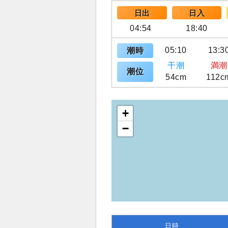
日出
日入
04:54
18:40
05:10
13:3
潮時
干潮
満潮
潮位
54cm
112c
+
−
日時