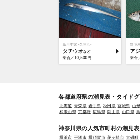
黒川本家 -久里浜-
野毛
タチウオ
ア
10,500
乗合／
円
乗合
各都道府県の潮見表・タイドグ
北海道
青森県
岩手県
秋田県
宮城県
山
和歌山県
京都府
広島県
岡山県
山口県
神奈川県の人気市町村の潮見表
横浜市
平塚市
横須賀市
茅ヶ崎市
大磯町