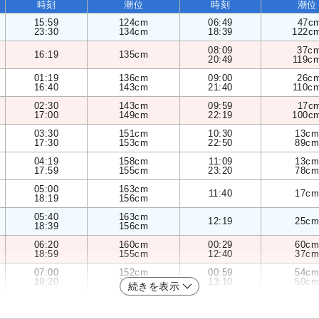
時刻
潮位
時刻
潮位
15:59
124cm
06:49
47c
23:30
134cm
18:39
122c
08:09
37c
16:19
135cm
20:49
119c
01:19
136cm
09:00
26c
16:40
143cm
21:40
110c
02:30
143cm
09:59
17c
17:00
149cm
22:19
100c
03:30
151cm
10:30
13cm
17:30
153cm
22:50
89cm
04:19
158cm
11:09
13cm
17:59
155cm
23:20
78cm
05:00
163cm
11:40
17cm
18:19
156cm
05:40
163cm
12:19
25cm
18:39
156cm
06:20
160cm
00:29
60cm
18:59
155cm
12:40
37cm
07:00
152cm
00:59
54cm
19:20
153cm
13:10
50cm
続きを表示