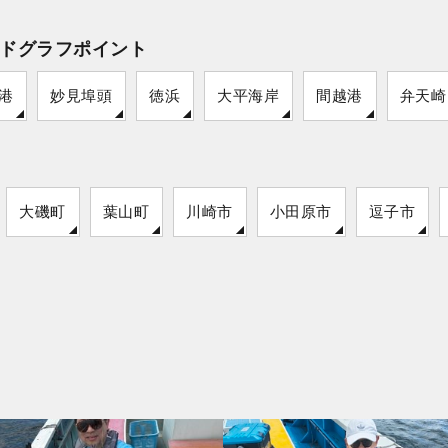
ドグラフポイント
港
妙見埠頭
徳浜
大平海岸
間越港
弁天崎
大磯町
葉山町
川崎市
小田原市
逗子市