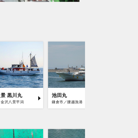
景 黒川丸
池田丸
庄治郎
／金沢八景平潟
鎌倉市／腰越漁港
平塚市／平