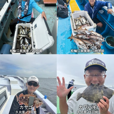
イサキ
マアジ
21
1
松輪江奈漁港／
分前
松輪江奈漁港／
時間前
カサゴ
カワハギ
1
1
久比里／
日前
久比里／
日前