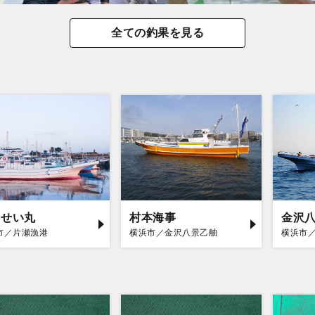
全ての釣果を見る
うせい丸
村本海事
金沢八
市／片瀬漁港
横浜市／金沢八景乙舳
横浜市