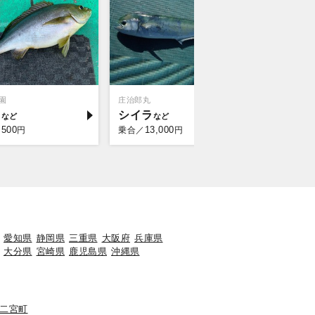
園
庄治郎丸
野毛屋釣船
キ
シイラ
ショウ
,500
13,000
11,
円
乗合／
円
乗合／
愛知県
静岡県
三重県
大阪府
兵庫県
大分県
宮崎県
鹿児島県
沖縄県
二宮町