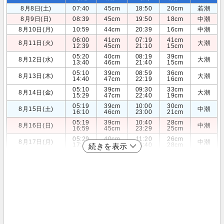
8月8日(土)
07:40
45cm
18:50
20cm
若潮
8月9日(日)
08:39
45cm
19:50
18cm
中潮
8月10日(月)
10:59
44cm
20:39
16cm
中潮
06:00
41cm
07:19
41cm
8月11日(火)
大潮
12:39
45cm
21:10
15cm
05:20
40cm
08:19
39cm
8月12日(水)
大潮
13:40
46cm
21:40
15cm
05:10
39cm
08:59
36cm
8月13日(木)
大潮
14:40
47cm
22:19
16cm
05:10
39cm
09:30
33cm
8月14日(金)
大潮
15:29
47cm
22:40
19cm
05:19
39cm
10:00
30cm
8月15日(土)
中潮
16:10
46cm
23:00
21cm
05:19
39cm
10:40
28cm
8月16日(日)
中潮
16:59
45cm
23:29
25cm
05:29
40cm
11:20
26cm
8月17日(月)
中潮
17:40
42cm
23:40
28cm
続きを表示