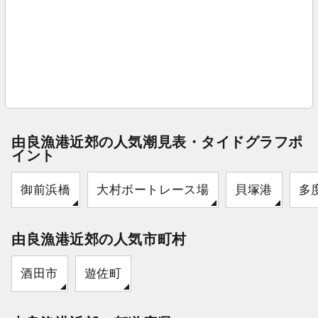
由良漁港近郊の人気潮見表・タイドグラフポ
イント
御前浜橋
大村ボートレース場
貝塚港
多
由良漁港近郊の人気市町村
酒田市
遊佐町