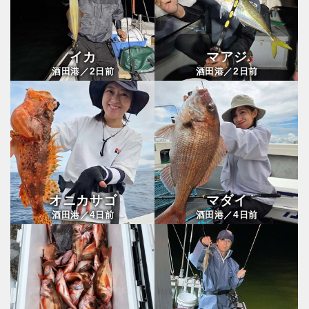
イカ
マアジ
2
2
酒田港／
日前
酒田港／
日前
オニカサゴ
マダイ
4
4
酒田港／
日前
酒田港／
日前