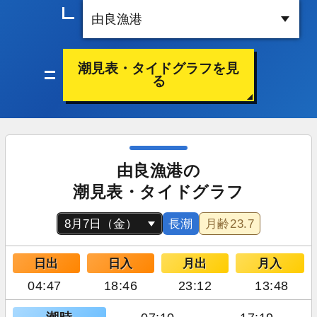
潮見表・タイドグラフを見
る
由良漁港の
潮見表・タイドグラフ
長潮
月齢
23.7
日出
日入
月出
月入
04:47
18:46
23:12
13:48