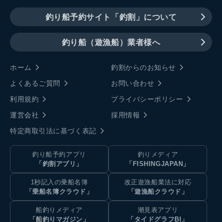
釣り船予約サイト「釣割」について
釣り船（遊漁船）業者様へ
ホーム
釣割からのお知らせ
よくあるご質問
お問い合わせ
利用規約
プライバシーポリシー
運営会社
採用情報
特定商取引法に基づく表記
釣り船予約アプリ
釣りメディア
「釣割アプリ」
「FISHINGJAPAN」
1秒記入の乗船名簿
改正遊漁船業法に対応
「乗船名簿クラウド」
「遊漁船クラウド」
船釣りメディア
潮見表アプリ
「船釣りマガジン」
「タイドグラフBI」