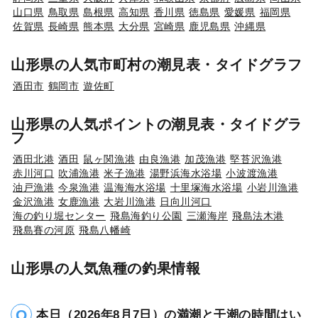
山口県
鳥取県
島根県
高知県
香川県
徳島県
愛媛県
福岡県
佐賀県
長崎県
熊本県
大分県
宮崎県
鹿児島県
沖縄県
山形県の人気市町村の潮見表・タイドグラフ
酒田市
鶴岡市
遊佐町
山形県の人気ポイントの潮見表・タイドグラ
フ
酒田北港
酒田
鼠ヶ関漁港
由良漁港
加茂漁港
堅苔沢漁港
赤川河口
吹浦漁港
米子漁港
湯野浜海水浴場
小波渡漁港
油戸漁港
今泉漁港
温海海水浴場
十里塚海水浴場
小岩川漁港
金沢漁港
女鹿漁港
大岩川漁港
日向川河口
海の釣り堀センター
飛島海釣り公園
三瀬海岸
飛島法木港
飛島賽の河原
飛島八幡崎
山形県の人気魚種の釣果情報
本日（2026年8月7日）の満潮と干潮の時間はい