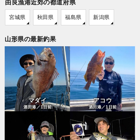
由良漁港近郊の都道府県
宮城県
秋田県
福島県
新潟県
山形県の最新釣果
マダイ
アコウ
1
1
酒田港／
日前
酒田港／
日前