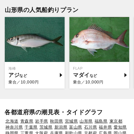
山形県の人気船釣りプラン
海峰
FLAP
アジ
マダイ
10,000
10,000
乗合／
円
乗合／
円
各都道府県の潮見表・タイドグラフ
北海道
青森県
岩手県
秋田県
宮城県
山形県
福島県
東京都
神奈川県
千葉県
茨城県
新潟県
富山県
石川県
福井県
愛知県
静岡県
三重県
大阪府
兵庫県
和歌山県
京都府
広島県
岡山県