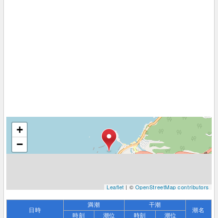
+
−
Leaflet
| ©
OpenStreetMap contributors
満潮
干潮
日時
潮名
時刻
潮位
時刻
潮位