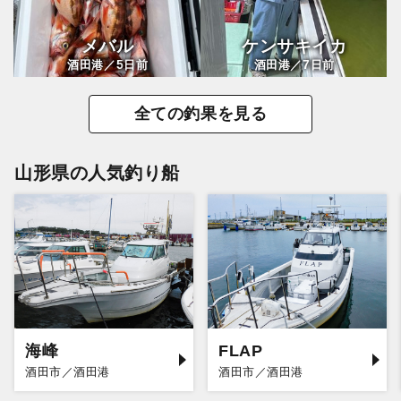
メバル
ケンサキイカ
5
7
酒田港／
日前
酒田港／
日前
全ての釣果を見る
山形県の人気釣り船
海峰
FLAP
酒田市／酒田港
酒田市／酒田港