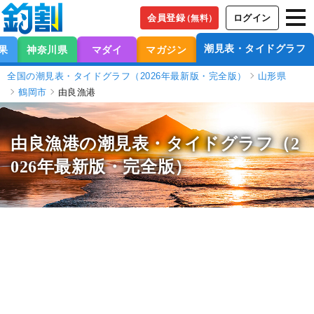
会員登録
ログイン
（無料）
潮見表・タイドグラフ
果
神奈川県
マダイ
マガジン
全国の潮見表・タイドグラフ（2026年最新版・完全版）
山形県
鶴岡市
由良漁港
由良漁港の潮見表
・タイドグラフ（2
026年最新版・完全版）