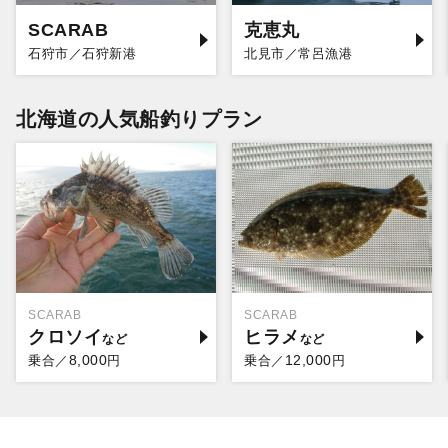
SCARAB
克恵丸
石狩市／石狩新港
北見市／常呂漁港
北海道の人気船釣りプラン
SCARAB
SCARAB
クロソイ
ヒラメ
8,000
12,000
乗合／
円
乗合／
円