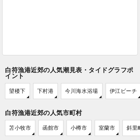
白符漁港近郊の人気潮見表・タイドグラフポ
イント
望楼下
下村港
今川海水浴場
伊江ビーチ
白符漁港近郊の人気市町村
苫小牧市
函館市
小樽市
室蘭市
斜里