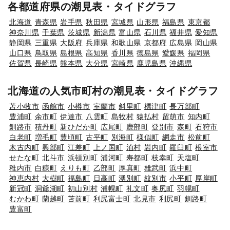
各都道府県の潮見表・タイドグラフ
北海道
青森県
岩手県
秋田県
宮城県
山形県
福島県
東京都
神奈川県
千葉県
茨城県
新潟県
富山県
石川県
福井県
愛知県
静岡県
三重県
大阪府
兵庫県
和歌山県
京都府
広島県
岡山県
山口県
鳥取県
島根県
高知県
香川県
徳島県
愛媛県
福岡県
佐賀県
長崎県
熊本県
大分県
宮崎県
鹿児島県
沖縄県
北海道の人気市町村の潮見表・タイドグラフ
苫小牧市
函館市
小樽市
室蘭市
斜里町
標津町
長万部町
豊浦町
余市町
伊達市
八雲町
島牧村
猿払村
留萌市
知内町
釧路市
積丹町
新ひだか町
広尾町
鹿部町
登別市
森町
石狩市
白老町
増毛町
豊頃町
古平町
別海町
様似町
網走市
松前町
木古内町
興部町
江差町
上ノ国町
泊村
岩内町
羅臼町
根室市
せたな町
北斗市
浜頓別町
浦河町
寿都町
枝幸町
天塩町
稚内市
白糠町
えりも町
乙部町
厚真町
雄武町
浜中町
神恵内村
大樹町
福島町
日高町
湧別町
紋別市
小平町
厚岸町
新冠町
洞爺湖町
初山別村
浦幌町
礼文町
奥尻町
羽幌町
むかわ町
蘭越町
苫前町
利尻富士町
北見市
利尻町
釧路町
豊富町