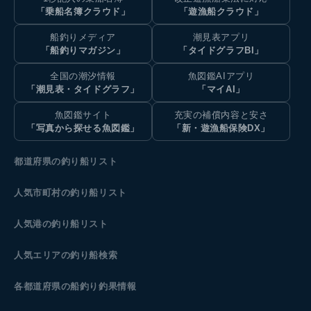
「乗船名簿クラウド」
「遊漁船クラウド」
船釣りメディア
潮見表アプリ
「船釣りマガジン」
「タイドグラフBI」
全国の潮汐情報
魚図鑑AIアプリ
「潮見表・タイドグラフ」
「マイAI」
魚図鑑サイト
充実の補償内容と安さ
「写真から探せる魚図鑑」
「新・遊漁船保険DX」
都道府県の釣り船リスト
人気市町村の釣り船リスト
人気港の釣り船リスト
人気エリアの釣り船検索
各都道府県の船釣り釣果情報