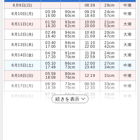
8月9日(日)
08:39
29cm
中潮
00:39
90cm
09:29
24cm
8月10日(月)
中潮
16:00
60cm
18:40
57cm
01:50
93cm
10:00
21cm
8月11日(火)
大潮
16:20
62cm
20:00
53cm
02:49
94cm
10:40
20cm
8月12日(水)
大潮
16:40
65cm
21:09
47cm
03:40
94cm
11:10
21cm
8月13日(木)
大潮
17:00
67cm
22:00
42cm
04:29
91cm
11:39
24cm
8月14日(金)
大潮
17:20
70cm
22:59
37cm
05:10
86cm
12:00
27cm
8月15日(土)
中潮
17:49
73cm
23:40
34cm
05:59
80cm
8月16日(日)
12:19
31cm
中潮
18:09
76cm
06:30
73cm
00:30
33cm
8月17日(月)
中潮
18:39
79cm
12:30
35cm
07:09
66cm
01:20
34cm
8月18日(火)
中潮
19:00
81cm
12:49
39cm
続きを表示