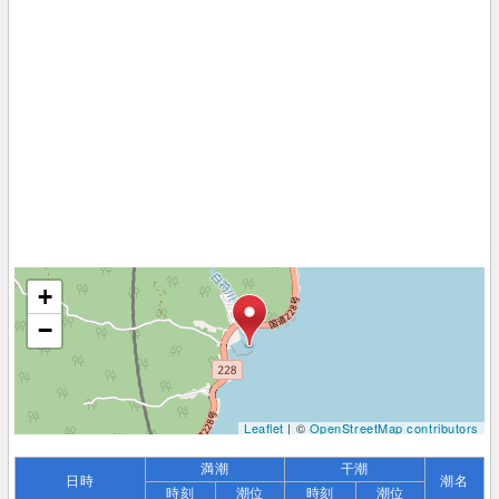
+
−
Leaflet
| ©
OpenStreetMap contributors
満潮
干潮
日時
潮名
時刻
潮位
時刻
潮位