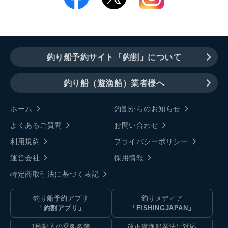
釣り船予約サイト「釣割」について
釣り船（遊漁船）業者様へ
ホーム
釣割からのお知らせ
よくあるご質問
お問い合わせ
利用規約
プライバシーポリシー
運営会社
採用情報
特定商取引法に基づく表記
釣り船予約アプリ
釣りメディア
「釣割アプリ」
「FISHINGJAPAN」
1秒記入の乗船名簿
改正遊漁船業法に対応