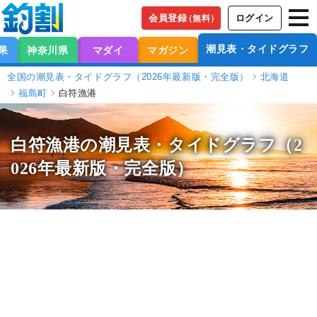
会員登録
ログイン
（無料）
潮見表・タイドグラフ
果
神奈川県
マダイ
マガジン
全国の潮見表・タイドグラフ（2026年最新版・完全版）
北海道
福島町
白符漁港
白符漁港の潮見表
・タイドグラフ（2
026年最新版・完全版）