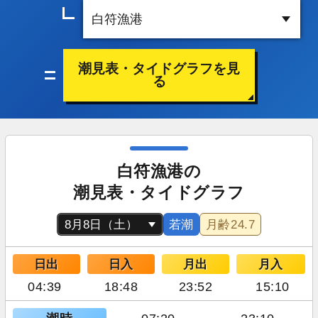
潮見表・タイドグラフを見
る
白符漁港の
潮見表・タイドグラフ
若潮
月齢
24.7
日出
日入
月出
月入
04:39
18:48
23:52
15:10