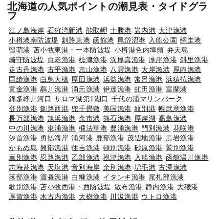
北海道の人気ポイントの潮見表・タイドグラ
フ
江ノ島海岸
石狩湾新港
能取岬
十勝港
岩内港
大津漁港
小樽港南防波堤
釧路東港
函館港
尾岱沼港
入船公園
網走港
留萌港
苫小牧東港・一本防波堤
小樽港色内埠頭
弁天島
崎守防波堤
白老漁港
標津漁港
浜厚真漁港
厚岸漁港
斜里漁港
走古丹漁港
古平漁港
恵山漁港
八雲漁港
大岸漁港
厚内漁港
国縫漁港
白鳥大橋
厚田漁港
浜益漁港
常呂漁港
浜猿払漁港
黄金漁港
鵡川漁港
涌元漁港
伊達漁港
虻田漁港
室蘭港
錦多峰川河口
サロマ湖第1湖口
千代の浦マリンパーク
登別漁港
釧路西港
兜千畳敷
美国漁港
紋別港
幌武意漁港
長万部漁港
旭浜漁港
余市港
熊石漁港
厚岸湖
高島漁港
中の川漁港
東浦漁港
椴法華港
豊浦漁港
門別漁港
花咲港
汐首漁港
勇払海岸
浦河港
鹿部漁港
茂辺地漁港
黒岩漁港
かもめ島
興部漁港
住吉漁港
頓別漁港
砂原漁港
鷲別漁港
薫別漁港
忍路漁港
乙部漁港
祝津漁港
入船漁港
函館湯川漁港
志海苔漁港
天塩港
音別海岸
余別漁港
増毛港
古潭漁港
落部漁港
濃昼漁港
白糠漁港
イタンキ漁港
尾札部漁港
歌別漁港
苫小牧西港・西防波堤
散布漁港
静内漁港
大磯港
厚賀漁港
木古内漁港
大樹漁港
川汲漁港
ウトロ漁港