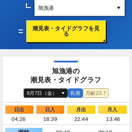
潮見表・タイドグラフを見
る
旭漁港の
潮見表・タイドグラフ
長潮
月齢
23.7
日出
日入
月出
月入
04:26
18:39
22:44
13:46