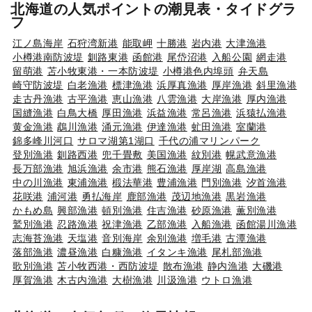
北海道の人気ポイントの潮見表・タイドグラ
フ
江ノ島海岸
石狩湾新港
能取岬
十勝港
岩内港
大津漁港
小樽港南防波堤
釧路東港
函館港
尾岱沼港
入船公園
網走港
留萌港
苫小牧東港・一本防波堤
小樽港色内埠頭
弁天島
崎守防波堤
白老漁港
標津漁港
浜厚真漁港
厚岸漁港
斜里漁港
走古丹漁港
古平漁港
恵山漁港
八雲漁港
大岸漁港
厚内漁港
国縫漁港
白鳥大橋
厚田漁港
浜益漁港
常呂漁港
浜猿払漁港
黄金漁港
鵡川漁港
涌元漁港
伊達漁港
虻田漁港
室蘭港
錦多峰川河口
サロマ湖第1湖口
千代の浦マリンパーク
登別漁港
釧路西港
兜千畳敷
美国漁港
紋別港
幌武意漁港
長万部漁港
旭浜漁港
余市港
熊石漁港
厚岸湖
高島漁港
中の川漁港
東浦漁港
椴法華港
豊浦漁港
門別漁港
汐首漁港
花咲港
浦河港
勇払海岸
鹿部漁港
茂辺地漁港
黒岩漁港
かもめ島
興部漁港
頓別漁港
住吉漁港
砂原漁港
薫別漁港
鷲別漁港
忍路漁港
祝津漁港
乙部漁港
入船漁港
函館湯川漁港
志海苔漁港
天塩港
音別海岸
余別漁港
増毛港
古潭漁港
落部漁港
濃昼漁港
白糠漁港
イタンキ漁港
尾札部漁港
歌別漁港
苫小牧西港・西防波堤
散布漁港
静内漁港
大磯港
厚賀漁港
木古内漁港
大樹漁港
川汲漁港
ウトロ漁港