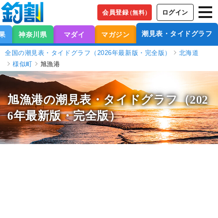
会員登録
ログイン
（無料）
潮見表・タイドグラフ
果
神奈川県
マダイ
マガジン
全国の潮見表・タイドグラフ（2026年最新版・完全版）
北海道
様似町
旭漁港
旭漁港の潮見表
・タイドグラフ（202
6年最新版・完全版）