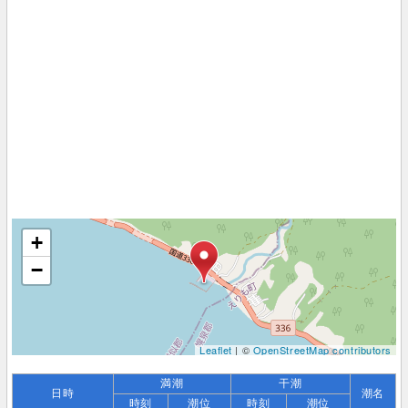
+
−
Leaflet
| ©
OpenStreetMap contributors
満潮
干潮
日時
潮名
時刻
潮位
時刻
潮位