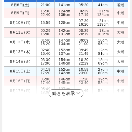
8月8日(土)
21:00
141cm
05:20
41cm
若潮
16:30
124cm
06:39
31cm
8月9日(日)
中潮
22:40
139cm
17:19
124cm
07:39
21cm
8月10日(月)
15:59
128cm
中潮
19:20
119cm
00:29
142cm
08:29
13cm
8月11日(火)
大潮
16:00
131cm
20:19
108cm
01:40
147cm
09:09
10cm
8月12日(水)
大潮
16:20
134cm
21:00
95cm
02:40
152cm
09:49
12cm
8月13日(木)
大潮
16:40
137cm
21:49
81cm
03:30
154cm
10:20
18cm
8月14日(金)
大潮
17:00
140cm
22:29
69cm
04:19
152cm
10:59
27cm
8月15日(土)
中潮
17:20
142cm
23:00
60cm
05:00
146cm
11:20
39cm
8月16日(日)
中潮
17:40
145cm
23:40
53cm
05:49
137cm
8月17日(月)
11:49
52cm
中潮
18:00
147cm
続きを表示