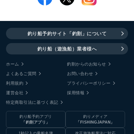
釣り船予約サイト「釣割」について
釣り船（遊漁船）業者様へ
ホーム
釣割からのお知らせ
よくあるご質問
お問い合わせ
利用規約
プライバシーポリシー
運営会社
採用情報
特定商取引法に基づく表記
釣り船予約アプリ
釣りメディア
「釣割アプリ」
「FISHINGJAPAN」
1秒記入の乗船名簿
改正遊漁船業法に対応