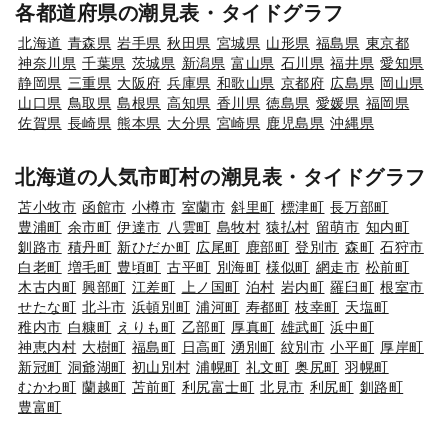
各都道府県の潮見表・タイドグラフ
北海道
青森県
岩手県
秋田県
宮城県
山形県
福島県
東京都
神奈川県
千葉県
茨城県
新潟県
富山県
石川県
福井県
愛知県
静岡県
三重県
大阪府
兵庫県
和歌山県
京都府
広島県
岡山県
山口県
鳥取県
島根県
高知県
香川県
徳島県
愛媛県
福岡県
佐賀県
長崎県
熊本県
大分県
宮崎県
鹿児島県
沖縄県
北海道の人気市町村の潮見表・タイドグラフ
苫小牧市
函館市
小樽市
室蘭市
斜里町
標津町
長万部町
豊浦町
余市町
伊達市
八雲町
島牧村
猿払村
留萌市
知内町
釧路市
積丹町
新ひだか町
広尾町
鹿部町
登別市
森町
石狩市
白老町
増毛町
豊頃町
古平町
別海町
様似町
網走市
松前町
木古内町
興部町
江差町
上ノ国町
泊村
岩内町
羅臼町
根室市
せたな町
北斗市
浜頓別町
浦河町
寿都町
枝幸町
天塩町
稚内市
白糠町
えりも町
乙部町
厚真町
雄武町
浜中町
神恵内村
大樹町
福島町
日高町
湧別町
紋別市
小平町
厚岸町
新冠町
洞爺湖町
初山別村
浦幌町
礼文町
奥尻町
羽幌町
むかわ町
蘭越町
苫前町
利尻富士町
北見市
利尻町
釧路町
豊富町