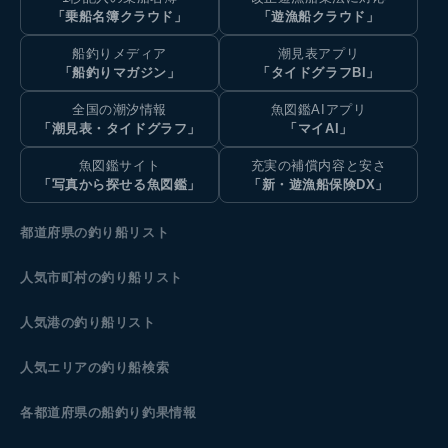
「乗船名簿クラウド」
「遊漁船クラウド」
船釣りメディア
潮見表アプリ
「船釣りマガジン」
「タイドグラフBI」
全国の潮汐情報
魚図鑑AIアプリ
「潮見表・タイドグラフ」
「マイAI」
魚図鑑サイト
充実の補償内容と安さ
「写真から探せる魚図鑑」
「新・遊漁船保険DX」
都道府県の釣り船リスト
人気市町村の釣り船リスト
人気港の釣り船リスト
人気エリアの釣り船検索
各都道府県の船釣り釣果情報