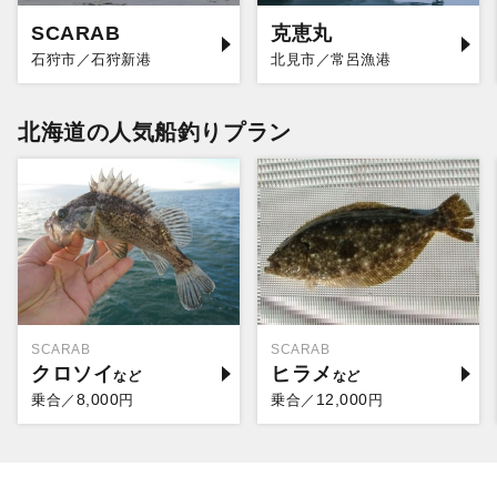
SCARAB
克恵丸
石狩市／石狩新港
北見市／常呂漁港
北海道の人気船釣りプラン
SCARAB
SCARAB
クロソイ
ヒラメ
8,000
12,000
乗合／
円
乗合／
円