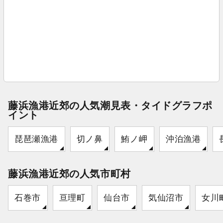
藤浜漁港近郊の人気潮見表・タイドグラフポ
イント
琵琶瀬漁港
切ノ鼻
鮪ノ岬
沖泊漁港
藤浜漁港近郊の人気市町村
石巻市
亘理町
仙台市
気仙沼市
女川