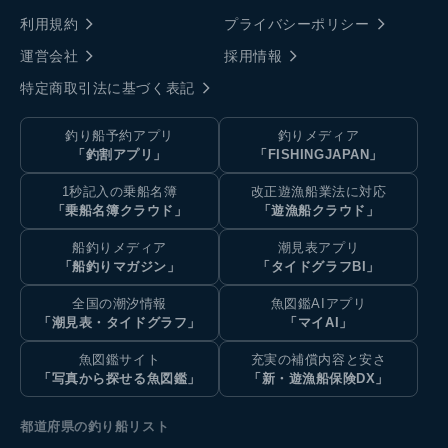
利用規約
プライバシーポリシー
運営会社
採用情報
特定商取引法に基づく表記
釣り船予約アプリ
釣りメディア
「釣割アプリ」
「FISHINGJAPAN」
1秒記入の乗船名簿
改正遊漁船業法に対応
「乗船名簿クラウド」
「遊漁船クラウド」
船釣りメディア
潮見表アプリ
「船釣りマガジン」
「タイドグラフBI」
全国の潮汐情報
魚図鑑AIアプリ
「潮見表・タイドグラフ」
「マイAI」
魚図鑑サイト
充実の補償内容と安さ
「写真から探せる魚図鑑」
「新・遊漁船保険DX」
都道府県の釣り船リスト