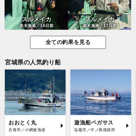
スルメイカ
スルメイカ
16
17
曲木漁港／
日前
曲木漁港／
日前
全ての釣果を見る
宮城県の人気釣り船
おおとく丸
遊漁船ペガサス
石巻市／小網倉漁港
塩竈市／中ノ島係留所