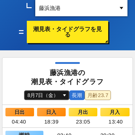
潮見表・タイドグラフを見
る
藤浜漁港の
潮見表・タイドグラフ
長潮
月齢
23.7
日出
日入
月出
月入
04:40
18:39
23:05
13:40