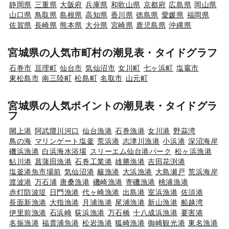
静岡県
三重県
大阪府
兵庫県
和歌山県
京都府
広島県
岡山県
山口県
鳥取県
島根県
高知県
香川県
徳島県
愛媛県
福岡県
佐賀県
長崎県
熊本県
大分県
宮崎県
鹿児島県
沖縄県
宮城県の人気市町村の潮見表・タイドグラフ
石巻市
亘理町
仙台市
気仙沼市
女川町
七ヶ浜町
塩竈市
東松島市
南三陸町
松島町
名取市
山元町
宮城県の人気ポイントの潮見表・タイドグラ
フ
閖上港
阿武隈川河口
仙台漁港
石巻漁港
女川港
野蒜湾
鳥の海
マリンゲート塩釜
荒浜港
志津川漁港
小浜港
深沼海岸
磯浜漁港
白浜海水浴場
スリーエム仙台港パーク
松ヶ浜漁港
鮎川港
菖蒲田漁港
石巻工業港
雄勝漁港
吉田花渕港
塩釜港魚市場前
気仙沼港
籬漁港
大浜漁港
大島瀬戸
荒浜海岸
渡波港
万石浦
唐桑漁港
磯崎漁港
寄磯漁港
桃浦漁港
赤灯防波堤
日門漁港
代ヶ崎漁港
出島港
室浜漁港
佐須港
長面新漁港
大指漁港
月浦漁港
尾浦漁港
新山漁港
船越湾
伊里前漁港
石浜崎
荻浜漁港
万石橋
十八成浜漁港
要害港
名振漁港
福貴浦魚港
松岩漁港
狐崎漁港
御崎観光港
東名漁港