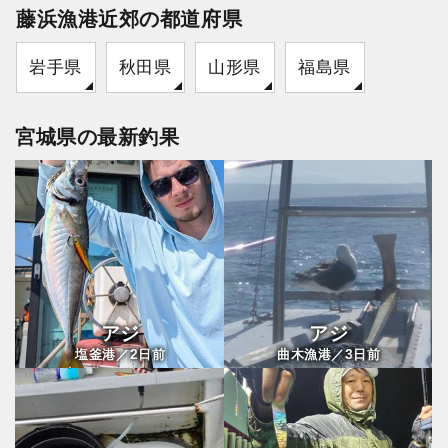
藤浜漁港近郊の都道府県
岩手県
秋田県
山形県
福島県
宮城県の最新釣果
アジ
アジ
2
3
塩釜港／
日前
曲木漁港／
日前