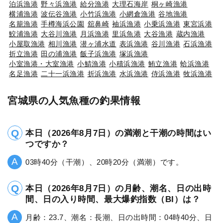
泊浜漁港
野々浜漁港
給分漁港
大理石海岸
桐ヶ崎漁港
横浦漁港
波伝谷漁港
小竹浜漁港
小網倉漁港
谷地漁港
名籠漁港
手樽海浜公園
舘鼻崎
袖浜漁港
小乗浜漁港
東宮浜港
鮫浦漁港
大谷川漁港
月浜漁港
里浜魚港
大谷漁港
蔵内漁港
小屋取漁港
相川漁港
潜ヶ浦水道
表浜漁港
谷川漁港
石浜漁港
折立漁港
田の浦漁港
飯子浜漁港
塚浜漁港
小室漁港・大室漁港
小鯖漁港
小積浜漁港
鮪立漁港
蛤浜漁港
名足漁港
二十一浜漁港
折浜漁港
水浜漁港
侍浜漁港
牧浜漁港
宮城県の人気魚種の釣果情報
本日（2026年8月7日）の満潮と干潮の時間はい
つですか？
03時40分（干潮）、20時20分（満潮）です。
本日（2026年8月7日）の月齢、潮名、日の出時
間、日の入り時間、最大爆釣指数（BI）は？
月齢：23.7、潮名：長潮、日の出時間：04時40分、日