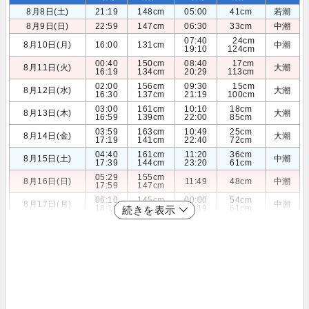
8月8日(土)
21:19
148cm
05:00
41cm
若潮
8月9日(日)
22:59
147cm
06:30
33cm
中潮
07:40
24cm
8月10日(月)
16:00
131cm
中潮
19:10
124cm
00:40
150cm
08:40
17cm
8月11日(火)
大潮
16:19
134cm
20:29
113cm
02:00
156cm
09:30
15cm
8月12日(水)
大潮
16:30
137cm
21:19
100cm
03:00
161cm
10:10
18cm
8月13日(木)
大潮
16:59
139cm
22:00
85cm
03:59
163cm
10:49
25cm
8月14日(金)
大潮
17:19
141cm
22:40
72cm
04:40
161cm
11:20
36cm
8月15日(土)
中潮
17:39
144cm
23:20
61cm
05:29
155cm
8月16日(日)
11:49
48cm
中潮
17:59
147cm
06:10
145cm
00:00
54cm
8月17日(月)
中潮
18:19
150cm
12:19
61cm
続きを表示