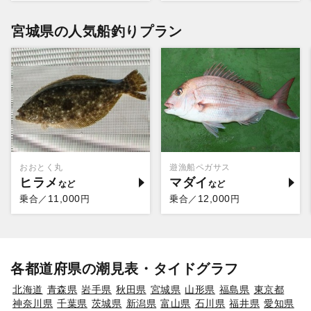
宮城県の人気船釣りプラン
おおとく丸
遊漁船ペガサス
ヒラメ
マダイ
11,000
12,000
乗合／
円
乗合／
円
各都道府県の潮見表・タイドグラフ
北海道
青森県
岩手県
秋田県
宮城県
山形県
福島県
東京都
神奈川県
千葉県
茨城県
新潟県
富山県
石川県
福井県
愛知県