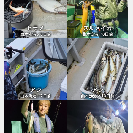
ヒラメ
スルメイカ
6
6
曲木漁港／
日前
曲木漁港／
日前
アジ
アジ
7
13
曲木漁港／
日前
曲木漁港／
日前