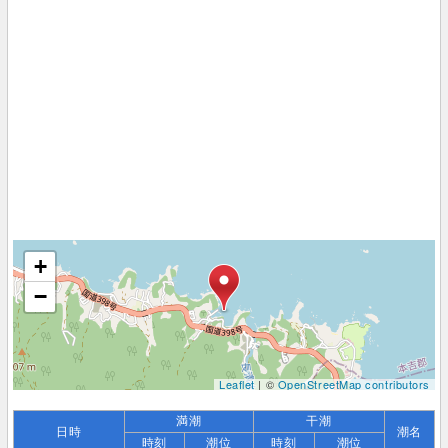
+
−
Leaflet
| ©
OpenStreetMap contributors
満潮
干潮
日時
潮名
時刻
潮位
時刻
潮位