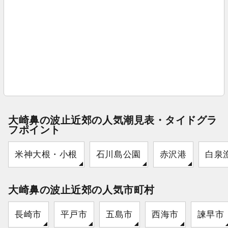
大崎鼻の波止近郊の人気潮見表・タイドグラ
フポイント
米神大根・小根
石川島公園
赤沢港
白泉
大崎鼻の波止近郊の人気市町村
長崎市
平戸市
五島市
西海市
諫早市