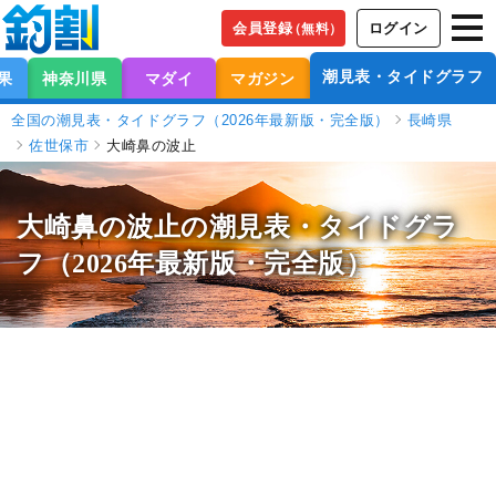
会員登録
ログイン
（無料）
潮見表・タイドグラフ
果
神奈川県
マダイ
マガジン
全国の潮見表・タイドグラフ（2026年最新版・完全版）
長崎県
佐世保市
大崎鼻の波止
大崎鼻の波止の潮見表
・タイドグラ
フ（2026年最新版・完全版）