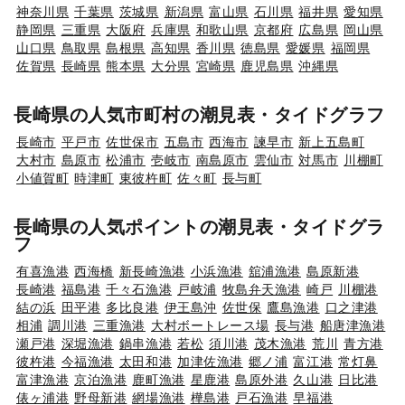
神奈川県
千葉県
茨城県
新潟県
富山県
石川県
福井県
愛知県
静岡県
三重県
大阪府
兵庫県
和歌山県
京都府
広島県
岡山県
山口県
鳥取県
島根県
高知県
香川県
徳島県
愛媛県
福岡県
佐賀県
長崎県
熊本県
大分県
宮崎県
鹿児島県
沖縄県
長崎県の人気市町村の潮見表・タイドグラフ
長崎市
平戸市
佐世保市
五島市
西海市
諫早市
新上五島町
大村市
島原市
松浦市
壱岐市
南島原市
雲仙市
対馬市
川棚町
小値賀町
時津町
東彼杵町
佐々町
長与町
長崎県の人気ポイントの潮見表・タイドグラ
フ
有喜漁港
西海橋
新長崎漁港
小浜漁港
舘浦漁港
島原新港
長崎港
福島港
千々石漁港
戸岐浦
牧島弁天漁港
崎戸
川棚港
結の浜
田平港
多比良港
伊王島沖
佐世保
鷹島漁港
口之津港
相浦
調川港
三重漁港
大村ボートレース場
長与港
船唐津漁港
瀬戸港
深堀漁港
鍋串漁港
若松
須川港
茂木漁港
荒川
青方港
彼杵港
今福漁港
太田和港
加津佐漁港
郷ノ浦
富江港
常灯鼻
富津漁港
京泊漁港
鹿町漁港
星鹿港
島原外港
久山港
日比港
俵ヶ浦港
野母新港
網場漁港
樺島港
戸石漁港
早福港