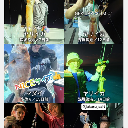
ヤリイカ
ヤリイカ
7
12
深堀漁港／
日前
深堀漁港／
日前
マダイ
ヤリイカ
13
14
小佐々／
日前
深堀漁港／
日前