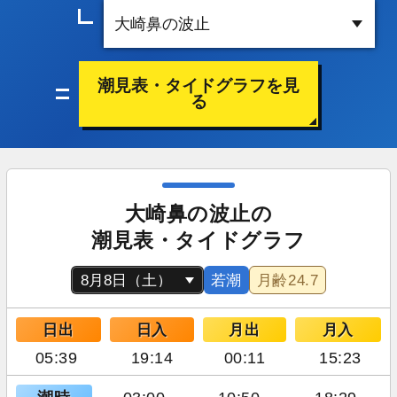
潮見表・タイドグラフを見
る
大崎鼻の波止の
潮見表・タイドグラフ
若潮
月齢
24.7
日出
日入
月出
月入
05:39
19:14
00:11
15:23