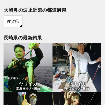
大崎鼻の波止近郊の都道府県
佐賀県
長崎県の最新釣果
ヤリイカ
ヤリイカ
4
7
深堀漁港／
日前
早福漁港／
日前