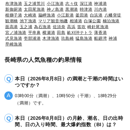
布津漁港
玉之浦荒川
小江漁港
志々伎
深江港
神浦港
新御厨港
太田尾漁港
神ノ島港
黒潮港
時津港
川内港
根獅子港
大崎港
脇岬漁港
小江新港
釜田港
白浜港
八幡突堤
観潮橋
池下漁港
マリア観音地磯
相浦港
白塚公園
楠泊漁港
面高港
玉之浦
為石漁港
佐須奈
高浜
笛吹
崎針尾漁港
宮ノ浦漁港
平串鼻
横瀬港
田島
畝刈沖テトラ
薄香港
式見漁港
壱部浦港
木津漁港
玖島崎
猛島漁港
船廻湾
神浦
早崎漁港
長崎県の人気魚種の釣果情報
本日（2026年8月8日）の満潮と干潮の時間はい
つですか？
03時00分（満潮）、10時50分（干潮）、18時29分
（満潮）です。
本日（2026年8月8日）の月齢、潮名、日の出時
間、日の入り時間、最大爆釣指数（BI）は？