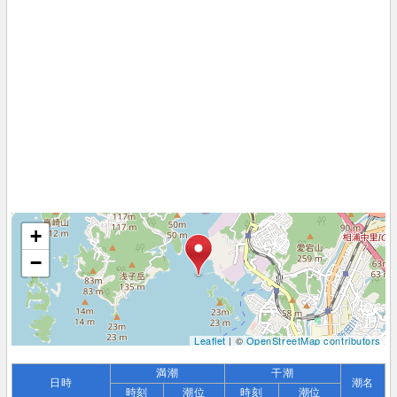
+
−
Leaflet
| ©
OpenStreetMap contributors
満潮
干潮
日時
潮名
時刻
潮位
時刻
潮位