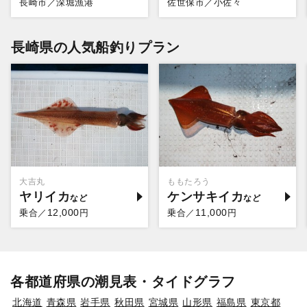
長崎市／深堀漁港
佐世保市／小佐々
長崎県の人気船釣りプラン
大吉丸
ももたろう
ヤリイカ
ケンサキイカ
12,000
11,000
乗合／
円
乗合／
円
各都道府県の潮見表・タイドグラフ
北海道
青森県
岩手県
秋田県
宮城県
山形県
福島県
東京都