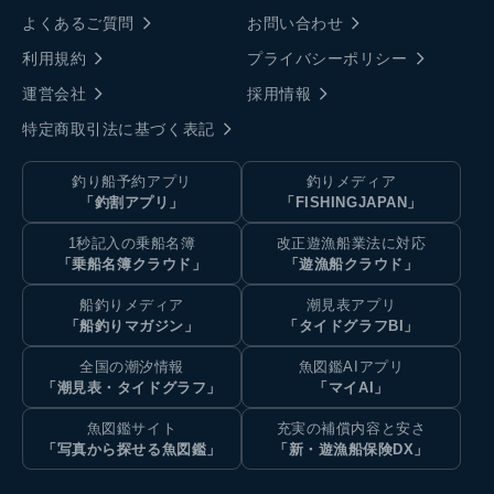
よくあるご質問
お問い合わせ
利用規約
プライバシーポリシー
運営会社
採用情報
特定商取引法に基づく表記
釣り船予約アプリ
釣りメディア
「釣割アプリ」
「FISHINGJAPAN」
1秒記入の乗船名簿
改正遊漁船業法に対応
「乗船名簿クラウド」
「遊漁船クラウド」
船釣りメディア
潮見表アプリ
「船釣りマガジン」
「タイドグラフBI」
全国の潮汐情報
魚図鑑AIアプリ
「潮見表・タイドグラフ」
「マイAI」
魚図鑑サイト
充実の補償内容と安さ
「写真から探せる魚図鑑」
「新・遊漁船保険DX」