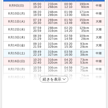
05:00
233cm
00:00
190cm
8月9日(日)
中潮
19:20
268cm
12:10
90cm
06:20
248cm
01:09
171cm
8月10日(月)
中潮
19:59
289cm
13:00
68cm
07:19
269cm
01:50
150cm
8月11日(火)
大潮
20:30
307cm
13:49
49cm
07:59
288cm
02:20
129cm
8月12日(水)
大潮
20:59
319cm
14:20
35cm
08:39
304cm
02:59
109cm
8月13日(木)
大潮
21:29
327cm
14:59
28cm
09:10
315cm
03:20
93cm
8月14日(金)
大潮
21:59
329cm
15:30
29cm
09:49
319cm
03:59
81cm
8月15日(土)
中潮
22:19
327cm
16:00
38cm
10:20
316cm
04:20
73cm
8月16日(日)
中潮
22:40
320cm
16:30
53cm
10:59
306cm
04:59
71cm
8月17日(月)
中潮
23:10
309cm
17:00
75cm
11:39
288cm
05:29
74cm
8月18日(火)
中潮
23:39
295cm
17:30
101cm
続きを表示