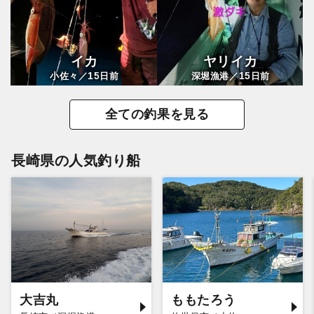
イカ
ヤリイカ
15
15
小佐々／
日前
深堀漁港／
日前
全ての釣果を見る
長崎県の人気釣り船
大吉丸
ももたろう