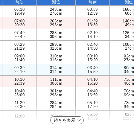
時刻
潮位
時刻
潮位
06:10
243cm
00:59
166c
19:49
276cm
12:59
68c
07:00
263cm
01:39
146c
20:20
293cm
13:39
49c
07:49
283cm
02:10
126c
20:49
306cm
14:19
34c
08:29
299cm
02:40
108c
21:19
313cm
14:50
27c
09:00
310cm
03:10
92cm
21:40
316cm
15:20
27cm
09:39
314cm
03:40
80cm
22:10
314cm
15:59
34cm
10:10
311cm
04:10
73cm
22:39
308cm
16:20
48cm
10:40
301cm
04:40
70cm
23:00
298cm
16:59
69cm
11:20
284cm
05:19
73cm
23:30
284cm
17:20
94cm
05:50
82c
12:00
262cm
17:59
122c
続きを表示