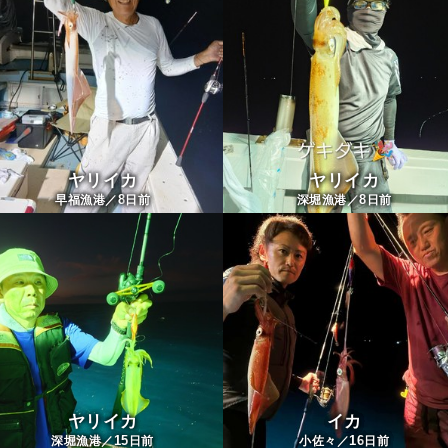
ヤリイカ
ヤリイカ
8
8
早福漁港／
日前
深堀漁港／
日前
ヤリイカ
イカ
15
16
深堀漁港／
日前
小佐々／
日前