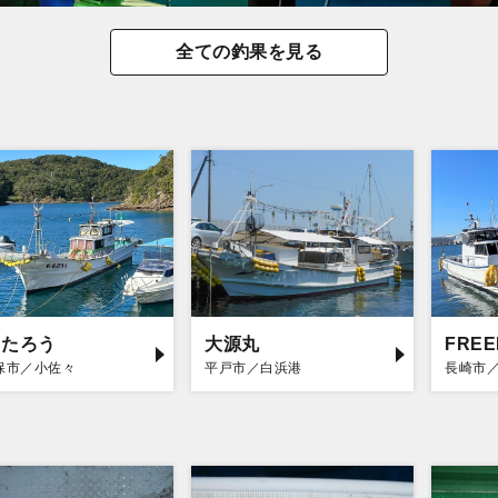
全ての釣果を見る
もたろう
大源丸
FRE
保市／小佐々
平戸市／白浜港
長崎市