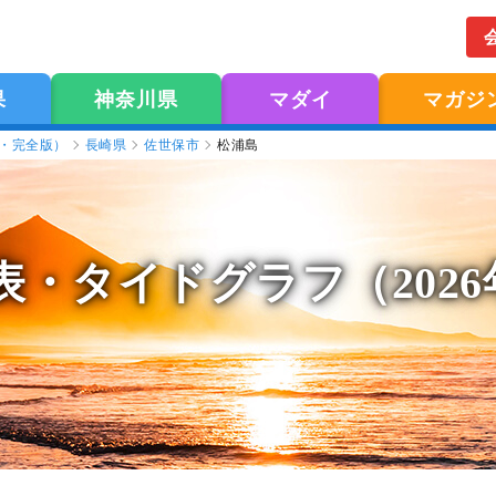
果
神奈川県
マダイ
マガジ
版・完全版）
長崎県
佐世保市
松浦島
表
・タイドグラフ（202