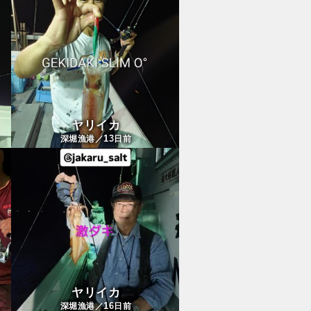
ヤリイカ
13
深堀漁港／
日前
ヤリイカ
16
深堀漁港／
日前