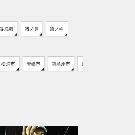
谷漁港
猪ノ鼻
鮪ノ岬
松浦市
壱岐市
南島原市
雲仙市
対馬市