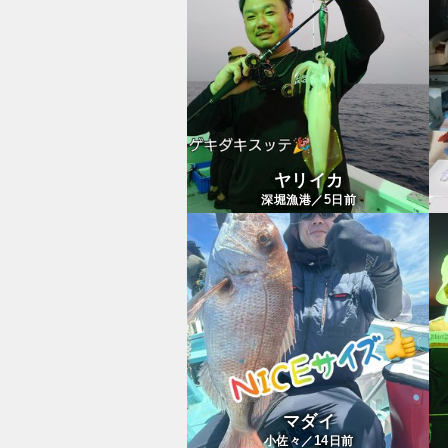
ヤリイカ
5
深堀漁港／
日前
マダイ
14
小佐々／
日前