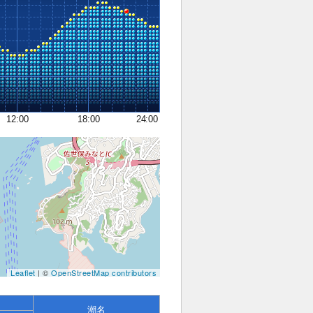
12:00
18:00
24:00
Leaflet
| ©
OpenStreetMap contributors
潮名