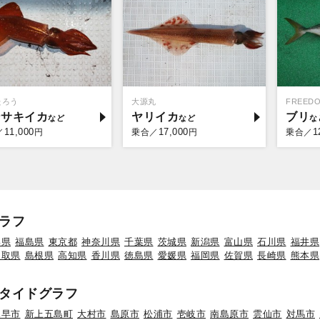
たろう
大源丸
FREED
ンサキイカ
ヤリイカ
ブリ
11,000
17,000
1
／
円
乗合／
円
乗合／
ラフ
形県
福島県
東京都
神奈川県
千葉県
茨城県
新潟県
富山県
石川県
福井県
鳥取県
島根県
高知県
香川県
徳島県
愛媛県
福岡県
佐賀県
長崎県
熊本県
タイドグラフ
諫早市
新上五島町
大村市
島原市
松浦市
壱岐市
南島原市
雲仙市
対馬市