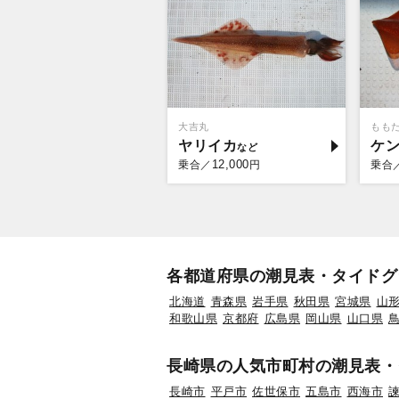
大吉丸
もも
ヤリイカ
ケ
12,000
乗合／
円
乗合
各都道府県の潮見表・タイドグ
北海道
青森県
岩手県
秋田県
宮城県
山
和歌山県
京都府
広島県
岡山県
山口県
長崎県の人気市町村の潮見表・
長崎市
平戸市
佐世保市
五島市
西海市