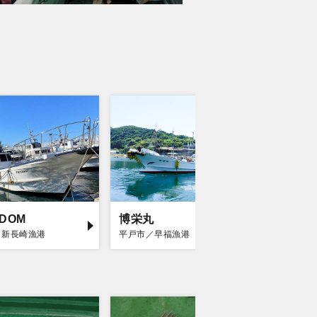
EDOM
博栄丸
海栄丸
／新長崎漁港
平戸市／早福漁港
平戸市／早