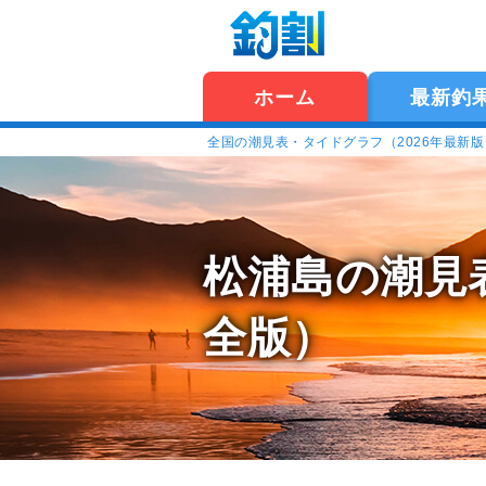
ホーム
最新釣
全国の潮見表・タイドグラフ（2026年最新
松浦島の潮見
全版）