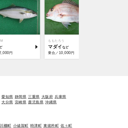
OM
ももたろう
マダイ
2,000
10,000
円
乗合／
円
愛知県
静岡県
三重県
大阪府
兵庫県
大分県
宮崎県
鹿児島県
沖縄県
川棚町
小値賀町
時津町
東彼杵町
佐々町