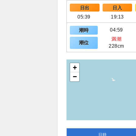
日出
日入
05:39
19:13
04:59
潮時
満潮
潮位
228cm
+
−
日時