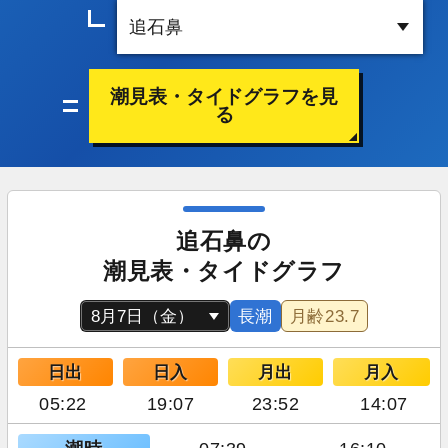
潮見表・タイドグラフを見
る
追石鼻の
潮見表・タイドグラフ
長潮
月齢
23.7
日出
日入
月出
月入
05:22
19:07
23:52
14:07