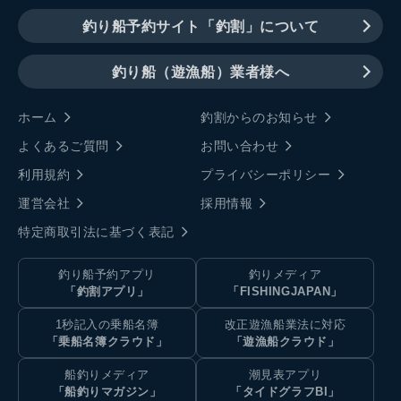
釣り船予約サイト「釣割」について
釣り船（遊漁船）業者様へ
ホーム
釣割からのお知らせ
よくあるご質問
お問い合わせ
利用規約
プライバシーポリシー
運営会社
採用情報
特定商取引法に基づく表記
釣り船予約アプリ
釣りメディア
「釣割アプリ」
「FISHINGJAPAN」
1秒記入の乗船名簿
改正遊漁船業法に対応
「乗船名簿クラウド」
「遊漁船クラウド」
船釣りメディア
潮見表アプリ
「船釣りマガジン」
「タイドグラフBI」