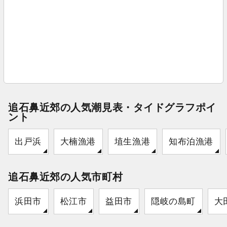
追石鼻近郊の人気潮見表・タイドグラフポイ
ント
出戸浜
大楠漁港
埴生漁港
知布泊漁港
追石鼻近郊の人気市町村
浜田市
松江市
益田市
隠岐の島町
大