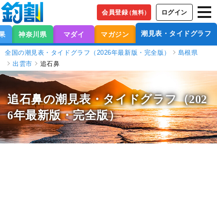
会員登録
ログイン
（無料）
潮見表・タイドグラフ
果
神奈川県
マダイ
マガジン
全国の潮見表・タイドグラフ（2026年最新版・完全版）
島根県
出雲市
追石鼻
追石鼻の潮見表
・タイドグラフ（202
6年最新版・完全版）