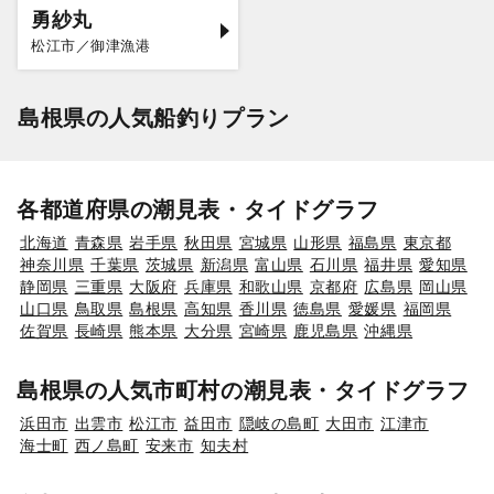
勇紗丸
松江市／御津漁港
島根県の人気船釣りプラン
各都道府県の潮見表・タイドグラフ
北海道
青森県
岩手県
秋田県
宮城県
山形県
福島県
東京都
神奈川県
千葉県
茨城県
新潟県
富山県
石川県
福井県
愛知県
静岡県
三重県
大阪府
兵庫県
和歌山県
京都府
広島県
岡山県
山口県
鳥取県
島根県
高知県
香川県
徳島県
愛媛県
福岡県
佐賀県
長崎県
熊本県
大分県
宮崎県
鹿児島県
沖縄県
島根県の人気市町村の潮見表・タイドグラフ
浜田市
出雲市
松江市
益田市
隠岐の島町
大田市
江津市
海士町
西ノ島町
安来市
知夫村