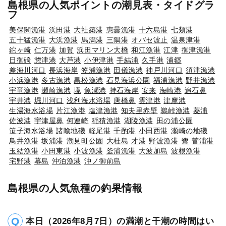
島根県の人気ポイントの潮見表・タイドグラ
フ
美保関漁港
浜田港
大社築港
惠曇漁港
十六島港
七類港
五十猛漁港
大浜漁港
馬潟港
三隅港
オバセ波止
温泉津港
鉈ヶ崎
仁万港
加賀
浜田マリン大橋
和江漁港
江津
御津漁港
日御碕
惣津港
大芦港
小伊津港
手結浦
久手港
浦郷
差海川河口
長浜海岸
笠浦漁港
田儀漁港
神戸川河口
須津漁港
小浜漁港
多古漁港
黒松漁港
石見海浜公園
福浦漁港
野井漁港
宇竜漁港
瀬崎漁港
境
魚瀬港
持石海岸
安来
海崎港
追石鼻
宇井港
堀川河口
浅利海水浴場
唐橋鼻
雲津港
津摩港
生湯海水浴場
片江漁港
塩津漁港
知夫里赤壁
鵜峠漁港
菱浦
佐波港
宇津屋鼻
何連崎
稲積漁港
湖陵漁港
田の浦公園
笹子海水浴場
諸喰地磯
軽尾港
千酌港
小田西港
瀬崎の地磯
鳥井漁港
坂浦港
潮見町公園
大桂島
才港
野波漁港
鷺
菅浦港
玉結漁港
小田東港
小波漁港
釜浦漁港
大波加島
波根漁港
宅野港
幕島
沖泊漁港
沖ノ御前島
島根県の人気魚種の釣果情報
本日（2026年8月7日）の満潮と干潮の時間はい