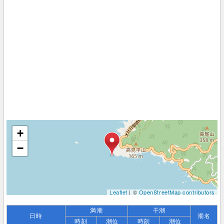
+
−
Leaflet
| ©
OpenStreetMap contributors
満潮
干潮
日時
潮名
時刻
潮位
時刻
潮位