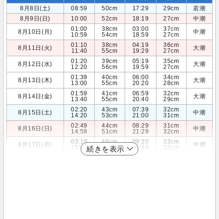
8月8日(土)
08:59
50cm
17:29
29cm
若潮
8月9日(日)
10:00
52cm
18:19
27cm
中潮
01:00
38cm
03:00
37cm
8月10日(月)
中潮
10:59
54cm
18:59
27cm
01:10
38cm
04:19
36cm
8月11日(火)
大潮
11:40
55cm
19:29
27cm
01:20
39cm
05:19
35cm
8月12日(水)
大潮
12:20
56cm
19:59
27cm
01:39
40cm
06:00
34cm
8月13日(木)
大潮
13:00
55cm
20:20
28cm
01:59
41cm
06:59
32cm
8月14日(金)
大潮
13:40
55cm
20:40
29cm
02:20
43cm
07:39
32cm
8月15日(土)
中潮
14:20
53cm
21:00
31cm
02:49
44cm
08:29
31cm
8月16日(日)
中潮
14:59
51cm
21:29
32cm
03:19
46cm
09:20
32cm
8月17日(月)
中潮
15:39
48cm
21:49
33cm
続きを表示