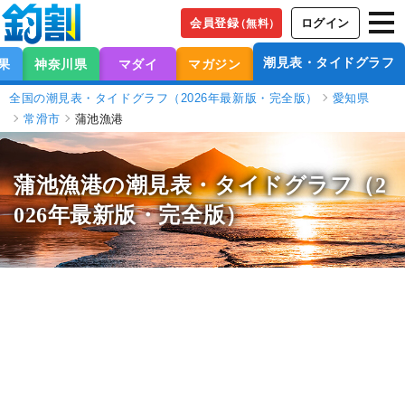
会員登録
ログイン
（無料）
潮見表・タイドグラフ
果
神奈川県
マダイ
マガジン
全国の潮見表・タイドグラフ（2026年最新版・完全版）
愛知県
常滑市
蒲池漁港
蒲池漁港の潮見表
・タイドグラフ（2
026年最新版・完全版）