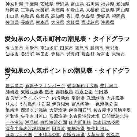
神奈川県
千葉県
茨城県
新潟県
富山県
石川県
福井県
愛知県
静岡県
三重県
大阪府
兵庫県
和歌山県
京都府
広島県
岡山県
山口県
鳥取県
島根県
高知県
香川県
徳島県
愛媛県
福岡県
佐賀県
長崎県
熊本県
大分県
宮崎県
鹿児島県
沖縄県
愛知県の人気市町村の潮見表・タイドグラフ
名古屋市
常滑市
南知多町
田原市
西尾市
碧南市
蒲郡市
知多市
美浜町
半田市
豊橋市
武豊町
飛島村
弥富市
東海市
愛知県の人気ポイントの潮見表・タイドグラ
フ
豊浜漁港
新舞子マリンパーク
碧南海釣り広場
豊川河口
師崎港
東幡豆漁港
豊橋
赤羽根港
稲永公園
半田港
吉良サンライズパーク
内海新港
常滑港
武豊緑地
大井漁港
りんくう前島釣り公園
伊良湖港
冨具崎港
一色海浜公園
亀崎港
西浦クジ漁港
大野漁港
伊良湖石門
名古屋港9号地南堤
河和港
矢作古川河口
形原漁港
名古屋港貯木場
日間賀島北港
一色漁港
潮見橋
白谷海浜公園
庄内新川橋
碧南緑地公園
渥美半島表浜堀切海岸
田原港
知柄漁港
矢作川河口
篠島つり天国
半田緑地公園
西幡豆漁港
大草海岸
佐久島