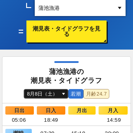
潮見表・タイドグラフを見
る
蒲池漁港の
潮見表・タイドグラフ
若潮
月齢
24.7
日出
日入
月出
月入
05:06
18:49
14:59