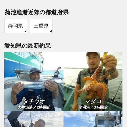
蒲池漁港近郊の都道府県
静岡県
三重県
愛知県の最新釣果
タチウオ
マダコ
2
3
大井漁港／
時間前
常滑港／
時間前