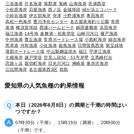
三谷漁港
片名漁港
蒲郡港
鬼崎
山海漁港
衣浦西堤
小松原海岸
苅屋漁港
西ノ浜
金城埠頭
緑が浜エコパーク
小鈴谷漁港
伊古部海岸
寺津
小野浦海岸
奥田海岸
高松一色海岸
豊川浄化センター
名古屋港海釣り公園
常滑
泉港
横須賀埠頭
西浦パームビーチ
鍋田避難港
浜田海岸
福江漁港
14号地
倉舞港・松島突堤
山崎川河口
榎戸漁港
中州漁港
豊丘漁港
常滑ボートレース場
小島町海岸
細谷海岸
馬草港
河和漁港
小佐漁港
姫島漁港
日間賀島西港
新宝緑地
蒲郡ボートレース場
中山製鋼温排水
福江
宇津江漁港
七根海岸
越戸突堤
空見ふ頭50・51号岸壁
立馬崎灯台
恋路ヶ浜
堀切町海岸
日光川河口
洲崎港
東赤沢海岸
江比間海岸
名古屋港西3区
前島
愛知県の人気魚種の釣果情報
本日（2026年8月8日）の満潮と干潮の時間はい
つですか？
07時39分（干潮）、15時19分（満潮）、20時00分
（干潮）です。