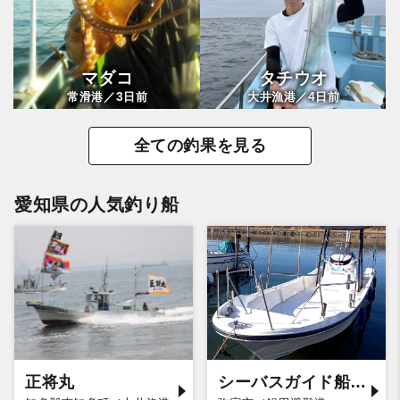
マダコ
タチウオ
3
4
常滑港／
日前
大井漁港／
日前
全ての釣果を見る
愛知県の人気釣り船
正将丸
シーバスガイド船エデン