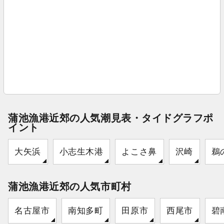
蒲池漁港近郊の人気潮見表・タイドグラフポ
イント
大矢浜
小志生木港
よこさ鼻
沢崎
鵜
蒲池漁港近郊の人気市町村
名古屋市
南知多町
田原市
西尾市
碧