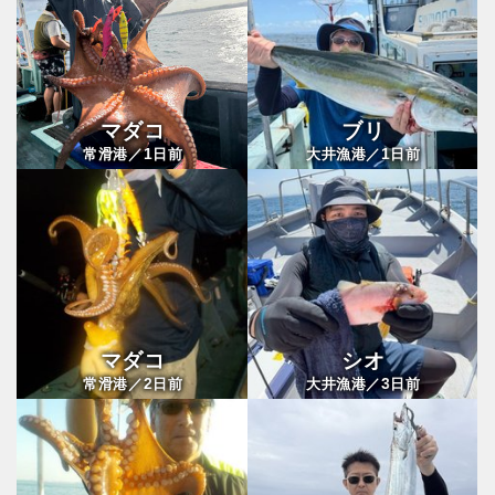
マダコ
ブリ
1
1
常滑港／
日前
大井漁港／
日前
マダコ
シオ
2
3
常滑港／
日前
大井漁港／
日前