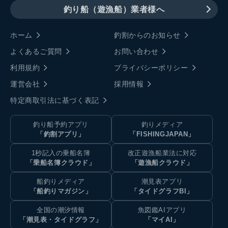
釣り船（遊漁船）業者様へ
ホーム
釣割からのお知らせ
よくあるご質問
お問い合わせ
利用規約
プライバシーポリシー
運営会社
採用情報
特定商取引法に基づく表記
釣り船予約アプリ
釣りメディア
「釣割アプリ」
「FISHINGJAPAN」
1秒記入の乗船名簿
改正遊漁船業法に対応
「乗船名簿クラウド」
「遊漁船クラウド」
船釣りメディア
潮見表アプリ
「船釣りマガジン」
「タイドグラフBI」
全国の潮汐情報
魚図鑑AIアプリ
「潮見表・タイドグラフ」
「マイAI」