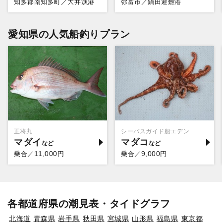
知多郡南知多町／大井漁港
弥富市／鍋田避難港
愛知県の人気船釣りプラン
正将丸
シーバスガイド船エデン
マダイ
マダコ
11,000
9,000
乗合／
円
乗合／
円
各都道府県の潮見表・タイドグラフ
北海道
青森県
岩手県
秋田県
宮城県
山形県
福島県
東京都