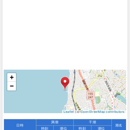
+
−
Leaflet
| ©
OpenStreetMap contributors
満潮
干潮
日時
潮名
時刻
潮位
時刻
潮位