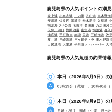
鹿児島県の人気ポイントの潮見
吹上浜
志布志港
川内港
谷山港
串木野漁
安房港
佐多岬
諸浦港
垂水新港
久慈港
鴨池海づり公園
名護港
名瀬港
万之瀬河
天降川河口
野間池港
山魚港
鴨池港
喜入
浦底港
手打海岸
赤碕
里港
三船漁港
汐
夏井港
戸崎漁港
与次郎テトラ
串木野新
田尻漁港
大里港
平川ヨットハーバー
大
鹿児島県の人気魚種の釣果情報
本日（2026年8月9日）
03時29分（満潮）、10時40分
本日（2026年8月9日
月齢：25.7、潮名：中潮、日の出