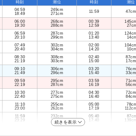
時刻
潮位
時刻
潮位
04:59
249cm
11:59
47cm
18:49
271cm
06:00
268cm
00:39
145c
19:30
288cm
12:59
27c
06:59
287cm
01:20
124c
20:10
299cm
13:40
14c
07:49
302cm
02:00
104c
20:40
304cm
14:20
10c
08:30
308cm
02:40
87cm
21:19
303cm
15:00
17cm
09:10
306cm
03:20
76cm
21:49
296cm
15:40
33cm
09:59
295cm
03:59
71cm
22:19
287cm
16:19
56cm
10:30
277cm
04:30
72cm
22:40
275cm
16:40
84cm
11:10
255cm
05:00
78c
23:00
262cm
17:19
112c
11:59
232cm
05:40
87c
23:29
249cm
17:40
139c
続きを表示