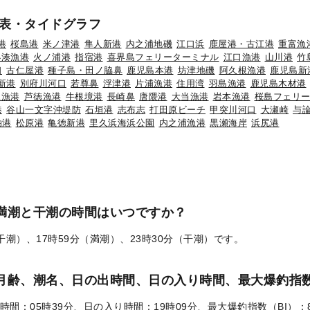
表・タイドグラフ
港
桜島港
米ノ津港
隼人新港
内之浦地磯
江口浜
鹿屋港・古江港
重富漁
小湊漁港
火ノ浦港
指宿港
喜界島フェリーターミナル
江口漁港
山川港
竹
口
古仁屋港
種子島・田ノ脇鼻
鹿児島本港
坊津地磯
阿久根漁港
鹿児島新
新港
別府川河口
若尊鼻
浮津港
片浦漁港
住用湾
羽島漁港
鹿児島木材港
見漁港
芦徳漁港
牛根境港
長崎鼻
唐隈港
大当漁港
岩本漁港
桜島フェリ
港
谷山一文字沖堤防
石垣港
志布志
打田原ビーチ
甲突川河口
大瀬崎
与
泊港
松原港
亀徳新港
里久浜海浜公園
内之浦漁港
黒瀬海岸
浜尻港
の満潮と干潮の時間はいつですか？
（干潮）、17時59分（満潮）、23時30分（干潮）です。
）の月齢、潮名、日の出時間、日の入り時間、最大爆釣指数
時間：05時39分、日の入り時間：19時09分、最大爆釣指数（BI）：