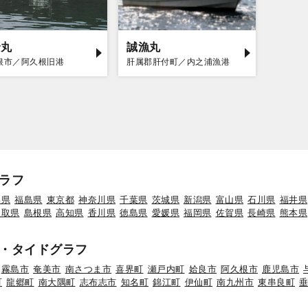
野丸
誠漁丸
根市／阿久根旧港
肝属郡肝付町／内之浦漁港
ラフ
形県
福島県
東京都
神奈川県
千葉県
茨城県
新潟県
富山県
石川県
福井県
鳥取県
島根県
高知県
香川県
徳島県
愛媛県
福岡県
佐賀県
長崎県
熊本県
・タイドグラフ
霧島市
奄美市
南さつま市
喜界町
瀬戸内町
姶良市
阿久根市
鹿児島市
町
龍郷町
南大隅町
志布志市
知名町
錦江町
伊仙町
南九州市
東串良町