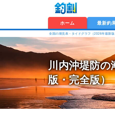
ホーム
最新釣
全国の潮見表・タイドグラフ（2026年最新
川内沖堤防の
版・完全版）