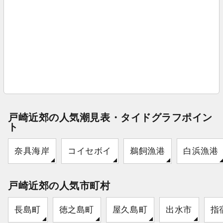
戸崎近郊の人気潮見表・タイドグラフポイン
ト
奈具海岸
コイセボイ
鵜飼漁港
白浜漁港
戸崎近郊の人気市町村
長島町
徳之島町
屋久島町
出水市
指