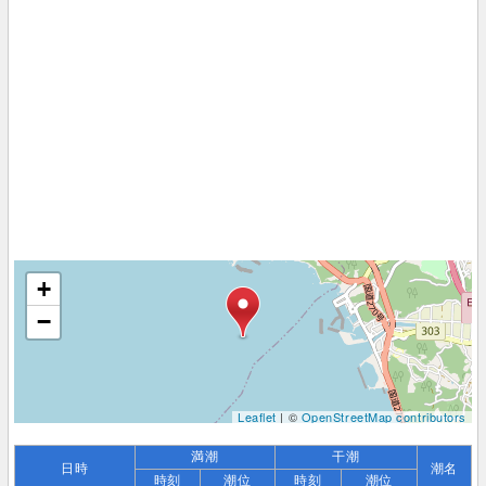
+
−
Leaflet
| ©
OpenStreetMap contributors
満潮
干潮
日時
潮名
時刻
潮位
時刻
潮位