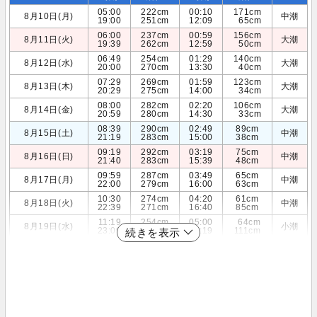
05:00
222cm
00:10
171cm
8月10日(月)
中潮
19:00
251cm
12:09
65cm
06:00
237cm
00:59
156cm
8月11日(火)
大潮
19:39
262cm
12:59
50cm
06:49
254cm
01:29
140cm
8月12日(水)
大潮
20:00
270cm
13:30
40cm
07:29
269cm
01:59
123cm
8月13日(木)
大潮
20:29
275cm
14:00
34cm
08:00
282cm
02:20
106cm
8月14日(金)
大潮
20:59
280cm
14:30
33cm
08:39
290cm
02:49
89cm
8月15日(土)
中潮
21:19
283cm
15:00
38cm
09:19
292cm
03:19
75cm
8月16日(日)
中潮
21:40
283cm
15:39
48cm
09:59
287cm
03:49
65cm
8月17日(月)
中潮
22:00
279cm
16:00
63cm
10:30
274cm
04:20
61cm
8月18日(火)
中潮
22:39
271cm
16:40
85cm
11:19
254cm
05:00
64cm
8月19日(水)
小潮
23:09
259cm
17:19
111cm
続きを表示