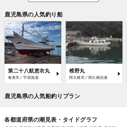
鹿児島県の人気釣り船
第二十八航恵衣丸
椎野丸
奄美市／宇宿漁港
阿久根市／阿久根旧港
鹿児島県の人気船釣りプラン
各都道府県の潮見表・タイドグラフ