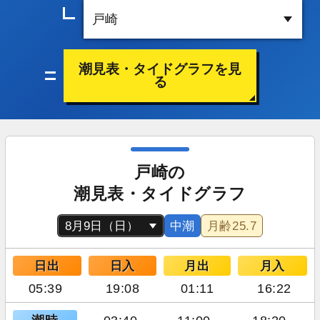
潮見表・タイドグラフを見
る
戸崎の
潮見表・タイドグラフ
中潮
月齢
25.7
日出
日入
月出
月入
05:39
19:08
01:11
16:22