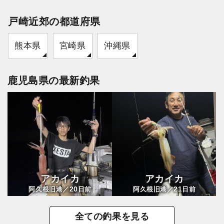
戸崎近郊の都道府県
熊本県
宮崎県
沖縄県
鹿児島県の最新釣果
アカイカ
アカイカ
20
21
阿久根旧港／
日前
阿久根旧港／
日前
全ての釣果を見る