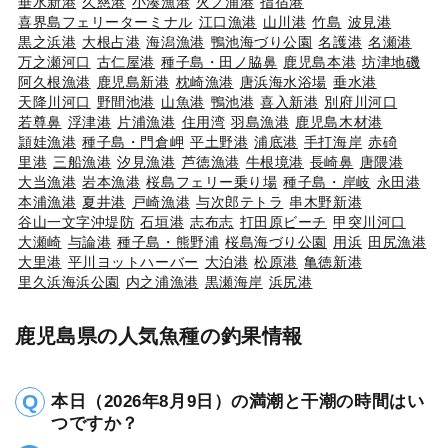
垂水新港
久慈港
小湊漁港
火ノ浦港
指宿港
喜界島フェリーターミナル
江口漁港
山川港
竹島
波見港
黒之浜港
大根占港
海潟漁港
鴨池海づり公園
名護港
名瀬港
万之瀬河口
古仁屋港
種子島・田ノ脇鼻
鹿児島本港
坊津地磯
阿久根漁港
鹿児島新港
枕崎漁港
唐浜海水浴場
垂水港
天降川河口
野間池港
山魚港
鴨池港
喜入新港
別府川河口
若尊鼻
浮津港
片浦漁港
住用湾
羽島漁港
鹿児島木材港
頴娃漁港
種子島・門倉岬
平土野港
浦底港
手打海岸
赤碕
里港
三船漁港
汐見漁港
芦徳漁港
牛根境港
長崎鼻
唐隈港
大当漁港
岩本漁港
桜島フェリー乗り場
種子島・岸岐
永田港
本浦漁港
夏井港
戸崎漁港
与次郎テトラ
串木野新港
谷山一文字沖堤防
石垣港
志布志
打田原ビーチ
甲突川河口
大瀬崎
与論港
種子島・熊野浦
桜島海づり公園
用浜
田尻漁港
大里港
平川ヨットハーバー
大泊港
松原港
亀徳新港
里久浜海浜公園
内之浦漁港
黒瀬海岸
浜尻港
鹿児島県の人気魚種の釣果情報
本日（2026年8月9日）の満潮と干潮の時間はい
つですか？