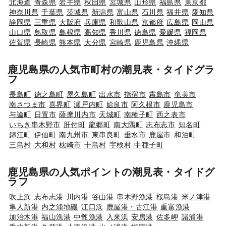
北海道
青森県
岩手県
秋田県
宮城県
山形県
福島県
東京都
神奈川県
千葉県
茨城県
新潟県
富山県
石川県
福井県
愛知県
静岡県
三重県
大阪府
兵庫県
和歌山県
京都府
広島県
岡山県
山口県
鳥取県
島根県
高知県
香川県
徳島県
愛媛県
福岡県
佐賀県
長崎県
熊本県
大分県
宮崎県
鹿児島県
沖縄県
鹿児島県の人気市町村の潮見表・タイドグラ
フ
長島町
徳之島町
屋久島町
出水市
指宿市
霧島市
奄美市
南さつま市
喜界町
瀬戸内町
姶良市
阿久根市
鹿児島市
与論町
日置市
薩摩川内市
天城町
南種子町
西之表市
いちき串木野市
肝付町
龍郷町
南大隅町
志布志市
知名町
錦江町
伊仙町
南九州市
東串良町
垂水市
鹿屋市
和泊町
三島村
大和村
枕崎市
十島村
宇検村
中種子町
鹿児島県の人気ポイントの潮見表・タイドグ
ラフ
吹上浜
志布志港
川内港
谷山港
串木野漁港
桜島港
米ノ津港
隼人新港
内之浦地磯
江口浜
鹿屋港・古江港
重富漁港
加治木港
福山漁港
中甑漁港
入来浜
安房港
佐多岬
諸浦港