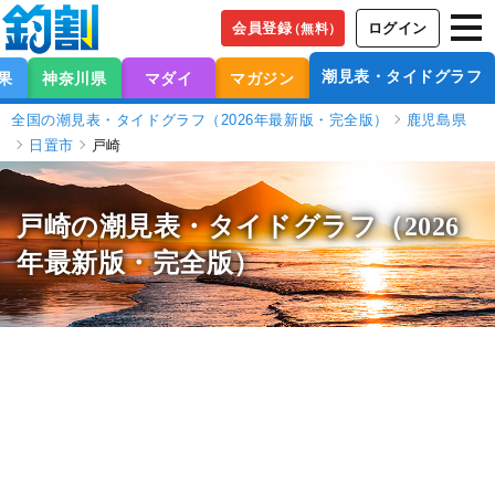
会員登録
ログイン
（無料）
潮見表・タイドグラフ
果
神奈川県
マダイ
マガジン
全国の潮見表・タイドグラフ（2026年最新版・完全版）
鹿児島県
日置市
戸崎
戸崎の潮見表
・タイドグラフ（2026
年最新版・完全版）