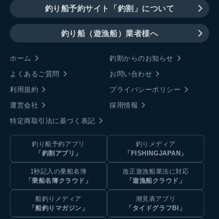
釣り船予約サイト「釣割」について
釣り船（遊漁船）業者様へ
ホーム
釣割からのお知らせ
よくあるご質問
お問い合わせ
利用規約
プライバシーポリシー
運営会社
採用情報
特定商取引法に基づく表記
釣り船予約アプリ
釣りメディア
「釣割アプリ」
「FISHINGJAPAN」
1秒記入の乗船名簿
改正遊漁船業法に対応
「乗船名簿クラウド」
「遊漁船クラウド」
船釣りメディア
潮見表アプリ
「船釣りマガジン」
「タイドグラフBI」