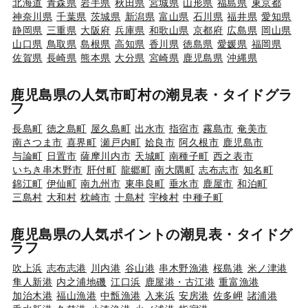
北海道
青森県
岩手県
秋田県
宮城県
山形県
福島県
東京都
神奈川県
千葉県
茨城県
新潟県
富山県
石川県
福井県
愛知県
静岡県
三重県
大阪府
兵庫県
和歌山県
京都府
広島県
岡山県
山口県
鳥取県
島根県
高知県
香川県
徳島県
愛媛県
福岡県
佐賀県
長崎県
熊本県
大分県
宮崎県
鹿児島県
沖縄県
鹿児島県の人気市町村の潮見表・タイドグラ
フ
長島町
徳之島町
屋久島町
出水市
指宿市
霧島市
奄美市
南さつま市
喜界町
瀬戸内町
姶良市
阿久根市
鹿児島市
与論町
日置市
薩摩川内市
天城町
南種子町
西之表市
いちき串木野市
肝付町
龍郷町
南大隅町
志布志市
知名町
錦江町
伊仙町
南九州市
東串良町
垂水市
鹿屋市
和泊町
三島村
大和村
枕崎市
十島村
宇検村
中種子町
鹿児島県の人気ポイントの潮見表・タイドグ
ラフ
吹上浜
志布志港
川内港
谷山港
串木野漁港
桜島港
米ノ津港
隼人新港
内之浦地磯
江口浜
鹿屋港・古江港
重富漁港
加治木港
福山漁港
中甑漁港
入来浜
安房港
佐多岬
諸浦港