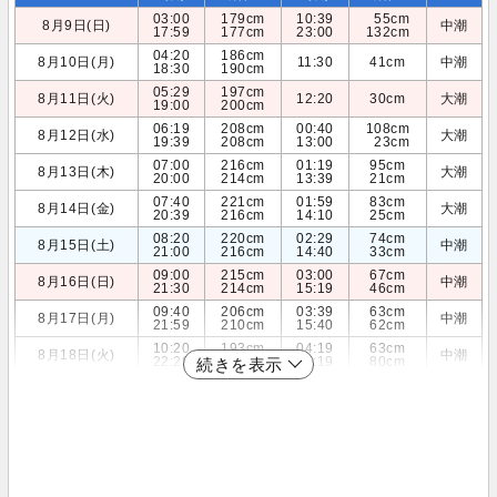
03:00
179cm
10:39
55cm
8月9日(日)
中潮
17:59
177cm
23:00
132cm
04:20
186cm
8月10日(月)
11:30
41cm
中潮
18:30
190cm
05:29
197cm
8月11日(火)
12:20
30cm
大潮
19:00
200cm
06:19
208cm
00:40
108cm
8月12日(水)
大潮
19:39
208cm
13:00
23cm
07:00
216cm
01:19
95cm
8月13日(木)
大潮
20:00
214cm
13:39
21cm
07:40
221cm
01:59
83cm
8月14日(金)
大潮
20:39
216cm
14:10
25cm
08:20
220cm
02:29
74cm
8月15日(土)
中潮
21:00
216cm
14:40
33cm
09:00
215cm
03:00
67cm
8月16日(日)
中潮
21:30
214cm
15:19
46cm
09:40
206cm
03:39
63cm
8月17日(月)
中潮
21:59
210cm
15:40
62cm
10:20
193cm
04:19
63cm
8月18日(火)
中潮
22:29
204cm
16:19
80cm
続きを表示