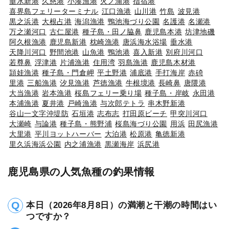
垂水新港
久慈港
小湊漁港
火ノ浦港
指宿港
喜界島フェリーターミナル
江口漁港
山川港
竹島
波見港
黒之浜港
大根占港
海潟漁港
鴨池海づり公園
名護港
名瀬港
万之瀬河口
古仁屋港
種子島・田ノ脇鼻
鹿児島本港
坊津地磯
阿久根漁港
鹿児島新港
枕崎漁港
唐浜海水浴場
垂水港
天降川河口
野間池港
山魚港
鴨池港
喜入新港
別府川河口
若尊鼻
浮津港
片浦漁港
住用湾
羽島漁港
鹿児島木材港
頴娃漁港
種子島・門倉岬
平土野港
浦底港
手打海岸
赤碕
里港
三船漁港
汐見漁港
芦徳漁港
牛根境港
長崎鼻
唐隈港
大当漁港
岩本漁港
桜島フェリー乗り場
種子島・岸岐
永田港
本浦漁港
夏井港
戸崎漁港
与次郎テトラ
串木野新港
谷山一文字沖堤防
石垣港
志布志
打田原ビーチ
甲突川河口
大瀬崎
与論港
種子島・熊野浦
桜島海づり公園
用浜
田尻漁港
大里港
平川ヨットハーバー
大泊港
松原港
亀徳新港
里久浜海浜公園
内之浦漁港
黒瀬海岸
浜尻港
鹿児島県の人気魚種の釣果情報
本日（2026年8月8日）の満潮と干潮の時間はい
つですか？