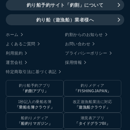
釣り船予約サイト「釣割」について
釣り船（遊漁船）業者様へ
ホーム
釣割からのお知らせ
よくあるご質問
お問い合わせ
利用規約
プライバシーポリシー
運営会社
採用情報
特定商取引法に基づく表記
釣り船予約アプリ
釣りメディア
「釣割アプリ」
「FISHINGJAPAN」
1秒記入の乗船名簿
改正遊漁船業法に対応
「乗船名簿クラウド」
「遊漁船クラウド」
船釣りメディア
潮見表アプリ
「船釣りマガジン」
「タイドグラフBI」