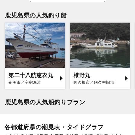
鹿児島県の人気釣り船
第二十八航恵衣丸
椎野丸
奄美市／宇宿漁港
阿久根市／阿久根旧港
鹿児島県の人気船釣りプラン
各都道府県の潮見表・タイドグラフ