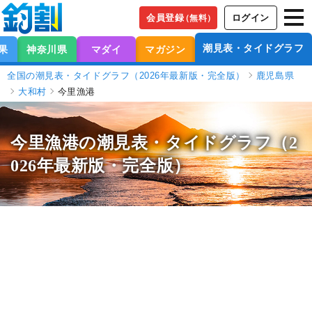
会員登録
ログイン
（無料）
潮見表・タイドグラフ
果
神奈川県
マダイ
マガジン
全国の潮見表・タイドグラフ（2026年最新版・完全版）
鹿児島県
大和村
今里漁港
今里漁港の潮見表
・タイドグラフ（2
026年最新版・完全版）