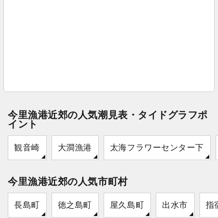
今里漁港近郊の人気潮見表・タイドグラフポ
イント
観音崎
大澗漁港
太海フラワーセンター下
今里漁港近郊の人気市町村
長島町
徳之島町
屋久島町
出水市
指