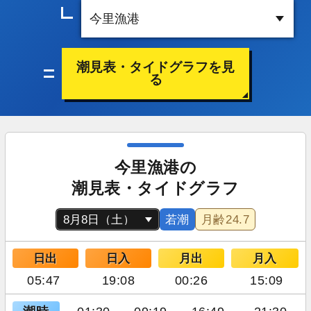
潮見表・タイドグラフを見
る
今里漁港の
潮見表・タイドグラフ
若潮
月齢
24.7
日出
日入
月出
月入
05:47
19:08
00:26
15:09