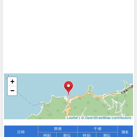
+
−
Leaflet
| ©
OpenStreetMap contributors
満潮
干潮
日時
潮名
時刻
潮位
時刻
潮位