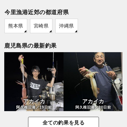
今里漁港近郊の都道府県
熊本県
宮崎県
沖縄県
鹿児島県の最新釣果
アカイカ
アカイカ
19
20
阿久根旧港／
日前
阿久根旧港／
日前
全ての釣果を見る