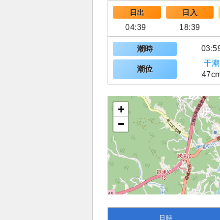
日出
日入
04:39
18:39
03:5
潮時
干潮
潮位
47c
+
−
日時