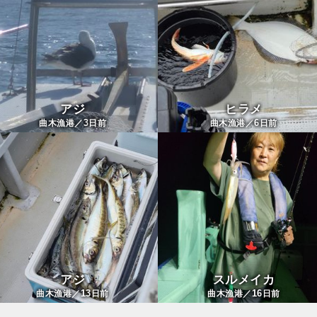
アジ
ヒラメ
3
6
曲木漁港／
日前
曲木漁港／
日前
アジ
スルメイカ
13
16
曲木漁港／
日前
曲木漁港／
日前