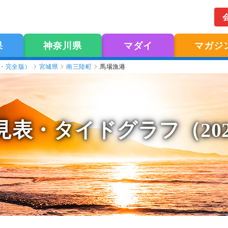
果
神奈川県
マダイ
マガジ
版・完全版）
宮城県
南三陸町
馬場漁港
見表
・タイドグラフ（20