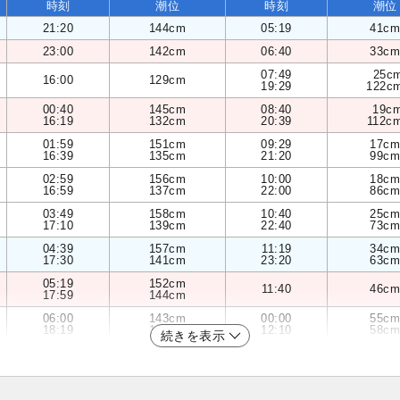
時刻
潮位
時刻
潮位
21:20
144cm
05:19
41cm
23:00
142cm
06:40
33cm
07:49
25c
16:00
129cm
19:29
122c
00:40
145cm
08:40
19c
16:19
132cm
20:39
112c
01:59
151cm
09:29
17cm
16:39
135cm
21:20
99cm
02:59
156cm
10:00
18cm
16:59
137cm
22:00
86cm
03:49
158cm
10:40
25cm
17:10
139cm
22:40
73cm
04:39
157cm
11:19
34cm
17:30
141cm
23:20
63cm
05:19
152cm
11:40
46cm
17:59
144cm
06:00
143cm
00:00
55cm
18:19
146cm
12:10
58cm
続きを表示