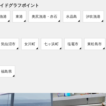
イドグラフポイント
漁港
東港
奥尻漁港・赤石
水晶島
汐吹漁港
気仙沼市
女川町
七ヶ浜町
塩竈市
東松島市
福島県