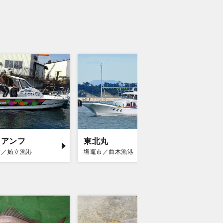
イアンフ
東北丸
Ocean 
市／鮪立漁港
塩竈市／曲木漁港
気仙沼市／