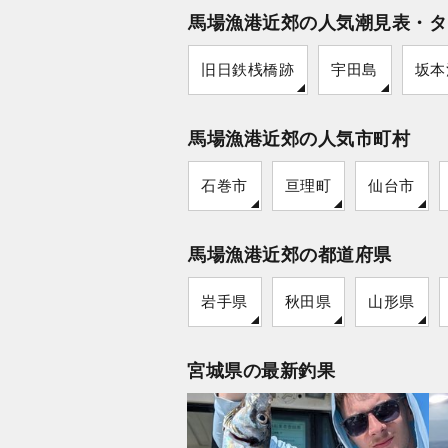
馬場漁港近郊の人気潮見表・タ
旧日鉄桟橋跡
宇田島
坂本
馬場漁港近郊の人気市町村
石巻市
亘理町
仙台市
馬場漁港近郊の都道府県
岩手県
秋田県
山形県
宮城県の最新釣果