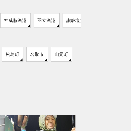
神威脇漁港
羽立漁港
讃岐塩業の波止
松島町
名取市
山元町