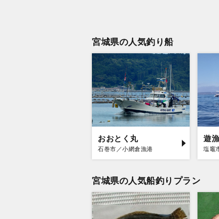
宮城県の人気釣り船
おおとく丸
遊
石巻市／小網倉漁港
塩竈
宮城県の人気船釣りプラン