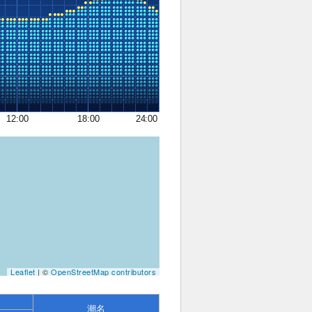
12:00
18:00
24:00
Leaflet
| ©
OpenStreetMap contributors
潮名