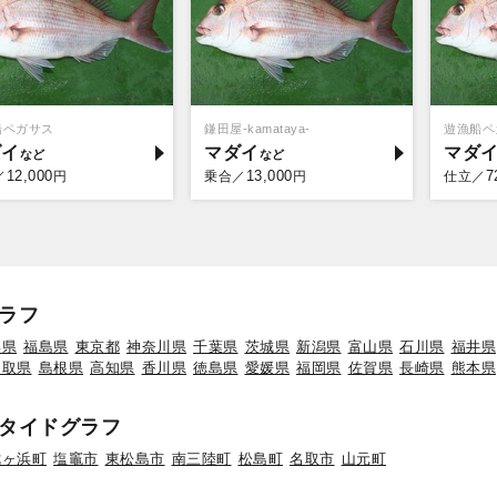
船ペガサス
鎌田屋-kamataya-
遊漁船ペ
ダイ
マダイ
マダ
12,000
13,000
7
／
円
乗合／
円
仕立／
ラフ
形県
福島県
東京都
神奈川県
千葉県
茨城県
新潟県
富山県
石川県
福井県
鳥取県
島根県
高知県
香川県
徳島県
愛媛県
福岡県
佐賀県
長崎県
熊本県
タイドグラフ
七ヶ浜町
塩竈市
東松島市
南三陸町
松島町
名取市
山元町