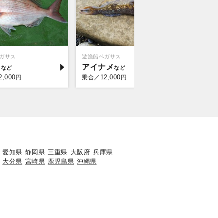
ガサス
遊漁船ペガサス
トライアン
イ
アイナメ
アイナ
2,000
12,000
10,
円
乗合／
円
乗合／
愛知県
静岡県
三重県
大阪府
兵庫県
大分県
宮崎県
鹿児島県
沖縄県