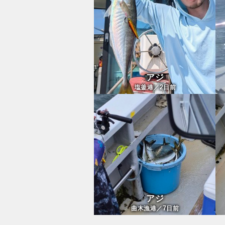
アジ
2
塩釜港／
日前
アジ
7
曲木漁港／
日前