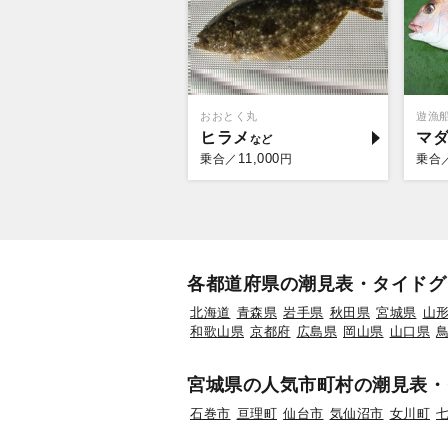
おおとく丸
遊漁
ヒラメ
マ
11,000
乗合／
円
乗合
各都道府県の潮見表・タイドグ
北海道
青森県
岩手県
秋田県
宮城県
山
和歌山県
京都府
広島県
岡山県
山口県
宮城県の人気市町村の潮見表・
石巻市
亘理町
仙台市
気仙沼市
女川町