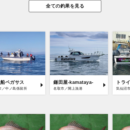
全ての釣果を見る
漁船ペガサス
鎌田屋-kamataya-
トラ
市／中ノ島係留所
名取市／閖上漁港
気仙沼