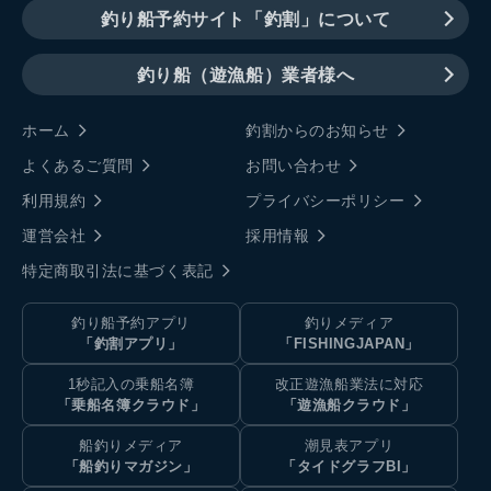
釣り船予約サイト「釣割」について
釣り船（遊漁船）業者様へ
ホーム
釣割からのお知らせ
よくあるご質問
お問い合わせ
利用規約
プライバシーポリシー
運営会社
採用情報
特定商取引法に基づく表記
釣り船予約アプリ
釣りメディア
「釣割アプリ」
「FISHINGJAPAN」
1秒記入の乗船名簿
改正遊漁船業法に対応
「乗船名簿クラウド」
「遊漁船クラウド」
船釣りメディア
潮見表アプリ
「船釣りマガジン」
「タイドグラフBI」