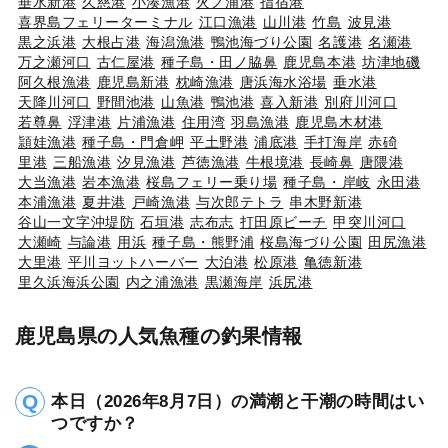
垂水新港
久慈港
小湊漁港
火ノ浦港
指宿港
喜界島フェリーターミナル
江口漁港
山川港
竹島
波見港
黒之浜港
大根占港
海潟漁港
鴨池海づり公園
名護港
名瀬港
万之瀬河口
古仁屋港
種子島・田ノ脇鼻
鹿児島本港
坊津地磯
阿久根漁港
鹿児島新港
枕崎漁港
唐浜海水浴場
垂水港
天降川河口
野間池港
山魚港
鴨池港
喜入新港
別府川河口
若尊鼻
浮津港
片浦漁港
住用湾
羽島漁港
鹿児島木材港
頴娃漁港
種子島・門倉岬
平土野港
浦底港
手打海岸
赤碕
里港
三船漁港
汐見漁港
芦徳漁港
牛根境港
長崎鼻
唐隈港
大当漁港
岩本漁港
桜島フェリー乗り場
種子島・岸岐
永田港
本浦漁港
夏井港
戸崎漁港
与次郎テトラ
串木野新港
谷山一文字沖堤防
石垣港
志布志
打田原ビーチ
甲突川河口
大瀬崎
与論港
用浜
種子島・熊野浦
桜島海づり公園
田尻漁港
大里港
平川ヨットハーバー
大泊港
松原港
亀徳新港
里久浜海浜公園
内之浦漁港
黒瀬海岸
浜尻港
鹿児島県の人気魚種の釣果情報
本日（2026年8月7日）の満潮と干潮の時間はい
つですか？