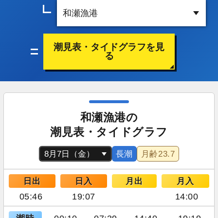
潮見表・タイドグラフを見
る
和瀬漁港の
潮見表・タイドグラフ
長潮
月齢
23.7
日出
日入
月出
月入
05:46
19:07
14:00