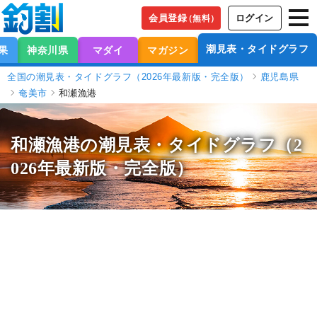
会員登録
ログイン
（無料）
潮見表・タイドグラフ
果
神奈川県
マダイ
マガジン
全国の潮見表・タイドグラフ（2026年最新版・完全版）
鹿児島県
奄美市
和瀬漁港
和瀬漁港の潮見表
・タイドグラフ（2
026年最新版・完全版）