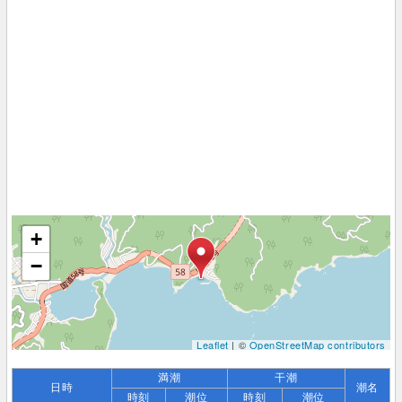
+
−
Leaflet
| ©
OpenStreetMap contributors
満潮
干潮
日時
潮名
時刻
潮位
時刻
潮位