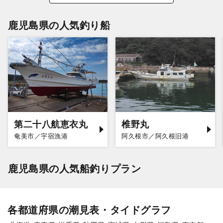
鹿児島県の人気釣り船
第二十八航恵衣丸
椎野丸
奄美市／宇宿漁港
阿久根市／阿久根旧港
鹿児島県の人気船釣りプラン
各都道府県の潮見表・タイドグラフ