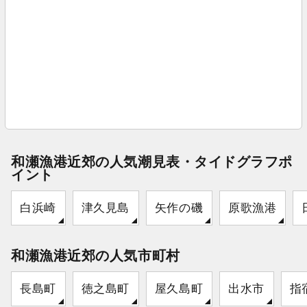
和瀬漁港近郊の人気潮見表・タイドグラフポ
イント
白浜崎
津久見島
矢作の磯
原歌漁港
和瀬漁港近郊の人気市町村
長島町
徳之島町
屋久島町
出水市
指