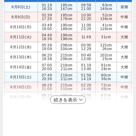
01:19
185cm
08:59
63cm
8月8日(土)
若潮
16:20
167cm
21:00
140cm
02:39
185cm
10:00
52cm
8月9日(日)
中潮
17:20
178cm
22:20
136cm
03:49
190cm
11:00
41cm
8月10日(月)
中潮
18:00
189cm
23:20
126cm
04:49
199cm
8月11日(火)
11:49
31cm
大潮
18:39
198cm
05:39
208cm
00:00
115cm
8月12日(水)
大潮
19:09
204cm
12:29
26cm
06:20
215cm
00:40
102cm
8月13日(木)
大潮
19:39
208cm
13:00
25cm
07:00
219cm
01:19
91cm
8月14日(金)
大潮
20:00
211cm
13:40
28cm
07:49
219cm
01:59
80cm
8月15日(土)
中潮
20:39
211cm
14:19
36cm
08:29
215cm
02:29
72cm
8月16日(日)
中潮
21:00
210cm
14:49
49cm
09:10
206cm
03:00
67cm
8月17日(月)
中潮
21:30
207cm
15:19
64cm
続きを表示