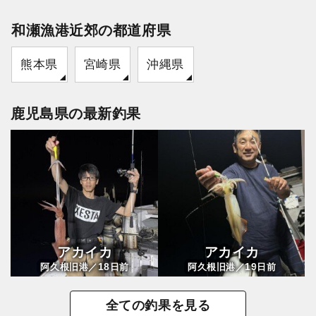
和瀬漁港近郊の都道府県
熊本県
宮崎県
沖縄県
鹿児島県の最新釣果
アカイカ
アカイカ
18
19
阿久根旧港／
日前
阿久根旧港／
日前
全ての釣果を見る