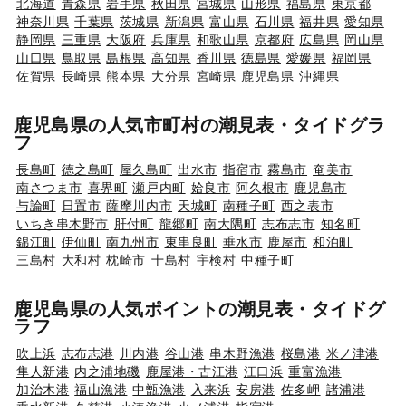
北海道
青森県
岩手県
秋田県
宮城県
山形県
福島県
東京都
神奈川県
千葉県
茨城県
新潟県
富山県
石川県
福井県
愛知県
静岡県
三重県
大阪府
兵庫県
和歌山県
京都府
広島県
岡山県
山口県
鳥取県
島根県
高知県
香川県
徳島県
愛媛県
福岡県
佐賀県
長崎県
熊本県
大分県
宮崎県
鹿児島県
沖縄県
鹿児島県の人気市町村の潮見表・タイドグラ
フ
長島町
徳之島町
屋久島町
出水市
指宿市
霧島市
奄美市
南さつま市
喜界町
瀬戸内町
姶良市
阿久根市
鹿児島市
与論町
日置市
薩摩川内市
天城町
南種子町
西之表市
いちき串木野市
肝付町
龍郷町
南大隅町
志布志市
知名町
錦江町
伊仙町
南九州市
東串良町
垂水市
鹿屋市
和泊町
三島村
大和村
枕崎市
十島村
宇検村
中種子町
鹿児島県の人気ポイントの潮見表・タイドグ
ラフ
吹上浜
志布志港
川内港
谷山港
串木野漁港
桜島港
米ノ津港
隼人新港
内之浦地磯
鹿屋港・古江港
江口浜
重富漁港
加治木港
福山漁港
中甑漁港
入来浜
安房港
佐多岬
諸浦港