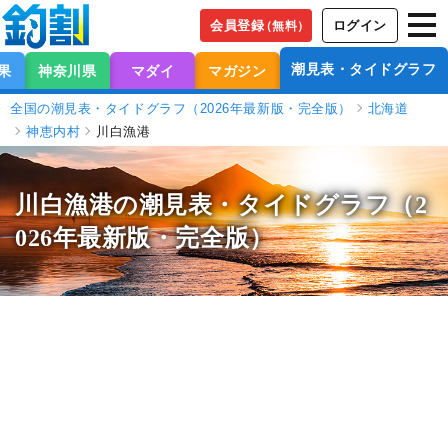
会員登録
ログイン
（無料）
潮見表・タイドグラフ
果
神奈川県
マダイ
マガジン
全国の潮見表・タイドグラフ（2026年最新版・完全版）
北海道
神恵内村
川白漁港
川白漁港の潮見表
・タイドグラフ（2
026年最新版・完全版）