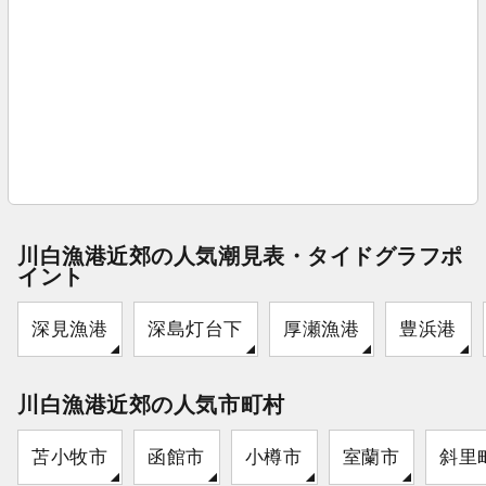
川白漁港近郊の人気潮見表・タイドグラフポ
イント
深見漁港
深島灯台下
厚瀬漁港
豊浜港
川白漁港近郊の人気市町村
苫小牧市
函館市
小樽市
室蘭市
斜里