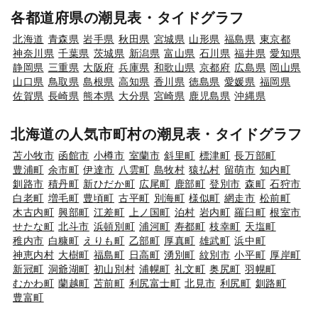
各都道府県の潮見表・タイドグラフ
北海道
青森県
岩手県
秋田県
宮城県
山形県
福島県
東京都
神奈川県
千葉県
茨城県
新潟県
富山県
石川県
福井県
愛知県
静岡県
三重県
大阪府
兵庫県
和歌山県
京都府
広島県
岡山県
山口県
鳥取県
島根県
高知県
香川県
徳島県
愛媛県
福岡県
佐賀県
長崎県
熊本県
大分県
宮崎県
鹿児島県
沖縄県
北海道の人気市町村の潮見表・タイドグラフ
苫小牧市
函館市
小樽市
室蘭市
斜里町
標津町
長万部町
豊浦町
余市町
伊達市
八雲町
島牧村
猿払村
留萌市
知内町
釧路市
積丹町
新ひだか町
広尾町
鹿部町
登別市
森町
石狩市
白老町
増毛町
豊頃町
古平町
別海町
様似町
網走市
松前町
木古内町
興部町
江差町
上ノ国町
泊村
岩内町
羅臼町
根室市
せたな町
北斗市
浜頓別町
浦河町
寿都町
枝幸町
天塩町
稚内市
白糠町
えりも町
乙部町
厚真町
雄武町
浜中町
神恵内村
大樹町
福島町
日高町
湧別町
紋別市
小平町
厚岸町
新冠町
洞爺湖町
初山別村
浦幌町
礼文町
奥尻町
羽幌町
むかわ町
蘭越町
苫前町
利尻富士町
北見市
利尻町
釧路町
豊富町