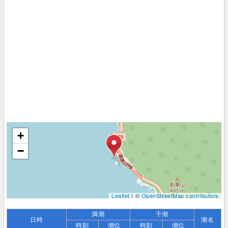
+
−
Leaflet
| ©
OpenStreetMap contributors
満潮
干潮
日時
潮名
時刻
潮位
時刻
潮位