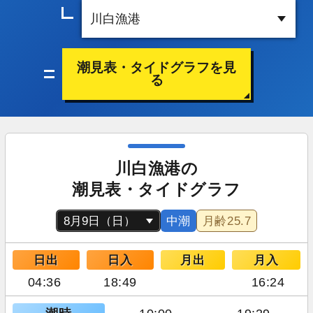
潮見表・タイドグラフを見
る
川白漁港の
潮見表・タイドグラフ
中潮
月齢
25.7
日出
日入
月出
月入
04:36
18:49
16:24