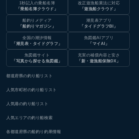
1秒記入の乗船名簿
改正遊漁船業法に対応
「乗船名簿クラウド」
「遊漁船クラウド」
船釣りメディア
潮見表アプリ
「船釣りマガジン」
「タイドグラフBI」
全国の潮汐情報
魚図鑑AIアプリ
「潮見表・タイドグラフ」
「マイAI」
魚図鑑サイト
充実の補償内容と安さ
「写真から探せる魚図鑑」
「新・遊漁船保険DX」
都道府県の釣り船リスト
人気市町村の釣り船リスト
人気港の釣り船リスト
人気エリアの釣り船検索
各都道府県の船釣り釣果情報