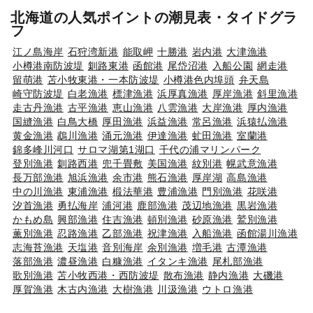
北海道の人気ポイントの潮見表・タイドグラ
フ
江ノ島海岸
石狩湾新港
能取岬
十勝港
岩内港
大津漁港
小樽港南防波堤
釧路東港
函館港
尾岱沼港
入船公園
網走港
留萌港
苫小牧東港・一本防波堤
小樽港色内埠頭
弁天島
崎守防波堤
白老漁港
標津漁港
浜厚真漁港
厚岸漁港
斜里漁港
走古丹漁港
古平漁港
恵山漁港
八雲漁港
大岸漁港
厚内漁港
国縫漁港
白鳥大橋
厚田漁港
浜益漁港
常呂漁港
浜猿払漁港
黄金漁港
鵡川漁港
涌元漁港
伊達漁港
虻田漁港
室蘭港
錦多峰川河口
サロマ湖第1湖口
千代の浦マリンパーク
登別漁港
釧路西港
兜千畳敷
美国漁港
紋別港
幌武意漁港
長万部漁港
旭浜漁港
余市港
熊石漁港
厚岸湖
高島漁港
中の川漁港
東浦漁港
椴法華港
豊浦漁港
門別漁港
花咲港
汐首漁港
勇払海岸
浦河港
鹿部漁港
茂辺地漁港
黒岩漁港
かもめ島
興部漁港
住吉漁港
頓別漁港
砂原漁港
鷲別漁港
薫別漁港
忍路漁港
乙部漁港
祝津漁港
入船漁港
函館湯川漁港
志海苔漁港
天塩港
音別海岸
余別漁港
増毛港
古潭漁港
落部漁港
濃昼漁港
白糠漁港
イタンキ漁港
尾札部漁港
歌別漁港
苫小牧西港・西防波堤
散布漁港
静内漁港
大磯港
厚賀漁港
木古内漁港
大樹漁港
川汲漁港
ウトロ漁港