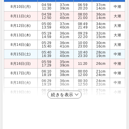
04:59
37cm
06:59
37cm
8月10日(月)
中潮
11:30
39cm
20:20
14cm
04:59
37cm
08:00
36cm
8月11日(火)
大潮
12:50
40cm
21:00
14cm
05:00
37cm
08:49
34cm
8月12日(水)
大潮
13:59
40cm
21:49
14cm
05:19
36cm
09:29
32cm
8月13日(木)
大潮
14:59
41cm
22:20
15cm
05:29
36cm
10:00
30cm
8月14日(金)
大潮
15:40
41cm
23:00
16cm
05:40
36cm
10:40
28cm
8月15日(土)
中潮
16:39
40cm
23:30
19cm
05:59
35cm
8月16日(日)
11:20
26cm
中潮
17:29
39cm
06:10
36cm
00:00
21cm
8月17日(月)
中潮
18:19
38cm
12:00
24cm
06:29
36cm
00:30
24cm
8月18日(火)
中潮
19:19
36cm
12:50
22cm
06:40
37cm
00:59
27cm
8月19日(水)
小潮
20:39
34cm
13:40
21cm
続きを表示