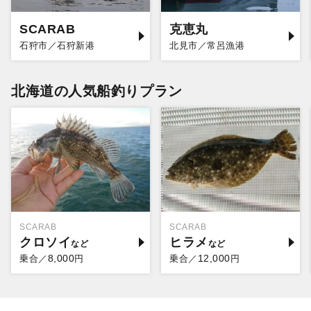
SCARAB
克恵丸
石狩市／石狩新港
北見市／常呂漁港
北海道の人気船釣りプラン
SCARAB
SCARAB
クロソイ
ヒラメ
8,000
12,000
乗合／
円
乗合／
円