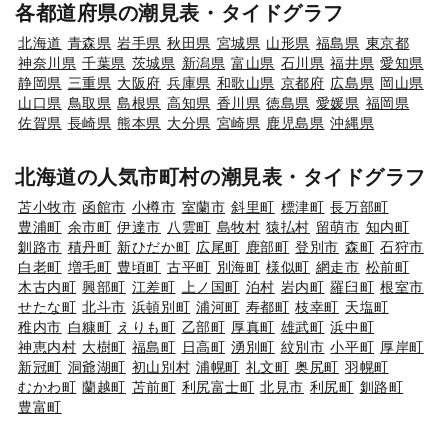
各都道府県の潮見表・タイドグラフ
北海道
青森県
岩手県
秋田県
宮城県
山形県
福島県
東京都
神奈川県
千葉県
茨城県
新潟県
富山県
石川県
福井県
愛知県
静岡県
三重県
大阪府
兵庫県
和歌山県
京都府
広島県
岡山県
山口県
鳥取県
島根県
高知県
香川県
徳島県
愛媛県
福岡県
佐賀県
長崎県
熊本県
大分県
宮崎県
鹿児島県
沖縄県
北海道の人気市町村の潮見表・タイドグラフ
苫小牧市
函館市
小樽市
室蘭市
斜里町
標津町
長万部町
豊浦町
余市町
伊達市
八雲町
島牧村
猿払村
留萌市
知内町
釧路市
積丹町
新ひだか町
広尾町
鹿部町
登別市
森町
石狩市
白老町
増毛町
豊頃町
古平町
別海町
様似町
網走市
松前町
木古内町
興部町
江差町
上ノ国町
泊村
岩内町
羅臼町
根室市
せたな町
北斗市
浜頓別町
浦河町
寿都町
枝幸町
天塩町
稚内市
白糠町
えりも町
乙部町
厚真町
雄武町
浜中町
神恵内村
大樹町
福島町
日高町
湧別町
紋別市
小平町
厚岸町
新冠町
洞爺湖町
初山別村
浦幌町
礼文町
奥尻町
羽幌町
むかわ町
蘭越町
苫前町
利尻富士町
北見市
利尻町
釧路町
豊富町