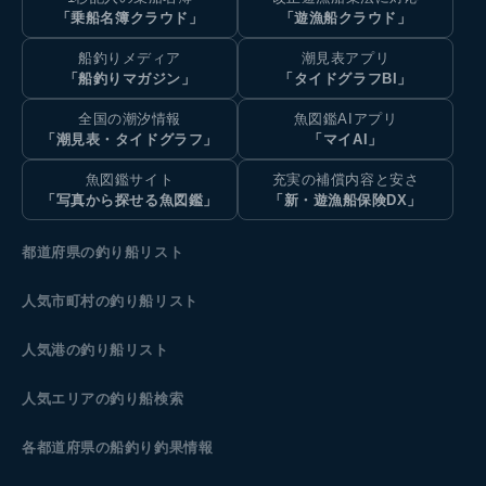
「乗船名簿クラウド」
「遊漁船クラウド」
船釣りメディア
潮見表アプリ
「船釣りマガジン」
「タイドグラフBI」
全国の潮汐情報
魚図鑑AIアプリ
「潮見表・タイドグラフ」
「マイAI」
魚図鑑サイト
充実の補償内容と安さ
「写真から探せる魚図鑑」
「新・遊漁船保険DX」
都道府県の釣り船リスト
人気市町村の釣り船リスト
人気港の釣り船リスト
人気エリアの釣り船検索
各都道府県の船釣り釣果情報