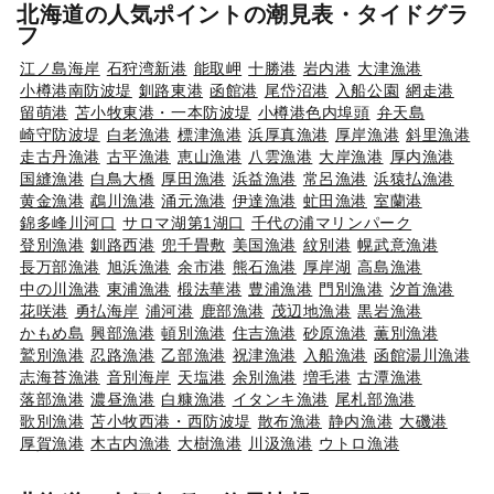
北海道の人気ポイントの潮見表・タイドグラ
フ
江ノ島海岸
石狩湾新港
能取岬
十勝港
岩内港
大津漁港
小樽港南防波堤
釧路東港
函館港
尾岱沼港
入船公園
網走港
留萌港
苫小牧東港・一本防波堤
小樽港色内埠頭
弁天島
崎守防波堤
白老漁港
標津漁港
浜厚真漁港
厚岸漁港
斜里漁港
走古丹漁港
古平漁港
恵山漁港
八雲漁港
大岸漁港
厚内漁港
国縫漁港
白鳥大橋
厚田漁港
浜益漁港
常呂漁港
浜猿払漁港
黄金漁港
鵡川漁港
涌元漁港
伊達漁港
虻田漁港
室蘭港
錦多峰川河口
サロマ湖第1湖口
千代の浦マリンパーク
登別漁港
釧路西港
兜千畳敷
美国漁港
紋別港
幌武意漁港
長万部漁港
旭浜漁港
余市港
熊石漁港
厚岸湖
高島漁港
中の川漁港
東浦漁港
椴法華港
豊浦漁港
門別漁港
汐首漁港
花咲港
勇払海岸
浦河港
鹿部漁港
茂辺地漁港
黒岩漁港
かもめ島
興部漁港
頓別漁港
住吉漁港
砂原漁港
薫別漁港
鷲別漁港
忍路漁港
乙部漁港
祝津漁港
入船漁港
函館湯川漁港
志海苔漁港
音別海岸
天塩港
余別漁港
増毛港
古潭漁港
落部漁港
濃昼漁港
白糠漁港
イタンキ漁港
尾札部漁港
歌別漁港
苫小牧西港・西防波堤
散布漁港
静内漁港
大磯港
厚賀漁港
木古内漁港
大樹漁港
川汲漁港
ウトロ漁港