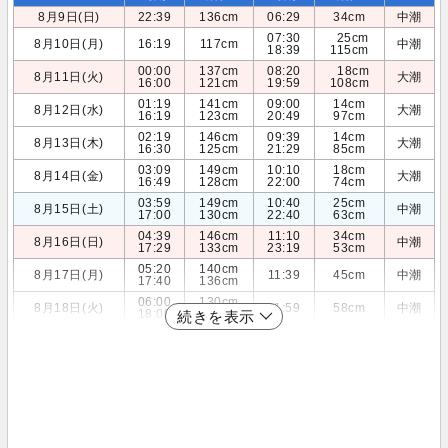
8月9日(日)
22:39
136cm
06:29
34cm
中潮
07:30
25cm
8月10日(月)
16:19
117cm
中潮
18:39
115cm
00:00
137cm
08:20
18cm
8月11日(火)
大潮
16:00
121cm
19:59
108cm
01:19
141cm
09:00
14cm
8月12日(水)
大潮
16:19
123cm
20:49
97cm
02:19
146cm
09:39
14cm
8月13日(木)
大潮
16:30
125cm
21:29
85cm
03:09
149cm
10:10
18cm
8月14日(金)
大潮
16:49
128cm
22:00
74cm
03:59
149cm
10:40
25cm
8月15日(土)
中潮
17:00
130cm
22:40
63cm
04:39
146cm
11:10
34cm
8月16日(日)
中潮
17:29
133cm
23:19
53cm
05:20
140cm
8月17日(月)
11:39
45cm
中潮
17:40
136cm
06:00
130cm
8月18日(火)
11:59
58cm
中潮
18:00
139cm
続きを表示