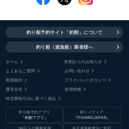
釣り船予約サイト「釣割」について
釣り船（遊漁船）業者様へ
ホーム
釣割からのお知らせ
よくあるご質問
お問い合わせ
利用規約
プライバシーポリシー
運営会社
採用情報
特定商取引法に基づく表記
釣り船予約アプリ
釣りメディア
「釣割アプリ」
「FISHINGJAPAN」
1秒記入の乗船名簿
改正遊漁船業法に対応