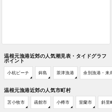
温根元漁港近郊の人気潮見表・タイドグラフ
ポイント
小杭ビーチ
鉾島
茶津漁港
余別漁港・来
温根元漁港近郊の人気市町村
苫小牧市
函館市
小樽市
室蘭市
斜里