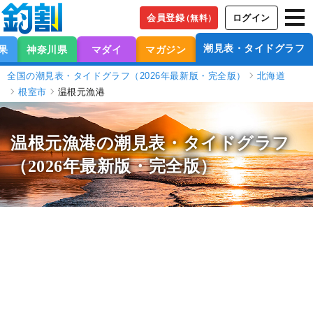
会員登録
ログイン
（無料）
潮見表・タイドグラフ
果
神奈川県
マダイ
マガジン
全国の潮見表・タイドグラフ（2026年最新版・完全版）
北海道
根室市
温根元漁港
温根元漁港の潮見表
・タイドグラフ
（2026年最新版・完全版）