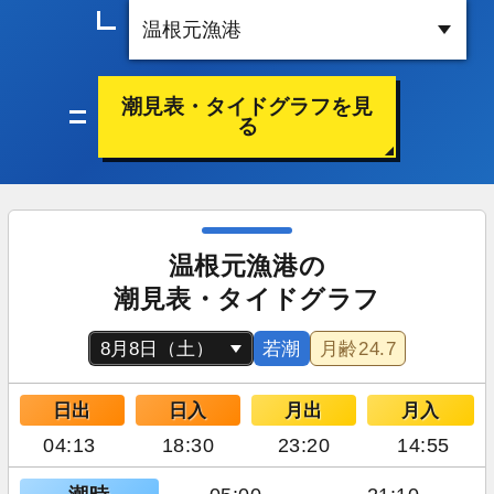
潮見表・タイドグラフを見
る
温根元漁港の
潮見表・タイドグラフ
若潮
月齢
24.7
日出
日入
月出
月入
04:13
18:30
23:20
14:55