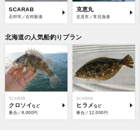
SCARAB
克恵丸
石狩市／石狩新港
北見市／常呂漁港
北海道の人気船釣りプラン
SCARAB
SCARAB
クロソイ
ヒラメ
8,000
12,000
乗合／
円
乗合／
円