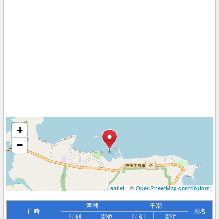
+
−
Leaflet
| ©
OpenStreetMap contributors
満潮
干潮
日時
潮名
時刻
潮位
時刻
潮位