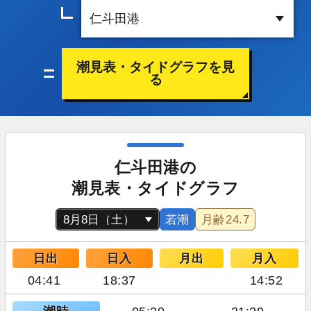
潮見表・タイドグラフを見
る
仁斗田港の
潮見表・タイドグラフ
若潮
月齢
24.7
日出
日入
月出
月入
04:41
18:37
14:52