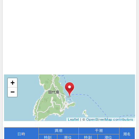
+
−
Leaflet
| ©
OpenStreetMap contributors
満潮
干潮
日時
潮名
時刻
潮位
時刻
潮位