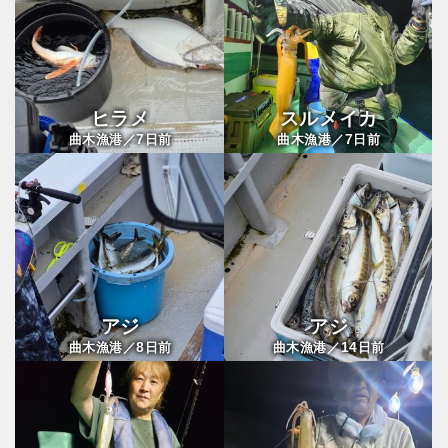
ヒラメ
スルメイカ
7
7
曲木漁港／
日前
曲木漁港／
日前
アジ
アジ
8
14
曲木漁港／
日前
曲木漁港／
日前