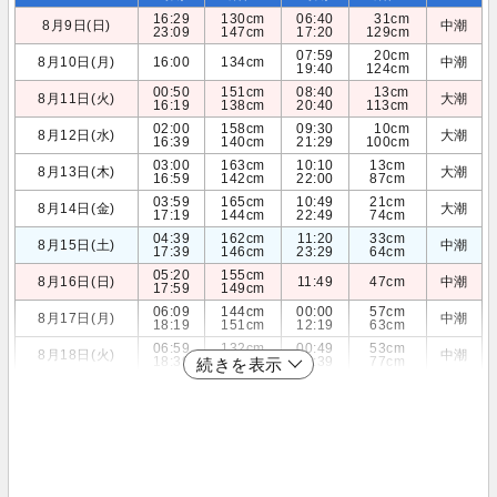
16:29
130cm
06:40
31cm
8月9日(日)
中潮
23:09
147cm
17:20
129cm
07:59
20cm
8月10日(月)
16:00
134cm
中潮
19:40
124cm
00:50
151cm
08:40
13cm
8月11日(火)
大潮
16:19
138cm
20:40
113cm
02:00
158cm
09:30
10cm
8月12日(水)
大潮
16:39
140cm
21:29
100cm
03:00
163cm
10:10
13cm
8月13日(木)
大潮
16:59
142cm
22:00
87cm
03:59
165cm
10:49
21cm
8月14日(金)
大潮
17:19
144cm
22:49
74cm
04:39
162cm
11:20
33cm
8月15日(土)
中潮
17:39
146cm
23:29
64cm
05:20
155cm
8月16日(日)
11:49
47cm
中潮
17:59
149cm
06:09
144cm
00:00
57cm
8月17日(月)
中潮
18:19
151cm
12:19
63cm
06:59
132cm
00:49
53cm
8月18日(火)
中潮
18:39
152cm
12:39
77cm
続きを表示