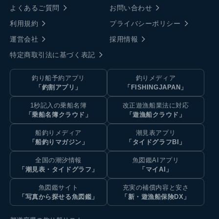
よくあるご質問
お問い合わせ
利用規約
プライバシーポリシー
運営会社
採用情報
特定商取引法に基づく表記
釣り船予約アプリ
釣りメディア
「釣割アプリ」
「FISHINGJAPAN」
1秒記入の乗船名簿
改正遊漁船業法に対応
「乗船名簿クラウド」
「遊漁船クラウド」
船釣りメディア
潮見表アプリ
「船釣りマガジン」
「タイドグラフBI」
全国の潮汐情報
魚図鑑AIアプリ
「潮見表・タイドグラフ」
「マイAI」
魚図鑑サイト
充実の補償内容と安さ
「写真から探せる魚図鑑」
「新・遊漁船保険DX」