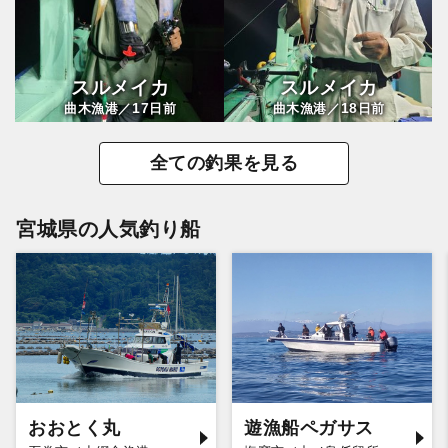
スルメイカ
スルメイカ
17
18
曲木漁港／
日前
曲木漁港／
日前
全ての釣果を見る
宮城県の人気釣り船
おおとく丸
遊漁船ペガサス