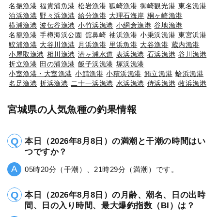
名振漁港
福貴浦魚港
松岩漁港
狐崎漁港
御崎観光港
東名漁港
泊浜漁港
野々浜漁港
給分漁港
大理石海岸
桐ヶ崎漁港
横浦漁港
波伝谷漁港
小竹浜漁港
小網倉漁港
谷地漁港
名籠漁港
手樽海浜公園
舘鼻崎
袖浜漁港
小乗浜漁港
東宮浜港
鮫浦漁港
大谷川漁港
月浜漁港
里浜魚港
大谷漁港
蔵内漁港
小屋取漁港
相川漁港
潜ヶ浦水道
表浜漁港
石浜漁港
谷川漁港
折立漁港
田の浦漁港
飯子浜漁港
塚浜漁港
小室漁港・大室漁港
小鯖漁港
小積浜漁港
鮪立漁港
蛤浜漁港
名足漁港
折浜漁港
二十一浜漁港
水浜漁港
侍浜漁港
牧浜漁港
宮城県の人気魚種の釣果情報
本日（2026年8月8日）の満潮と干潮の時間はい
つですか？
05時20分（干潮）、21時29分（満潮）です。
本日（2026年8月8日）の月齢、潮名、日の出時
間、日の入り時間、最大爆釣指数（BI）は？