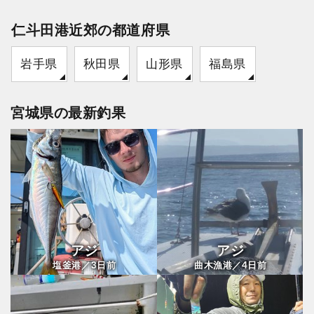
仁斗田港近郊の都道府県
岩手県
秋田県
山形県
福島県
宮城県の最新釣果
アジ
アジ
3
4
塩釜港／
日前
曲木漁港／
日前