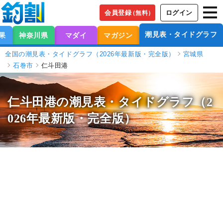
会員登録
ログイン
（無料）
潮見表・タイドグラフ
果
神奈川県
マダイ
マガジン
全国の潮見表・タイドグラフ（2026年最新版・完全版）
宮城県
石巻市
仁斗田港
仁斗田港の潮見表
・タイドグラフ（2
026年最新版・完全版）