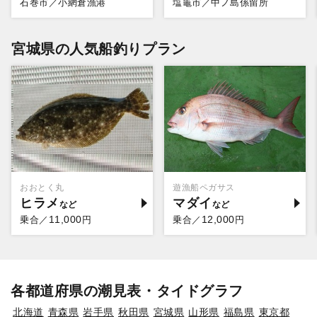
石巻市／小網倉漁港
塩竈市／中ノ島係留所
宮城県の人気船釣りプラン
おおとく丸
遊漁船ペガサス
ヒラメ
マダイ
11,000
12,000
乗合／
円
乗合／
円
各都道府県の潮見表・タイドグラフ
北海道
青森県
岩手県
秋田県
宮城県
山形県
福島県
東京都