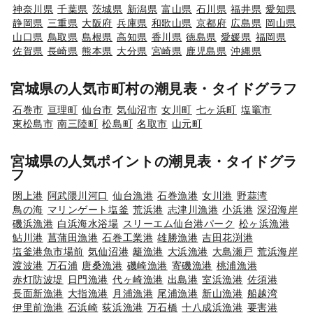
神奈川県
千葉県
茨城県
新潟県
富山県
石川県
福井県
愛知県
静岡県
三重県
大阪府
兵庫県
和歌山県
京都府
広島県
岡山県
山口県
鳥取県
島根県
高知県
香川県
徳島県
愛媛県
福岡県
佐賀県
長崎県
熊本県
大分県
宮崎県
鹿児島県
沖縄県
宮城県の人気市町村の潮見表・タイドグラフ
石巻市
亘理町
仙台市
気仙沼市
女川町
七ヶ浜町
塩竈市
東松島市
南三陸町
松島町
名取市
山元町
宮城県の人気ポイントの潮見表・タイドグラ
フ
閖上港
阿武隈川河口
仙台漁港
石巻漁港
女川港
野蒜湾
鳥の海
マリンゲート塩釜
荒浜港
志津川漁港
小浜港
深沼海岸
磯浜漁港
白浜海水浴場
スリーエム仙台港パーク
松ヶ浜漁港
鮎川港
菖蒲田漁港
石巻工業港
雄勝漁港
吉田花渕港
塩釜港魚市場前
気仙沼港
籬漁港
大浜漁港
大島瀬戸
荒浜海岸
渡波港
万石浦
唐桑漁港
磯崎漁港
寄磯漁港
桃浦漁港
赤灯防波堤
日門漁港
代ヶ崎漁港
出島港
室浜漁港
佐須港
長面新漁港
大指漁港
月浦漁港
尾浦漁港
新山漁港
船越湾
伊里前漁港
石浜崎
荻浜漁港
万石橋
十八成浜漁港
要害港