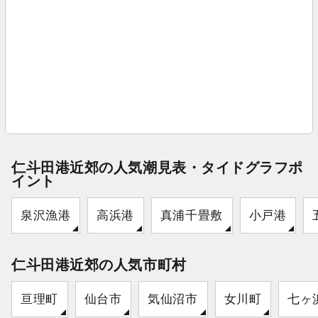
仁斗田港近郊の人気潮見表・タイドグラフポ
イント
泉沢漁港
高浜港
真浦千畳敷
小戸港
仁斗田港近郊の人気市町村
亘理町
仙台市
気仙沼市
女川町
七ヶ