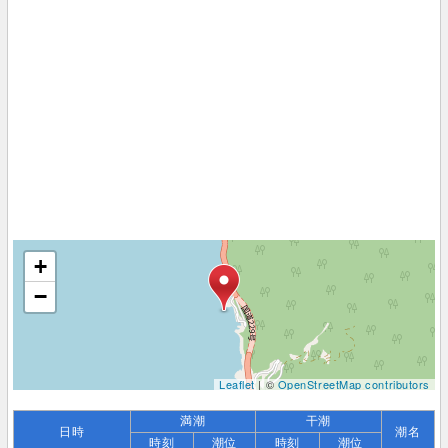
+
−
Leaflet
| ©
OpenStreetMap contributors
満潮
干潮
日時
潮名
時刻
潮位
時刻
潮位