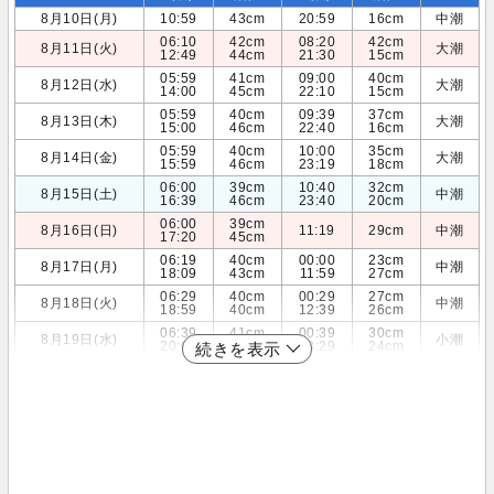
8月10日(月)
10:59
43cm
20:59
16cm
中潮
06:10
42cm
08:20
42cm
8月11日(火)
大潮
12:49
44cm
21:30
15cm
05:59
41cm
09:00
40cm
8月12日(水)
大潮
14:00
45cm
22:10
15cm
05:59
40cm
09:39
37cm
8月13日(木)
大潮
15:00
46cm
22:40
16cm
05:59
40cm
10:00
35cm
8月14日(金)
大潮
15:59
46cm
23:19
18cm
06:00
39cm
10:40
32cm
8月15日(土)
中潮
16:39
46cm
23:40
20cm
06:00
39cm
8月16日(日)
11:19
29cm
中潮
17:20
45cm
06:19
40cm
00:00
23cm
8月17日(月)
中潮
18:09
43cm
11:59
27cm
06:29
40cm
00:29
27cm
8月18日(火)
中潮
18:59
40cm
12:39
26cm
06:39
41cm
00:39
30cm
8月19日(水)
小潮
20:00
37cm
13:29
24cm
続きを表示