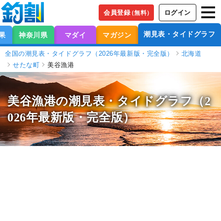
会員登録
ログイン
（無料）
潮見表・タイドグラフ
果
神奈川県
マダイ
マガジン
全国の潮見表・タイドグラフ（2026年最新版・完全版）
北海道
せたな町
美谷漁港
美谷漁港の潮見表
・タイドグラフ（2
026年最新版・完全版）