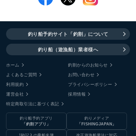
釣り船予約サイト「釣割」について
釣り船（遊漁船）業者様へ
ホーム
釣割からのお知らせ
よくあるご質問
お問い合わせ
利用規約
プライバシーポリシー
運営会社
採用情報
特定商取引法に基づく表記
釣り船予約アプリ
釣りメディア
「釣割アプリ」
「FISHINGJAPAN」
1秒記入の乗船名簿
改正遊漁船業法に対応