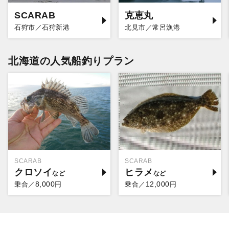
SCARAB
克恵丸
石狩市／石狩新港
北見市／常呂漁港
北海道の人気船釣りプラン
SCARAB
SCARAB
クロソイ
ヒラメ
8,000
12,000
乗合／
円
乗合／
円