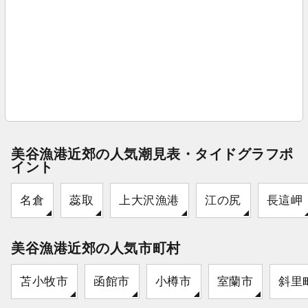
美谷漁港近郊の人気潮見表・タイドグラフポ
イント
名倉
蕊取
上大沢漁港
江の尻
長這岬
美谷漁港近郊の人気市町村
苫小牧市
函館市
小樽市
室蘭市
斜里