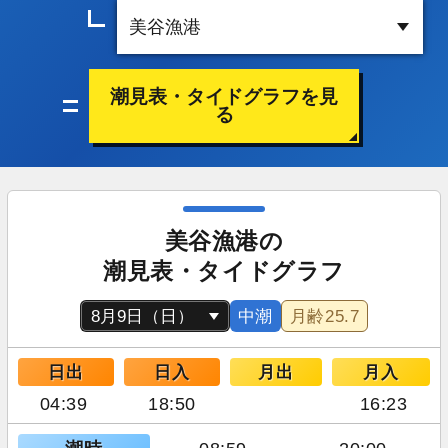
潮見表・タイドグラフを見
る
美谷漁港の
潮見表・タイドグラフ
中潮
月齢
25.7
日出
日入
月出
月入
04:39
18:50
16:23