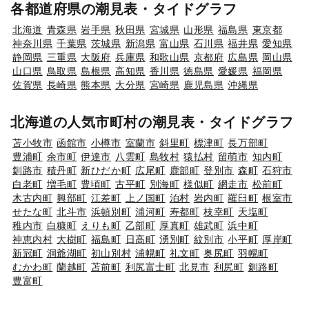
各都道府県の潮見表・タイドグラフ
北海道
青森県
岩手県
秋田県
宮城県
山形県
福島県
東京都
神奈川県
千葉県
茨城県
新潟県
富山県
石川県
福井県
愛知県
静岡県
三重県
大阪府
兵庫県
和歌山県
京都府
広島県
岡山県
山口県
鳥取県
島根県
高知県
香川県
徳島県
愛媛県
福岡県
佐賀県
長崎県
熊本県
大分県
宮崎県
鹿児島県
沖縄県
北海道の人気市町村の潮見表・タイドグラフ
苫小牧市
函館市
小樽市
室蘭市
斜里町
標津町
長万部町
豊浦町
余市町
伊達市
八雲町
島牧村
猿払村
留萌市
知内町
釧路市
積丹町
新ひだか町
広尾町
鹿部町
登別市
森町
石狩市
白老町
増毛町
豊頃町
古平町
別海町
様似町
網走市
松前町
木古内町
興部町
江差町
上ノ国町
泊村
岩内町
羅臼町
根室市
せたな町
北斗市
浜頓別町
浦河町
寿都町
枝幸町
天塩町
稚内市
白糠町
えりも町
乙部町
厚真町
雄武町
浜中町
神恵内村
大樹町
福島町
日高町
湧別町
紋別市
小平町
厚岸町
新冠町
洞爺湖町
初山別村
浦幌町
礼文町
奥尻町
羽幌町
むかわ町
蘭越町
苫前町
利尻富士町
北見市
利尻町
釧路町
豊富町