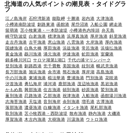
北海道の人気ポイントの潮見表・タイドグラ
フ
江ノ島海岸
石狩湾新港
能取岬
十勝港
岩内港
大津漁港
小樽港南防波堤
釧路東港
函館港
尾岱沼港
入船公園
網走港
留萌港
苫小牧東港・一本防波堤
小樽港色内埠頭
弁天島
崎守防波堤
白老漁港
標津漁港
浜厚真漁港
厚岸漁港
斜里漁港
走古丹漁港
古平漁港
恵山漁港
八雲漁港
大岸漁港
厚内漁港
国縫漁港
白鳥大橋
厚田漁港
浜益漁港
常呂漁港
浜猿払漁港
黄金漁港
鵡川漁港
涌元漁港
伊達漁港
虻田漁港
室蘭港
錦多峰川河口
サロマ湖第1湖口
千代の浦マリンパーク
登別漁港
釧路西港
兜千畳敷
美国漁港
紋別港
幌武意漁港
長万部漁港
旭浜漁港
余市港
熊石漁港
厚岸湖
高島漁港
中の川漁港
東浦漁港
椴法華港
豊浦漁港
門別漁港
花咲港
汐首漁港
勇払海岸
浦河港
鹿部漁港
茂辺地漁港
黒岩漁港
かもめ島
興部漁港
住吉漁港
頓別漁港
砂原漁港
鷲別漁港
薫別漁港
忍路漁港
乙部漁港
祝津漁港
入船漁港
函館湯川漁港
志海苔漁港
天塩港
音別海岸
余別漁港
増毛港
古潭漁港
落部漁港
濃昼漁港
白糠漁港
イタンキ漁港
尾札部漁港
歌別漁港
苫小牧西港・西防波堤
散布漁港
静内漁港
大磯港
厚賀漁港
木古内漁港
大樹漁港
川汲漁港
ウトロ漁港