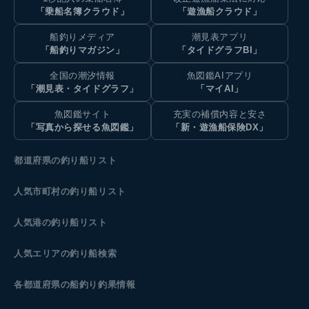
「乗船名簿クラウド」
「遊漁船クラウド」
船釣りメディア
潮見表アプリ
「船釣りマガジン」
「タイドグラフBI」
全国の潮汐情報
魚図鑑AIアプリ
「潮見表・タイドグラフ」
「マイAI」
魚図鑑サイト
充実の補償内容と安さ
「写真から探せる魚図鑑」
「新・遊漁船保険DX」
都道府県の釣り船リスト
人気市町村の釣り船リスト
人気港の釣り船リスト
人気エリアの釣り船検索
各都道府県の船釣り釣果情報