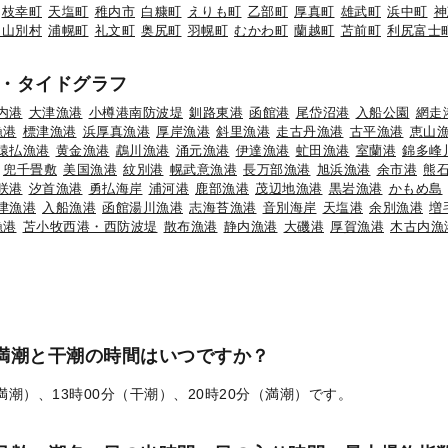
枝幸町
天塩町
稚内市
白糠町
えりも町
乙部町
厚真町
雄武町
浜中町
神
初山別村
浦幌町
礼文町
奥尻町
羽幌町
むかわ町
蘭越町
苫前町
利尻富士
・タイドグラフ
内港
大津漁港
小樽港南防波堤
釧路東港
函館港
尾岱沼港
入船公園
網走
漁港
標津漁港
浜厚真漁港
厚岸漁港
斜里漁港
走古丹漁港
古平漁港
恵山
猿払漁港
黄金漁港
鵡川漁港
涌元漁港
伊達漁港
虻田漁港
室蘭港
錦多峰
兜千畳敷
美国漁港
紋別港
幌武意漁港
長万部漁港
旭浜漁港
余市港
熊
咲港
汐首漁港
勇払海岸
浦河港
鹿部漁港
茂辺地漁港
黒岩漁港
かもめ島
津漁港
入船漁港
函館湯川漁港
志海苔漁港
音別海岸
天塩港
余別漁港
増
漁港
苫小牧西港・西防波堤
散布漁港
静内漁港
大磯港
厚賀漁港
木古内漁
の満潮と干潮の時間はいつですか？
（満潮）、13時00分（干潮）、20時20分（満潮）です。