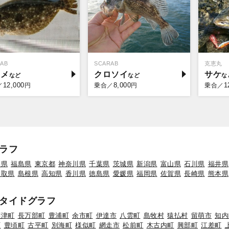
AB
SCARAB
克恵丸
ラメ
クロソイ
サケ
12,000
8,000
1
／
円
乗合／
円
乗合／
ラフ
形県
福島県
東京都
神奈川県
千葉県
茨城県
新潟県
富山県
石川県
福井県
鳥取県
島根県
高知県
香川県
徳島県
愛媛県
福岡県
佐賀県
長崎県
熊本県
タイドグラフ
標津町
長万部町
豊浦町
余市町
伊達市
八雲町
島牧村
猿払村
留萌市
知内
町
豊頃町
古平町
別海町
様似町
網走市
松前町
木古内町
興部町
江差町