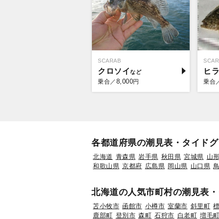
SCARAB
SCAR
クロソイ
ヒ
8,000
乗合／
円
乗合
各都道府県の潮見表・タイドグ
北海道
青森県
岩手県
秋田県
宮城県
山
和歌山県
京都府
広島県
岡山県
山口県
北海道の人気市町村の潮見表・
苫小牧市
函館市
小樽市
室蘭市
斜里町
鹿部町
登別市
森町
石狩市
白老町
増毛