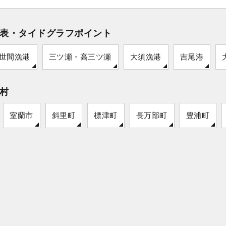
表・タイドグラフポイント
世間漁港
三ツ瀬・高三ツ瀬
大須漁港
吉尾港
村
室蘭市
斜里町
標津町
長万部町
豊浦町