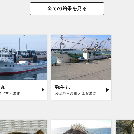
全ての釣果を見る
恵丸
弥生丸
市／常呂漁港
沙流郡日高町／厚賀漁港