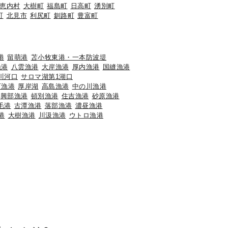
恵内村
大樹町
福島町
日高町
湧別町
町
北見市
利尻町
釧路町
豊富町
港
留萌港
苫小牧東港・一本防波堤
漁港
八雲漁港
大岸漁港
厚内漁港
国縫漁港
川河口
サロマ湖第1湖口
石漁港
厚岸湖
高島漁港
中の川漁港
興部漁港
頓別漁港
住吉漁港
砂原漁港
毛港
古潭漁港
落部漁港
濃昼漁港
港
大樹漁港
川汲漁港
ウトロ漁港