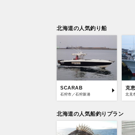
北海道の人気釣り船
SCARAB
克
石狩市／石狩新港
北見
北海道の人気船釣りプラン