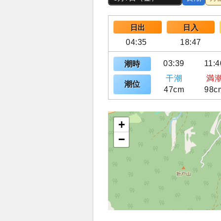
日出
日入
04:35
18:47
03:39
11:4
潮時
干潮
満
潮位
47cm
98c
+
−