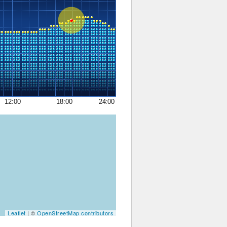
12:00
18:00
24:00
Leaflet
| ©
OpenStreetMap contributors