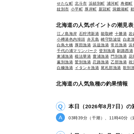
せたな町
北斗市
浜頓別町
浦河町
寿都町
紋別市
小平町
厚岸町
新冠町
洞爺湖町
北海道の人気ポイントの潮見表
江ノ島海岸
石狩湾新港
能取岬
十勝港
岩
小樽港色内埠頭
弁天島
崎守防波堤
白老
白鳥大橋
厚田漁港
浜益漁港
常呂漁港
浜
千代の浦マリンパーク
登別漁港
釧路西港
東浦漁港
椴法華港
豊浦漁港
門別漁港
花
薫別漁港
鷲別漁港
忍路漁港
乙部漁港
祝
白糠漁港
イタンキ漁港
尾札部漁港
歌別
北海道の人気魚種の釣果情報
本日（2026年8月7日）
03時39分（干潮）、11時40分