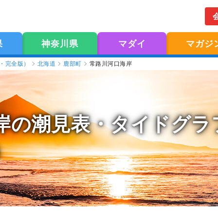
果
神奈川県
マダイ
マガジ
版・完全版）
北海道
鹿部町
常路川河口海岸
岸の潮見表
・タイドグラフ
）