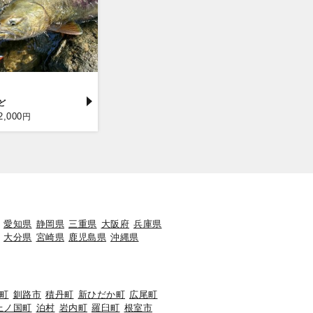
2,000
円
愛知県
静岡県
三重県
大阪府
兵庫県
大分県
宮崎県
鹿児島県
沖縄県
町
釧路市
積丹町
新ひだか町
広尾町
上ノ国町
泊村
岩内町
羅臼町
根室市