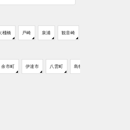
大棧橋
戸崎
泉浦
観音崎
余市町
伊達市
八雲町
島牧村
猿払村
留