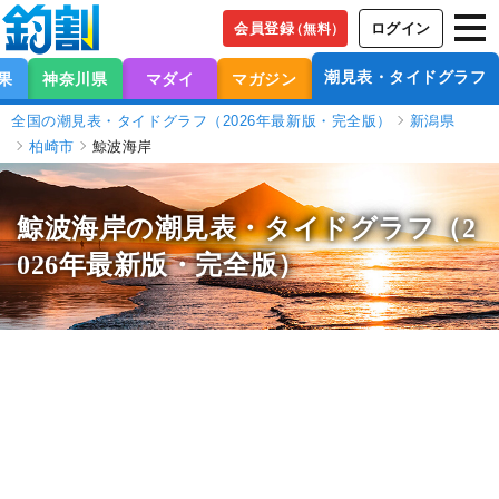
会員登録
ログイン
（無料）
潮見表・タイドグラフ
果
神奈川県
マダイ
マガジン
全国の潮見表・タイドグラフ（2026年最新版・完全版）
新潟県
柏崎市
鯨波海岸
鯨波海岸の潮見表
・タイドグラフ（2
026年最新版・完全版）