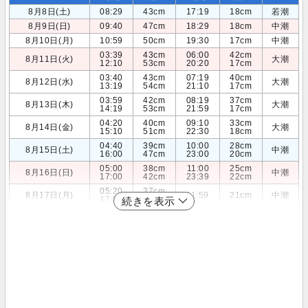
8月8日(土)
08:29
43cm
17:19
18cm
若潮
8月9日(日)
09:40
47cm
18:29
18cm
中潮
8月10日(月)
10:59
50cm
19:30
17cm
中潮
03:39
43cm
06:00
42cm
8月11日(火)
大潮
12:10
53cm
20:20
17cm
03:40
43cm
07:19
40cm
8月12日(水)
大潮
13:19
54cm
21:10
17cm
03:59
42cm
08:19
37cm
8月13日(木)
大潮
14:19
53cm
21:59
17cm
04:20
40cm
09:10
33cm
8月14日(金)
大潮
15:10
51cm
22:30
18cm
04:40
39cm
10:00
28cm
8月15日(土)
中潮
16:00
47cm
23:00
20cm
05:00
38cm
11:00
25cm
8月16日(日)
中潮
17:00
42cm
23:39
22cm
05:20
37cm
8月17日(月)
11:59
21cm
中潮
17:59
37cm
続きを表示