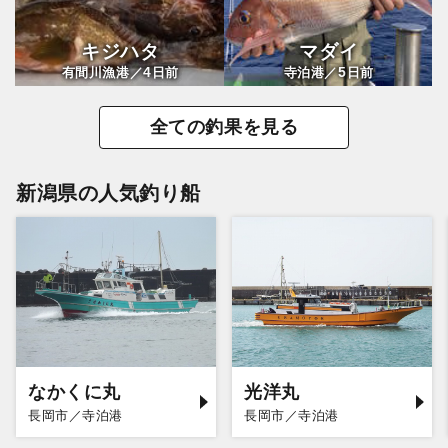
キジハタ
マダイ
4
5
有間川漁港／
日前
寺泊港／
日前
全ての釣果を見る
新潟県の人気釣り船
なかくに丸
光洋丸
長岡市／寺泊港
長岡市／寺泊港