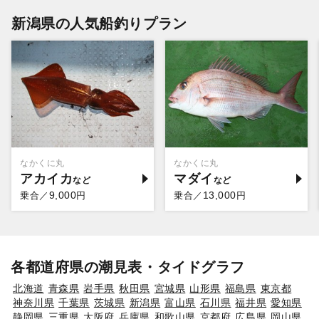
新潟県の人気船釣りプラン
なかくに丸
なかくに丸
アカイカ
マダイ
9,000
13,000
乗合／
円
乗合／
円
各都道府県の潮見表・タイドグラフ
北海道
青森県
岩手県
秋田県
宮城県
山形県
福島県
東京都
神奈川県
千葉県
茨城県
新潟県
富山県
石川県
福井県
愛知県
静岡県
三重県
大阪府
兵庫県
和歌山県
京都府
広島県
岡山県