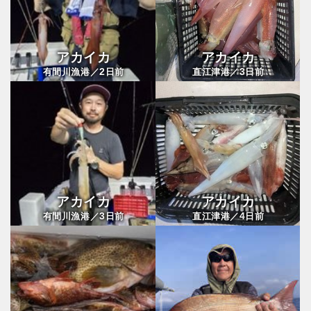
アカイカ
アカイカ
2
3
有間川漁港／
日前
直江津港／
日前
アカイカ
アカイカ
3
4
有間川漁港／
日前
直江津港／
日前