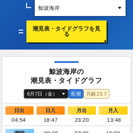
潮見表・タイドグラフを見
る
鯨波海岸の
潮見表・タイドグラフ
長潮
月齢
23.7
日出
日入
月出
月入
04:54
18:47
23:20
13:48