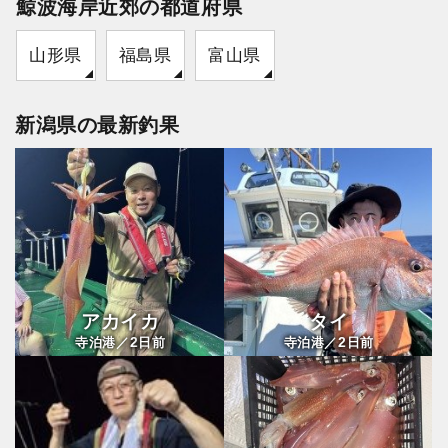
鯨波海岸近郊の都道府県
山形県
福島県
富山県
新潟県の最新釣果
アカイカ
タイ
2
2
寺泊港／
日前
寺泊港／
日前