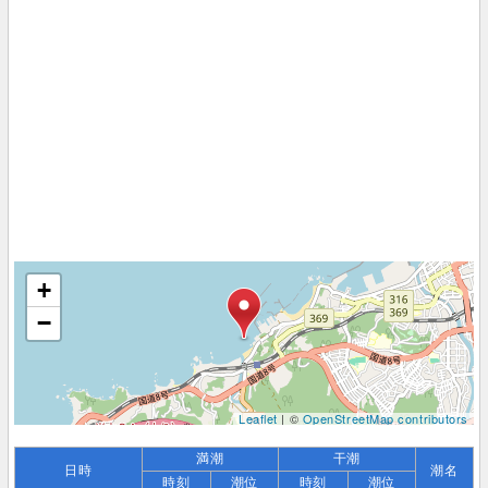
+
−
Leaflet
| ©
OpenStreetMap contributors
満潮
干潮
日時
潮名
時刻
潮位
時刻
潮位