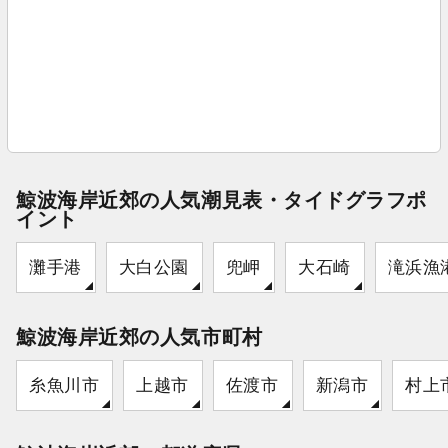
鯨波海岸近郊の人気潮見表・タイドグラフポ
イント
灘手港
大白公園
兜岬
大石崎
滝浜漁
鯨波海岸近郊の人気市町村
糸魚川市
上越市
佐渡市
新潟市
村上