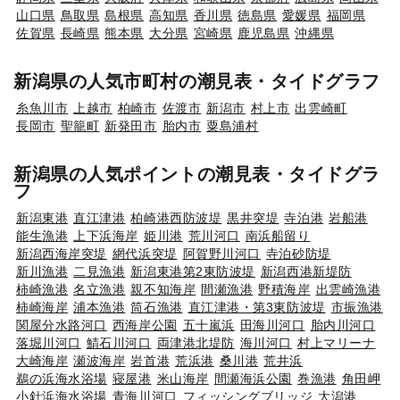
山口県
鳥取県
島根県
高知県
香川県
徳島県
愛媛県
福岡県
佐賀県
長崎県
熊本県
大分県
宮崎県
鹿児島県
沖縄県
新潟県の人気市町村の潮見表・タイドグラフ
糸魚川市
上越市
柏崎市
佐渡市
新潟市
村上市
出雲崎町
長岡市
聖籠町
新発田市
胎内市
粟島浦村
新潟県の人気ポイントの潮見表・タイドグラ
フ
新潟東港
直江津港
柏崎港西防波堤
黒井突堤
寺泊港
岩船港
能生漁港
上下浜海岸
姫川港
荒川河口
南浜船留り
新潟西海岸突堤
網代浜突堤
阿賀野川河口
寺泊砂防堤
新川漁港
二見漁港
新潟東港第2東防波堤
新潟西港新堤防
柿崎漁港
名立漁港
親不知海岸
間瀬漁港
野積海岸
出雲崎漁港
柿崎海岸
浦本漁港
筒石漁港
直江津港・第3東防波堤
市振漁港
関屋分水路河口
西海岸公園
五十嵐浜
田海川河口
胎内川河口
落堀川河口
鯖石川河口
両津港北堤防
海川河口
村上マリーナ
大崎海岸
瀬波海岸
岩首港
荒浜港
桑川港
荒井浜
鵜の浜海水浴場
寝屋港
米山海岸
間瀬海浜公園
巻漁港
角田岬
小針浜海水浴場
青海川河口
フィッシングブリッジ
大潟港