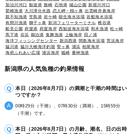
加治川河口
鯨波港
旗崎
石地港
城山公園
新堀川河口
鷲崎漁港
大川津分水路
恋人岬・鴎ヶ鼻
出雲崎井鼻海岸
親不知漁港
笠島港
岩ケ崎
能生海水浴場
岩船海水浴場
有間川漁港
獅子ヶ鼻
新潟フェリーターミナル
椎谷港
船見公園
府屋港
府屋海岸
西鯨波海水浴場
和木漁港
松ヶ崎
馬下港
谷浜
鵜泊港
鬼舞漁港
上輪海岸
田ノ浦
海洋フィッシングセンター
新潟西港
間島海水浴場
荒浜海岸
脇川港
脇川大橋海洋釣堀
聖ヶ鼻
浦浜
柏尾海岸
海府ふれあい広場
浦浜海岸
狐崎
番神漁港
新潟県の人気魚種の釣果情報
本日（2026年8月7日）の満潮と干潮の時間はい
つですか？
00時29分（干潮）、07時30分（満潮）、15時59分
（干潮）です。
本日（2026年8月7日）の月齢、潮名、日の出時