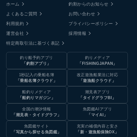
ホーム
釣割からのお知らせ
よくあるご質問
お問い合わせ
利用規約
プライバシーポリシー
運営会社
採用情報
特定商取引法に基づく表記
釣り船予約アプリ
釣りメディア
「釣割アプリ」
「FISHINGJAPAN」
1秒記入の乗船名簿
改正遊漁船業法に対応
「乗船名簿クラウド」
「遊漁船クラウド」
船釣りメディア
潮見表アプリ
「船釣りマガジン」
「タイドグラフBI」
全国の潮汐情報
魚図鑑AIアプリ
「潮見表・タイドグラフ」
「マイAI」
魚図鑑サイト
充実の補償内容と安さ
「写真から探せる魚図鑑」
「新・遊漁船保険DX」