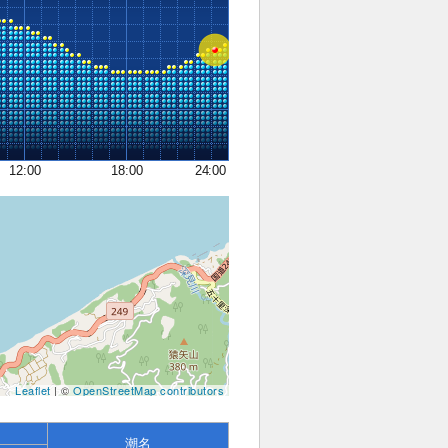
12:00
18:00
24:00
Leaflet
| ©
OpenStreetMap contributors
潮名