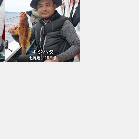
キジハタ
28
七尾港／
日前