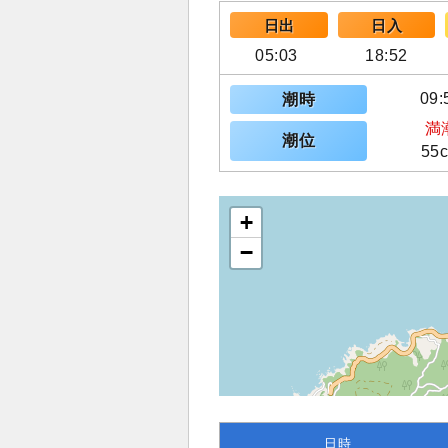
日出
日入
05:03
18:52
09:
潮時
満
潮位
55
+
−
日時