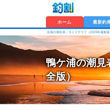
ホーム
最新釣
全国の潮見表・タイドグラフ（2026年最新
鴨ケ浦の潮見
全版）