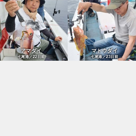
アマダイ
マトウダイ
22
23
七尾港／
日前
七尾港／
日前