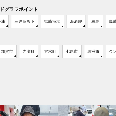
ドグラフポイント
松浦
三戸急坂下
御崎漁港
湯泊岬
粒島
島
加賀市
内灘町
穴水町
七尾市
珠洲市
金