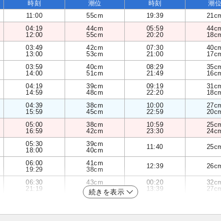
時刻
潮位
時刻
潮
11:00
55cm
19:39
21c
04:19
44cm
05:59
44c
12:00
55cm
20:20
18c
03:49
42cm
07:30
40c
13:00
53cm
21:00
17c
03:59
40cm
08:29
35c
14:00
51cm
21:49
16c
04:19
39cm
09:19
31c
14:59
48cm
22:20
18c
04:39
38cm
10:00
27c
15:59
45cm
22:59
20c
05:00
38cm
10:59
25c
16:59
42cm
23:30
24c
05:30
39cm
11:40
25c
18:00
40cm
06:00
41cm
12:39
26c
19:29
38cm
06:30
43cm
00:20
32c
21:19
38cm
13:39
27c
続きを表示