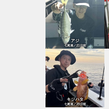
アジ
21
七尾港／
日前
キジハタ
29
七尾港／
日前