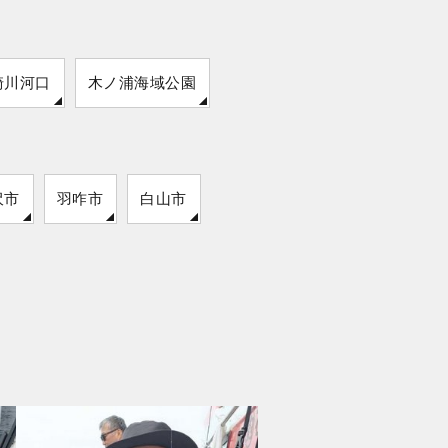
崎川河口
木ノ浦海域公園
沢市
羽咋市
白山市