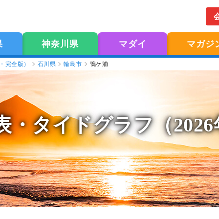
果
神奈川県
マダイ
マガジ
版・完全版）
石川県
輪島市
鴨ケ浦
表
・タイドグラフ（202