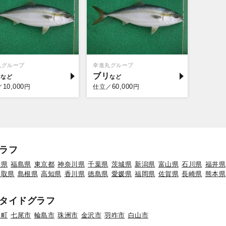
丸グループ
幸進丸グループ
リ
ブリ
10,000
60,000
／
円
仕立／
円
ラフ
形県
福島県
東京都
神奈川県
千葉県
茨城県
新潟県
富山県
石川県
福井県
鳥取県
島根県
高知県
香川県
徳島県
愛媛県
福岡県
佐賀県
長崎県
熊本県
タイドグラフ
水町
七尾市
輪島市
珠洲市
金沢市
羽咋市
白山市