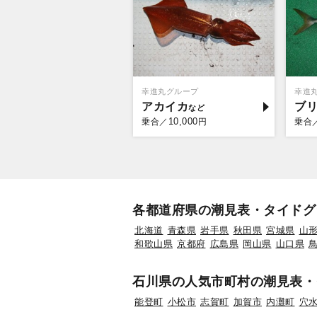
幸進丸グループ
幸進
アカイカ
ブ
10,000
乗合／
円
乗合
各都道府県の潮見表・タイドグ
北海道
青森県
岩手県
秋田県
宮城県
山
和歌山県
京都府
広島県
岡山県
山口県
石川県の人気市町村の潮見表・
能登町
小松市
志賀町
加賀市
内灘町
穴