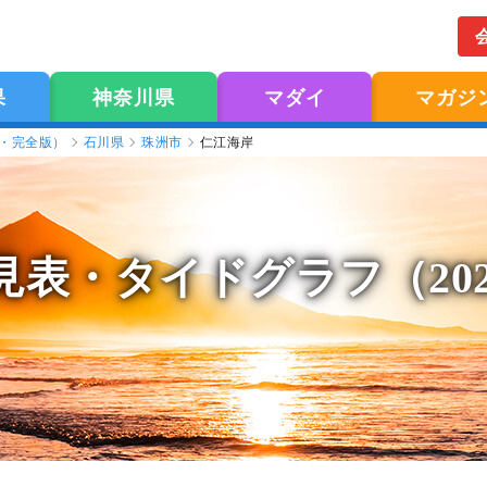
果
神奈川県
マダイ
マガジ
版・完全版）
石川県
珠洲市
仁江海岸
見表
・タイドグラフ（20