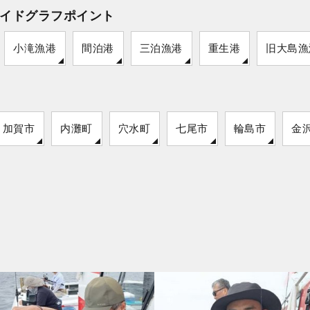
イドグラフポイント
小滝漁港
間泊港
三泊漁港
重生港
旧大島漁
加賀市
内灘町
穴水町
七尾市
輪島市
金