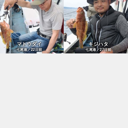
マトウダイ
キジハタ
22
27
七尾港／
日前
七尾港／
日前