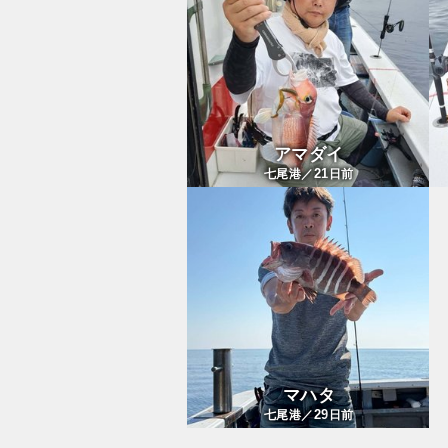
アマダイ
21
七尾港／
日前
マハタ
29
七尾港／
日前