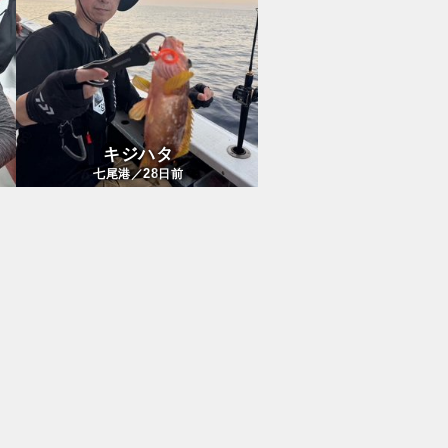
キジハタ
28
七尾港／
日前