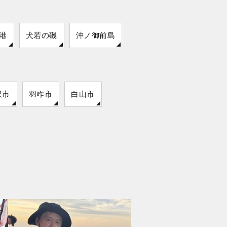
港
犬若の磯
沖ノ御前島
沢市
羽咋市
白山市