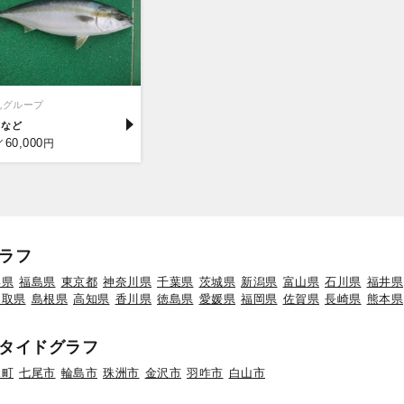
丸グループ
リ
60,000
／
円
ラフ
形県
福島県
東京都
神奈川県
千葉県
茨城県
新潟県
富山県
石川県
福井県
鳥取県
島根県
高知県
香川県
徳島県
愛媛県
福岡県
佐賀県
長崎県
熊本県
タイドグラフ
水町
七尾市
輪島市
珠洲市
金沢市
羽咋市
白山市