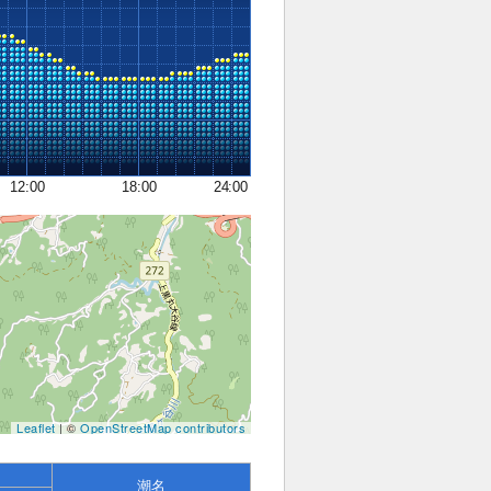
12:00
18:00
24:00
Leaflet
| ©
OpenStreetMap contributors
潮名