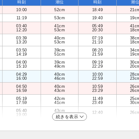
時刻
潮位
時刻
潮
10:00
52cm
18:49
21c
11:19
53cm
19:40
19c
03:40
41cm
05:49
41c
12:20
53cm
20:30
18c
03:39
40cm
07:19
38c
13:20
53cm
21:10
18c
03:50
39cm
08:20
34c
14:19
51cm
21:59
19c
04:00
39cm
09:19
30c
15:10
49cm
22:29
20c
04:29
40cm
10:00
28c
16:00
46cm
22:59
23c
04:50
40cm
10:59
26c
16:59
43cm
23:29
26c
05:19
42cm
11:49
25c
17:59
41cm
23:49
30c
05:40
43cm
12:40
26c
19:00
38cm
続きを表示