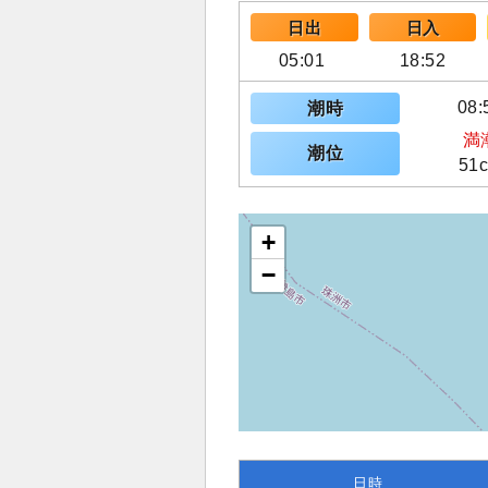
日出
日入
05:01
18:52
08:
潮時
満
潮位
51
+
−
日時