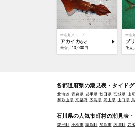
幸進丸グループ
幸進
アカイカ
ブ
10,000
乗合／
円
仕立
各都道府県の潮見表・タイドグ
北海道
青森県
岩手県
秋田県
宮城県
山
和歌山県
京都府
広島県
岡山県
山口県
石川県の人気市町村の潮見表・
能登町
小松市
志賀町
加賀市
内灘町
穴