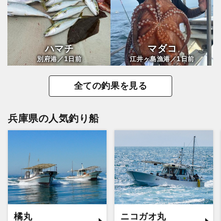
ハマチ
マダコ
1
1
別府港／
日前
江井ヶ島漁港／
日前
全ての釣果を見る
兵庫県の人気釣り船
橘丸
ニコガオ丸