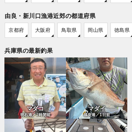
由良・新川口漁港近郊の都道府県
京都府
大阪府
鳥取県
岡山県
徳島県
兵庫県の最新釣果
マダコ
マダイ
2
1
明石港／
時間前
福良港／
日前