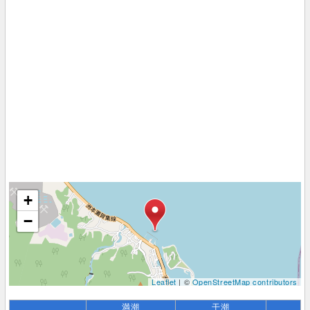
+
−
Leaflet
| ©
OpenStreetMap contributors
満潮
干潮