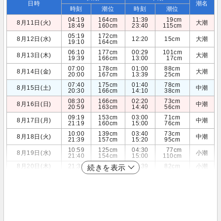
日時
潮名
時刻
潮位
時刻
潮位
04:19
164cm
11:39
19cm
8月11日(火)
大潮
18:49
160cm
23:40
115cm
05:19
172cm
8月12日(水)
12:20
15cm
大潮
19:10
164cm
06:10
177cm
00:29
101cm
8月13日(木)
大潮
19:39
166cm
13:00
17cm
07:00
178cm
01:00
88cm
8月14日(金)
大潮
20:00
167cm
13:39
25cm
07:40
175cm
01:40
78cm
8月15日(土)
中潮
20:30
166cm
14:10
38cm
08:30
166cm
02:20
73cm
8月16日(日)
中潮
20:59
163cm
14:40
56cm
09:19
153cm
03:00
71cm
8月17日(月)
中潮
21:19
160cm
15:00
76cm
10:00
139cm
03:40
73cm
8月18日(火)
中潮
21:39
157cm
15:20
95cm
10:59
125cm
04:30
77cm
8月19日(水)
小潮
21:40
154cm
15:00
110cm
8月20日(木)
21:39
153cm
05:39
82cm
小潮
続きを表示