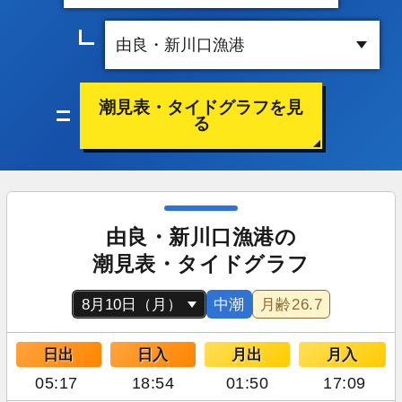
潮見表・タイドグラフを見
る
由良・新川口漁港の
潮見表・タイドグラフ
中潮
月齢
26.7
日出
日入
月出
月入
05:17
18:54
01:50
17:09