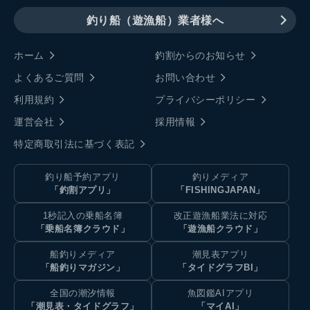
釣り船（遊漁船）業者様へ
ホーム
釣割からのお知らせ
よくあるご質問
お問い合わせ
利用規約
プライバシーポリシー
運営会社
採用情報
特定商取引法に基づく表記
釣り船予約アプリ
釣りメディア
「釣割アプリ」
「FISHINGJAPAN」
1秒記入の乗船名簿
改正遊漁船業法に対応
「乗船名簿クラウド」
「遊漁船クラウド」
船釣りメディア
潮見表アプリ
「船釣りマガジン」
「タイドグラフBI」
全国の潮汐情報
魚図鑑AIアプリ
「潮見表・タイドグラフ」
「マイAI」