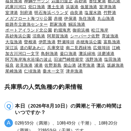
福良漁港
神鋼ケーソン
苅屋の波止
高砂港
香住東港
都志港
武庫川河口
炬口漁港
灘土生港
浜坂港
仮屋漁港
室津漁港
室津港
別府港
明石海浜ベランダ
由良港
塩屋水路
竹野港
メガフロート海づり公園
赤穂
伊保港
魚住漁港
丸山漁港
姫路市立遊漁センター
郡家漁港
鰯浜漁港
ポートアイランド北公園
釣堀海恵
御前浜橋
松江海岸
高砂海浜公園
沼島港
阿那賀漁港
シーパーク佐野
育波漁港
大塩漁港
曽根港
伊毘漁港
野瀬埠頭
赤穂海浜公園
富島漁港
深江浜
道の駅あわじ
兵庫突堤
南二見西緑地
広畑埠頭
江崎
加古川河口一文字
鳥飼漁港
釜口漁港
灘浜緑地
須磨浦港
阿万海岸海水浴場の波止
旧波門崎燈籠堂
浅野漁港
塩田漁港
福良
岩見漁港
浦港
佐野新島
柴山港
諸寄漁港
灘浜
坂越漁港
尾崎漁港
仁頃漁港
垂水一文字
津井漁港
兵庫県の人気魚種の釣果情報
本日（2026年8月10日）の満潮と干潮の時間は
いつですか？
02時59分（満潮）、10時49分（干潮）、18時20分
（満潮）、22時59分（干潮）です。