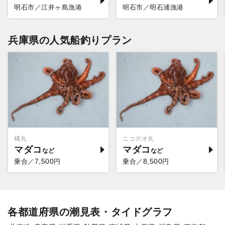
明石市／江井ヶ島漁港
明石市／明石浦漁港
兵庫県の人気船釣りプラン
橘丸
ニコガオ丸
マダコ
マダコ
7,500
8,500
乗合／
円
乗合／
円
各都道府県の潮見表・タイドグラフ