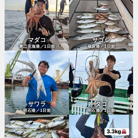
マダコ
サゴシ
1
1
東二見漁港／
日前
福良港／
日前
サワラ
タコ
1
1
明石港／
日前
明石港／
日前