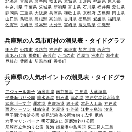
北海道
青森県
岩手県
秋田県
宮城県
山形県
福島県
東京都
神奈川県
千葉県
茨城県
新潟県
富山県
石川県
福井県
愛知県
静岡県
三重県
大阪府
兵庫県
和歌山県
京都府
広島県
岡山県
山口県
鳥取県
島根県
高知県
香川県
徳島県
愛媛県
福岡県
佐賀県
長崎県
熊本県
大分県
宮崎県
鹿児島県
沖縄県
兵庫県の人気市町村の潮見表・タイドグラフ
明石市
姫路市
淡路市
神戸市
赤穂市
加古川市
西宮市
南あわじ市
播磨町
高砂市
たつの市
芦屋市
洲本市
相生市
尼崎市
豊岡市
新温泉町
香美町
兵庫県の人気ポイントの潮見表・タイドグラ
フ
アジュール舞子
須磨海岸
南芦屋浜
二見港
大蔵海岸
平磯海づり公園
垂水漁港
明石港
津名港
神戸空港親水護岸
武庫川一文字
洲本港
妻鹿漁港
網干港
本荘人工島
神戸港
西宮ケーソン
林崎漁港
岩屋港
姫路港
江井ヶ島港
湊港
甲子園浜海浜公園
鳴尾浜臨海公園海釣り広場
尼崎
六甲マリンパーク
明石新波止
須磨海釣り公園
尼崎市立魚釣り公園
翼港
姫路港中島埠頭
東二見人工島