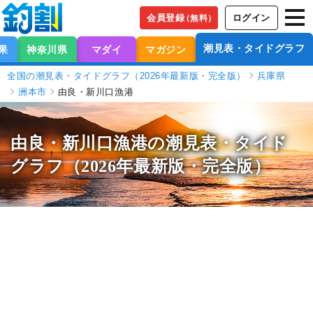
会員登録
ログイン
（無料）
潮見表・タイドグラフ
果
神奈川県
マダイ
マガジン
全国の潮見表・タイドグラフ（2026年最新版・完全版）
兵庫県
洲本市
由良・新川口漁港
由良・新川口漁港の潮見表
・タイド
グラフ（2026年最新版・完全版）