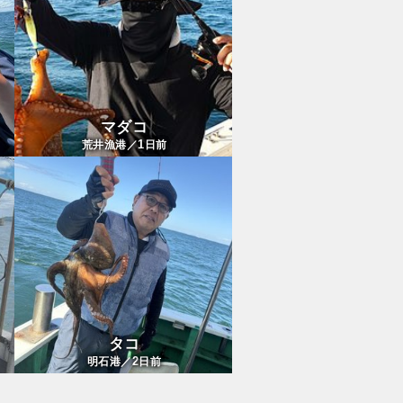
マダコ
1
荒井漁港／
日前
タコ
2
明石港／
日前