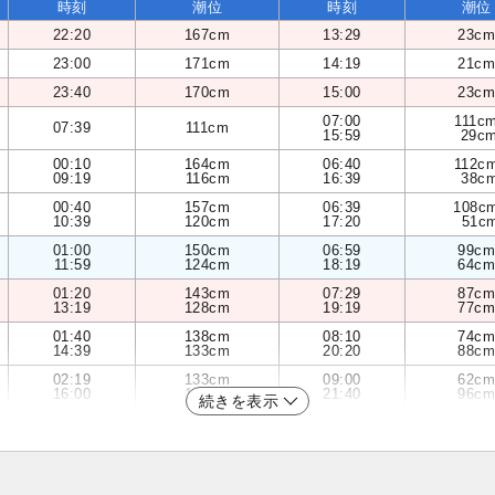
時刻
潮位
時刻
潮位
22:20
167cm
13:29
23cm
23:00
171cm
14:19
21cm
23:40
170cm
15:00
23cm
07:00
111c
07:39
111cm
15:59
29c
00:10
164cm
06:40
112c
09:19
116cm
16:39
38c
00:40
157cm
06:39
108c
10:39
120cm
17:20
51c
01:00
150cm
06:59
99cm
11:59
124cm
18:19
64cm
01:20
143cm
07:29
87cm
13:19
128cm
19:19
77cm
01:40
138cm
08:10
74cm
14:39
133cm
20:20
88cm
02:19
133cm
09:00
62cm
16:00
137cm
21:40
96cm
続きを表示