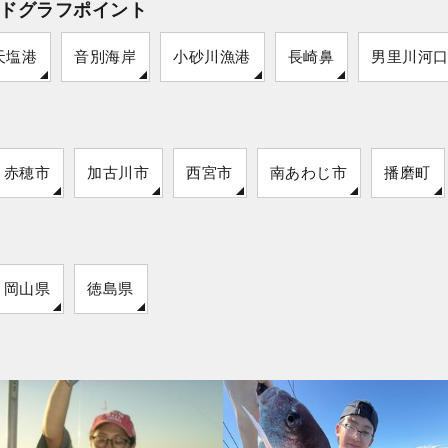
ドグラフポイント
天塩港
音別海岸
小砂川漁港
長崎鼻
男里川河
赤穂市
加古川市
西宮市
南あわじ市
播磨町
岡山県
徳島県