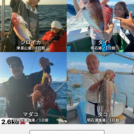
シロイカ
タイ
1
1
津居山港／
日前
明石港／
日前
マダコ
タコ
1
1
江井ヶ島漁港／
日前
明石浦漁港／
日前