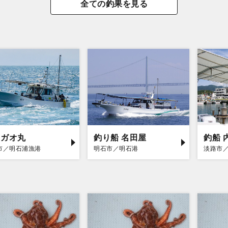
全ての釣果を見る
コガオ丸
釣り船 名田屋
釣船 
市／明石浦漁港
明石市／明石港
淡路市