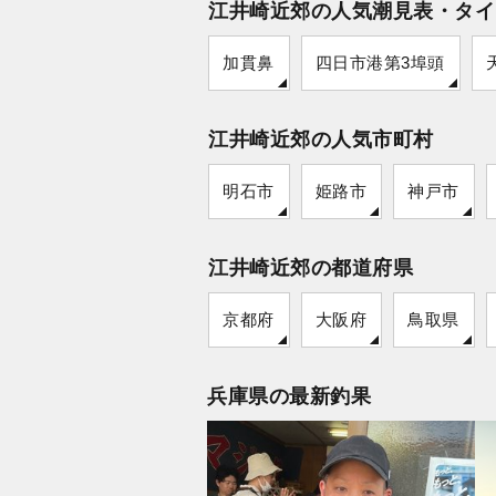
江井崎近郊の人気潮見表・タイ
加貫鼻
四日市港第3埠頭
江井崎近郊の人気市町村
明石市
姫路市
神戸市
江井崎近郊の都道府県
京都府
大阪府
鳥取県
兵庫県の最新釣果