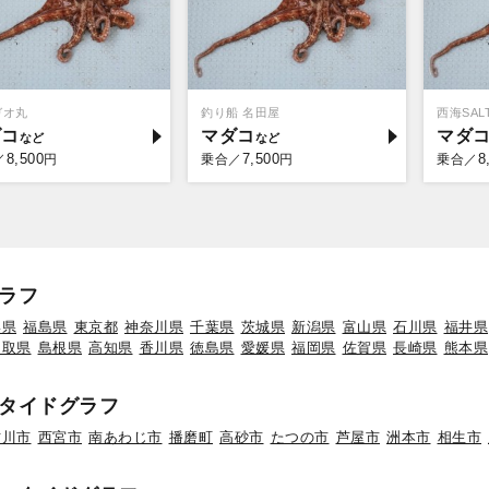
ガオ丸
釣り船 名田屋
西海SALT
ダコ
マダコ
マダ
8,500
7,500
8
／
円
乗合／
円
乗合／
ラフ
形県
福島県
東京都
神奈川県
千葉県
茨城県
新潟県
富山県
石川県
福井県
鳥取県
島根県
高知県
香川県
徳島県
愛媛県
福岡県
佐賀県
長崎県
熊本県
タイドグラフ
古川市
西宮市
南あわじ市
播磨町
高砂市
たつの市
芦屋市
洲本市
相生市