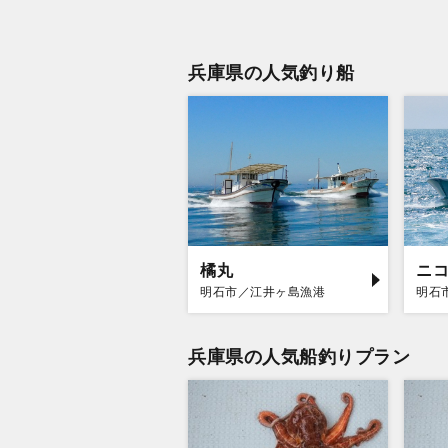
兵庫県の人気釣り船
橘丸
ニ
明石市／江井ヶ島漁港
明石
兵庫県の人気船釣りプラン