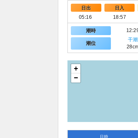
日出
日入
05:16
18:57
12:2
潮時
干潮
潮位
28c
+
−
日時