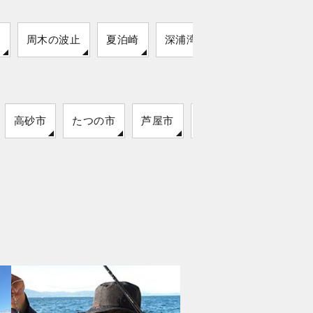
口
周木の波止
夏泊崎
深浦湾
高砂市
たつの市
芦屋市
洲本市
相生市