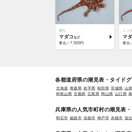
橘丸
ニコ
マダコ
マ
7,500
乗合／
円
乗合
各都道府県の潮見表・タイドグ
北海道
青森県
岩手県
秋田県
宮城県
山
和歌山県
京都府
広島県
岡山県
山口県
兵庫県の人気市町村の潮見表・
明石市
姫路市
淡路市
神戸市
赤穂市
加