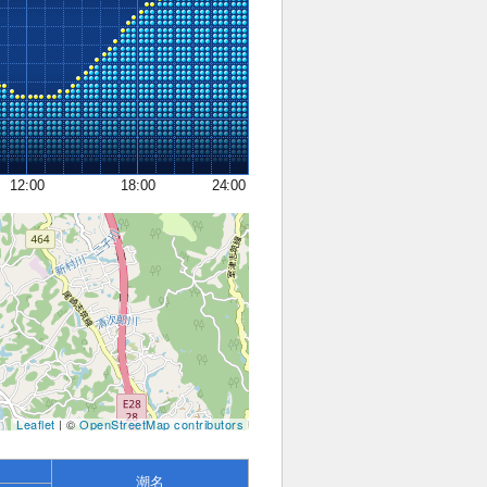
12:00
18:00
24:00
Leaflet
| ©
OpenStreetMap contributors
潮名