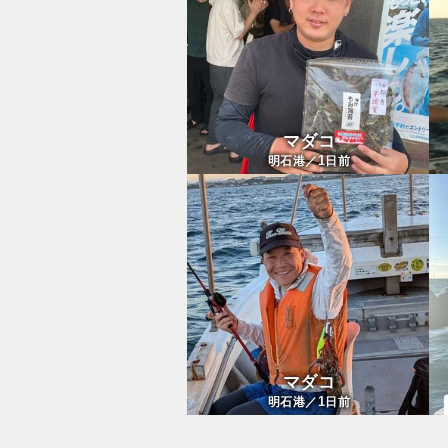
マダコ
1
明石港／
日前
マダコ
1
明石港／
日前