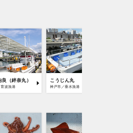
内良（絆奈丸）
こうじん丸
西海SAL
／育波漁港
神戸市／垂水漁港
明石市／東