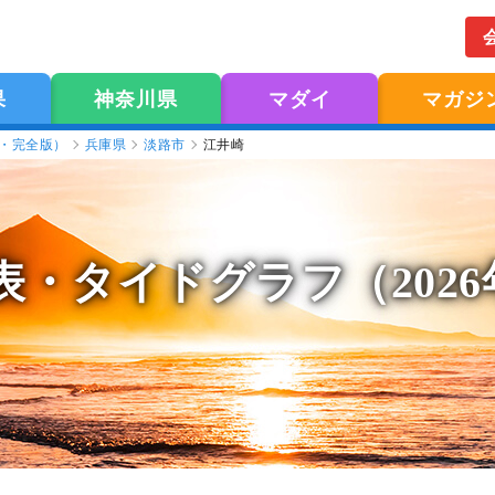
果
神奈川県
マダイ
マガジ
版・完全版）
兵庫県
淡路市
江井崎
表
・タイドグラフ（202