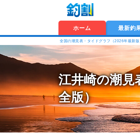
ホーム
最新釣
全国の潮見表・タイドグラフ（2026年最新
江井崎の潮見
全版）