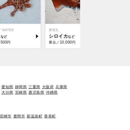
 WATER
豊裕丸
釣り船 名田
コ
シロイカ
マダコ
,500
10,000
8,0
円
乗合／
円
乗合／
愛知県
静岡県
三重県
大阪府
兵庫県
大分県
宮崎県
鹿児島県
沖縄県
尼崎市
豊岡市
新温泉町
香美町