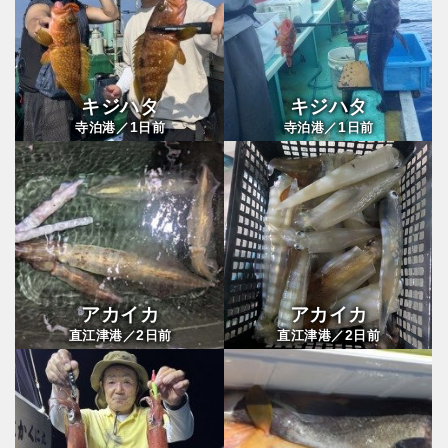
キジハタ
キジハタ
1
1
寺泊港／
日前
寺泊港／
日前
アカイカ
アカイカ
2
2
直江津港／
日前
直江津港／
日前