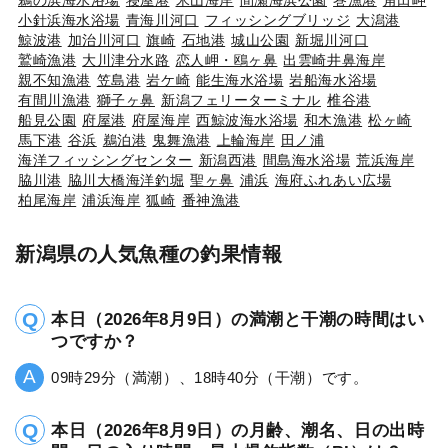
小針浜海水浴場
青海川河口
フィッシングブリッジ
大潟港
鯨波港
加治川河口
旗崎
石地港
城山公園
新堀川河口
鷲崎漁港
大川津分水路
恋人岬・鴎ヶ鼻
出雲崎井鼻海岸
親不知漁港
笠島港
岩ケ崎
能生海水浴場
岩船海水浴場
有間川漁港
獅子ヶ鼻
新潟フェリーターミナル
椎谷港
船見公園
府屋港
府屋海岸
西鯨波海水浴場
和木漁港
松ヶ崎
馬下港
谷浜
鵜泊港
鬼舞漁港
上輪海岸
田ノ浦
海洋フィッシングセンター
新潟西港
間島海水浴場
荒浜海岸
脇川港
脇川大橋海洋釣堀
聖ヶ鼻
浦浜
海府ふれあい広場
柏尾海岸
浦浜海岸
狐崎
番神漁港
新潟県の人気魚種の釣果情報
本日（2026年8月9日）の満潮と干潮の時間はい
つですか？
09時29分（満潮）、18時40分（干潮）です。
本日（2026年8月9日）の月齢、潮名、日の出時