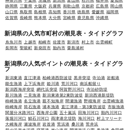
神奈川県
千葉県
茨城県
新潟県
富山県
石川県
福井県
愛知県
静岡県
三重県
大阪府
兵庫県
和歌山県
京都府
広島県
岡山県
山口県
鳥取県
島根県
高知県
香川県
徳島県
愛媛県
福岡県
佐賀県
長崎県
熊本県
大分県
宮崎県
鹿児島県
沖縄県
新潟県の人気市町村の潮見表・タイドグラフ
糸魚川市
上越市
柏崎市
佐渡市
新潟市
村上市
出雲崎町
長岡市
聖籠町
新発田市
胎内市
粟島浦村
新潟県の人気ポイントの潮見表・タイドグラ
フ
新潟東港
直江津港
柏崎港西防波堤
黒井突堤
寺泊港
岩船港
能生漁港
上下浜海岸
姫川港
荒川河口
南浜船留り
新潟西海岸突堤
網代浜突堤
阿賀野川河口
寺泊砂防堤
新川漁港
二見漁港
新潟東港第2東防波堤
新潟西港新堤防
柿崎漁港
名立漁港
親不知海岸
間瀬漁港
野積海岸
出雲崎漁港
柿崎海岸
筒石漁港
浦本漁港
直江津港・第3東防波堤
市振漁港
関屋分水路河口
西海岸公園
五十嵐浜
田海川河口
胎内川河口
落堀川河口
鯖石川河口
両津港北堤防
海川河口
村上マリーナ
大崎海岸
瀬波海岸
岩首港
荒浜港
桑川港
荒井浜
鵜の浜海水浴場
寝屋港
米山海岸
間瀬海浜公園
巻漁港
角田岬