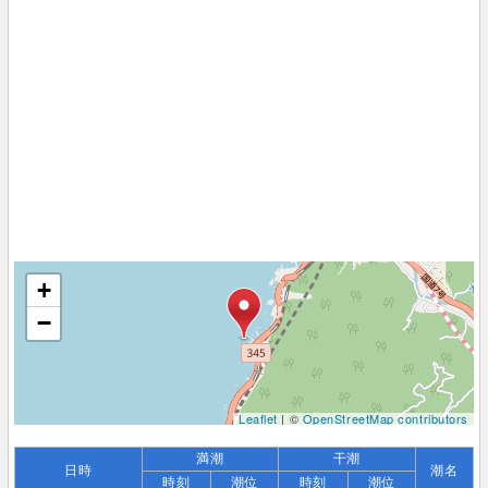
+
−
Leaflet
| ©
OpenStreetMap contributors
満潮
干潮
日時
潮名
時刻
潮位
時刻
潮位