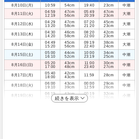
8月10日(月)
10:59
54cm
19:40
23cm
中潮
04:59
47cm
05:49
47cm
8月11日(火)
大潮
12:19
56cm
20:39
23cm
04:29
47cm
07:20
45cm
8月12日(水)
大潮
13:20
58cm
21:20
23cm
04:30
46cm
08:20
42cm
8月13日(木)
大潮
14:20
58cm
22:00
23cm
04:49
45cm
09:19
38cm
8月14日(金)
大潮
15:20
56cm
22:40
24cm
05:00
44cm
10:00
34cm
8月15日(土)
中潮
16:10
52cm
23:19
25cm
05:20
43cm
11:00
30cm
8月16日(日)
中潮
17:00
48cm
23:40
27cm
05:40
42cm
8月17日(月)
11:59
28cm
中潮
18:00
43cm
06:00
43cm
00:00
29cm
8月18日(火)
中潮
19:10
39cm
12:59
26cm
06:19
43cm
00:19
32cm
8月19日(水)
小潮
20:59
36cm
13:59
26cm
続きを表示