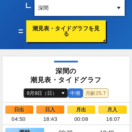
潮見表・タイドグラフを見
る
深間の
潮見表・タイドグラフ
中潮
月齢
25.7
日出
日入
月出
月入
04:50
18:43
00:08
16:07