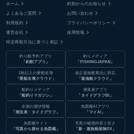
ホーム
釣割からのお知らせ
よくあるご質問
お問い合わせ
利用規約
プライバシーポリシー
運営会社
採用情報
特定商取引法に基づく表記
釣り船予約アプリ
釣りメディア
「釣割アプリ」
「FISHINGJAPAN」
1秒記入の乗船名簿
改正遊漁船業法に対応
「乗船名簿クラウド」
「遊漁船クラウド」
船釣りメディア
潮見表アプリ
「船釣りマガジン」
「タイドグラフBI」
全国の潮汐情報
魚図鑑AIアプリ
「潮見表・タイドグラフ」
「マイAI」
魚図鑑サイト
充実の補償内容と安さ
「写真から探せる魚図鑑」
「新・遊漁船保険DX」