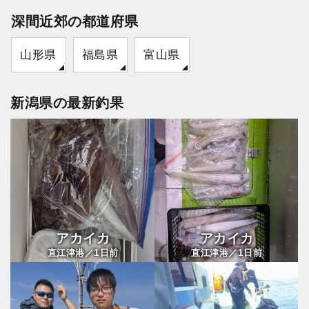
深間近郊の都道府県
山形県
福島県
富山県
新潟県の最新釣果
アカイカ
アカイカ
1
1
直江津港／
日前
直江津港／
日前