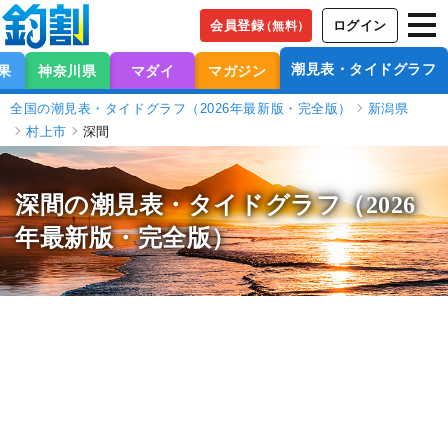
会員登録
ログイン
（無料）
潮見表・タイドグラフ
果
神奈川県
マダイ
マガジン
全国の潮見表・タイドグラフ（2026年最新版・完全版）
新潟県
村上市
深間
深間の潮見表
・タイドグラフ（2026
年最新版・完全版）