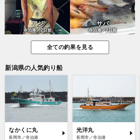
アジ
サバ
2
2
寺泊港／
日前
寺泊港／
日前
全ての釣果を見る
新潟県の人気釣り船
なかくに丸
光洋丸
長岡市／寺泊港
長岡市／寺泊港