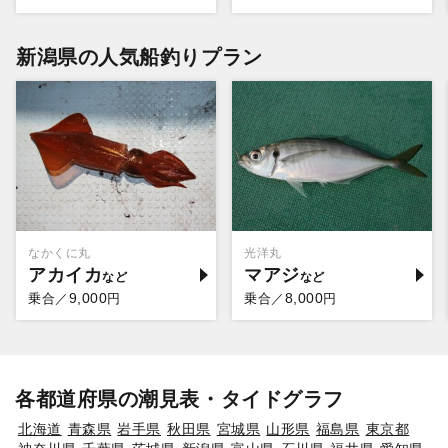
新潟県の人気船釣りプラン
なかくに丸
光洋丸
アカイカ
マアジ
9,000
8,000
乗合／
円
乗合／
円
各都道府県の潮見表・タイドグラフ
北海道
青森県
岩手県
秋田県
宮城県
山形県
福島県
東京都