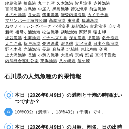
蛸島漁港
輪島港
九十九湾
久木漁港
皆月漁港
赤神漁港
百浦漁港
白鳥港
中居入
黒島漁港
徳光海岸
前波漁港
えのめ漁港
弁天島
鵜川漁港
能登内浦海岸
カイモチ鼻
マリンパーク海族公園
高屋漁港
庵漁港
鵜浦漁港
ねやフィッシングパーク
小浦漁港
鵜飼漁港
古君漁港
立ケ鼻
新崎
祖母ヶ浦漁港
松波漁港
剱地漁港
関野鼻
猿山岬
波並漁港
七海漁港
イナヘズミ鼻
深見漁港
甲漁港
名舟漁港
よこさ鼻
折戸漁港
矢波漁港
深見磯
大沢漁港
日出ケ島漁港
野々木鼻
光浦漁港
長島
真脇港
北脇崎
恵比寿崎
釜鼻
上大沢漁港
長浦
小鵜入漁港
大長崎
宗崎
窓岩
真浦千畳敷
内浦総合運動公園
東浜漁港
八ヶ崎港
竜ケ崎
石川県の人気魚種の釣果情報
本日（2026年8月9日）の満潮と干潮の時間はい
つですか？
10時00分（満潮）、18時40分（干潮）です。
本日（2026年8月9日）の月齢、潮名、日の出時