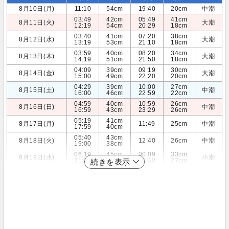
8月10日(月)
11:10
54cm
19:40
20cm
中潮
03:49
42cm
05:49
41cm
8月11日(火)
大潮
12:19
54cm
20:29
18cm
03:40
41cm
07:20
38cm
8月12日(水)
大潮
13:19
53cm
21:10
18cm
03:59
40cm
08:20
34cm
8月13日(木)
大潮
14:19
51cm
21:50
18cm
04:09
39cm
09:19
30cm
8月14日(金)
大潮
15:00
49cm
22:20
20cm
04:29
39cm
10:00
27cm
8月15日(土)
中潮
16:00
46cm
22:59
22cm
04:59
40cm
10:59
26cm
8月16日(日)
中潮
16:59
43cm
23:29
26cm
05:19
41cm
8月17日(月)
11:49
25cm
中潮
17:59
40cm
05:40
43cm
8月18日(火)
12:40
26cm
中潮
19:00
38cm
06:19
45cm
00:09
33cm
8月19日(水)
小潮
21:00
37cm
13:40
27cm
続きを表示