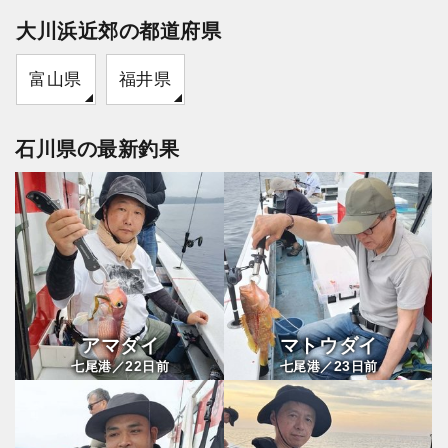
大川浜近郊の都道府県
富山県
福井県
石川県の最新釣果
アマダイ
マトウダイ
22
23
七尾港／
日前
七尾港／
日前