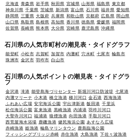
北海道
青森県
岩手県
秋田県
宮城県
山形県
福島県
東京都
神奈川県
千葉県
茨城県
新潟県
富山県
石川県
福井県
愛知県
静岡県
三重県
大阪府
兵庫県
和歌山県
京都府
広島県
岡山県
山口県
鳥取県
島根県
高知県
香川県
徳島県
愛媛県
福岡県
佐賀県
長崎県
熊本県
大分県
宮崎県
鹿児島県
沖縄県
石川県の人気市町村の潮見表・タイドグラフ
能登町
小松市
志賀町
加賀市
内灘町
穴水町
七尾市
輪島市
珠洲市
金沢市
羽咋市
白山市
石川県の人気ポイントの潮見表・タイドグラ
フ
金沢港
滝港
能登島海づりセンター
新堀川河口防波堤
七尾港
内灘マリーナ
小木港
橋立漁港
梯川河口
金石港
西海漁港
ふれあい広場
安宅海浜公園
宇出津新港
飯田港
千里浜
松任海浜公園
富来漁港
黒崎漁港
内浦港
羽咋川河口
大聖寺川河口
福浦港
狼煙漁港
向田漁港
手取川河口
西荒屋海水浴場
鹿磯漁港
健民海浜公園
あすなろ広場
赤崎漁港
姫漁港
輪島マリンタウン
鹿島臨海公園
フィッシングブリッジ赤崎
赤住漁港
大島漁港
下佐々波漁港