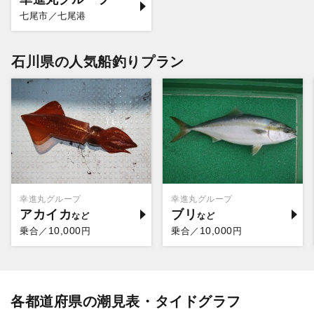
七尾市／七尾港
石川県の人気船釣りプラン
幸進丸グループ
幸進丸グループ
アカイカ
ブリ
10,000
10,000
乗合／
円
乗合／
円
各都道府県の潮見表・タイドグラフ