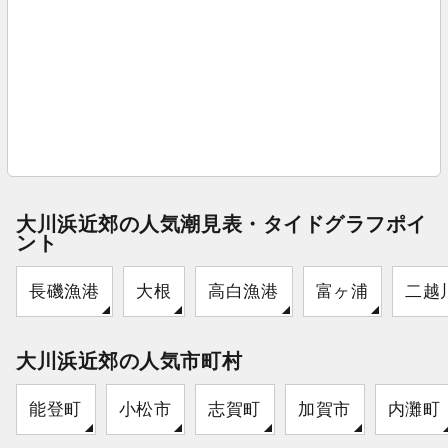
大川浜近郊の人気潮見表・タイドグラフポイ
ント
長磯漁港
大根
高白漁港
富ヶ浦
二越
大川浜近郊の人気市町村
能登町
小松市
志賀町
加賀市
内灘町