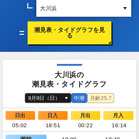
潮見表・タイドグラフを見
る
大川浜の
潮見表・タイドグラフ
中潮
月齢
25.7
日出
日入
月出
月入
05:02
18:51
00:22
16:14