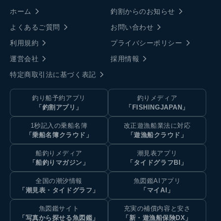
ホーム
釣割からのお知らせ
よくあるご質問
お問い合わせ
利用規約
プライバシーポリシー
運営会社
採用情報
特定商取引法に基づく表記
釣り船予約アプリ
釣りメディア
「釣割アプリ」
「FISHINGJAPAN」
1秒記入の乗船名簿
改正遊漁船業法に対応
「乗船名簿クラウド」
「遊漁船クラウド」
船釣りメディア
潮見表アプリ
「船釣りマガジン」
「タイドグラフBI」
全国の潮汐情報
魚図鑑AIアプリ
「潮見表・タイドグラフ」
「マイAI」
魚図鑑サイト
充実の補償内容と安さ
「写真から探せる魚図鑑」
「新・遊漁船保険DX」