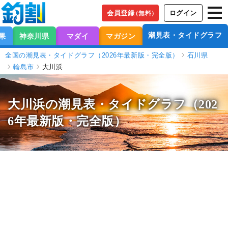
会員登録
ログイン
（無料）
潮見表・タイドグラフ
果
神奈川県
マダイ
マガジン
全国の潮見表・タイドグラフ（2026年最新版・完全版）
石川県
輪島市
大川浜
大川浜の潮見表
・タイドグラフ（202
6年最新版・完全版）