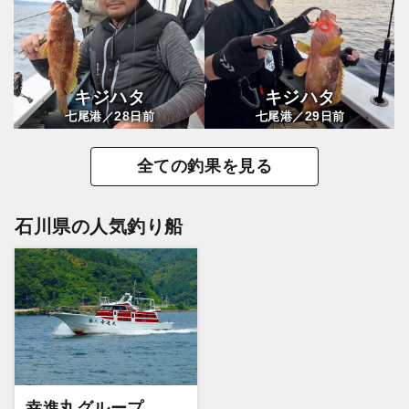
キジハタ
キジハタ
28
29
七尾港／
日前
七尾港／
日前
全ての釣果を見る
石川県の人気釣り船
幸進丸グループ