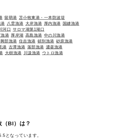
港
留萌港
苫小牧東港・一本防波堤
漁港
八雲漁港
大岸漁港
厚内漁港
国縫漁港
川河口
サロマ湖第1湖口
石漁港
厚岸湖
高島漁港
中の川漁港
興部漁港
住吉漁港
頓別漁港
砂原漁港
毛港
古潭漁港
落部漁港
濃昼漁港
港
大樹漁港
川汲漁港
ウトロ漁港
（BI）は？
6.5となっています。