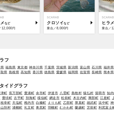
AB
SCARAB
SCARAB
ラメ
クロソイ
ヒラ
12,000
8,000
1
／
円
乗合／
円
乗合／
ラフ
形県
福島県
東京都
神奈川県
千葉県
茨城県
新潟県
富山県
石川県
福井県
鳥取県
島根県
高知県
香川県
徳島県
愛媛県
福岡県
佐賀県
長崎県
熊本県
タイドグラフ
標津町
長万部町
豊浦町
余市町
伊達市
八雲町
島牧村
猿払村
留萌市
知内
町
豊頃町
古平町
別海町
様似町
網走市
松前町
木古内町
興部町
江差町
枝幸町
天塩町
稚内市
白糠町
えりも町
乙部町
厚真町
雄武町
浜中町
神
初山別村
浦幌町
礼文町
奥尻町
羽幌町
むかわ町
蘭越町
苫前町
利尻富士