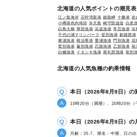
北海道の人気ポイントの潮見表
江ノ島海岸
石狩湾新港
能取岬
十勝港
岩
小樽港色内埠頭
弁天島
崎守防波堤
白老
白鳥大橋
厚田漁港
浜益漁港
常呂漁港
浜
千代の浦マリンパーク
登別漁港
釧路西港
東浦漁港
椴法華港
豊浦漁港
門別漁港
花
鷲別漁港
薫別漁港
忍路漁港
乙部漁港
祝
白糠漁港
イタンキ漁港
尾札部漁港
歌別
北海道の人気魚種の釣果情報
本日（2026年8月9日）
10時20分（満潮）、20時20分
本日（2026年8月9日
月齢：25.7、潮名：中潮、日の出