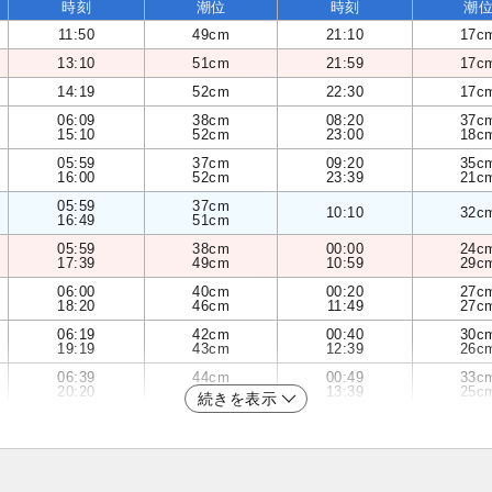
時刻
潮位
時刻
潮
11:50
49cm
21:10
17c
13:10
51cm
21:59
17c
14:19
52cm
22:30
17c
06:09
38cm
08:20
37c
15:10
52cm
23:00
18c
05:59
37cm
09:20
35c
16:00
52cm
23:39
21c
05:59
37cm
10:10
32c
16:49
51cm
05:59
38cm
00:00
24c
17:39
49cm
10:59
29c
06:00
40cm
00:20
27c
18:20
46cm
11:49
27c
06:19
42cm
00:40
30c
19:19
43cm
12:39
26c
06:39
44cm
00:49
33c
20:20
39cm
13:39
25c
続きを表示