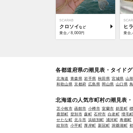
SCARAB
SCAR
クロソイ
ヒ
8,000
乗合／
円
乗合
各都道府県の潮見表・タイドグ
北海道
青森県
岩手県
秋田県
宮城県
山
和歌山県
京都府
広島県
岡山県
山口県
北海道の人気市町村の潮見表・
苫小牧市
函館市
小樽市
室蘭市
斜里町
鹿部町
登別市
森町
石狩市
白老町
増毛
せたな町
北斗市
浜頓別町
浦河町
寿都町
紋別市
小平町
厚岸町
新冠町
洞爺湖町