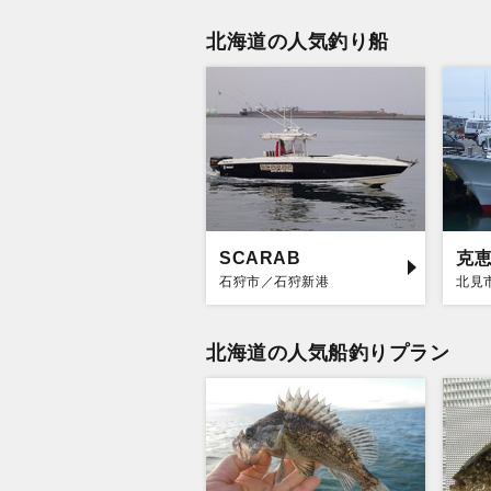
北海道の人気釣り船
SCARAB
克
石狩市／石狩新港
北見
北海道の人気船釣りプラン