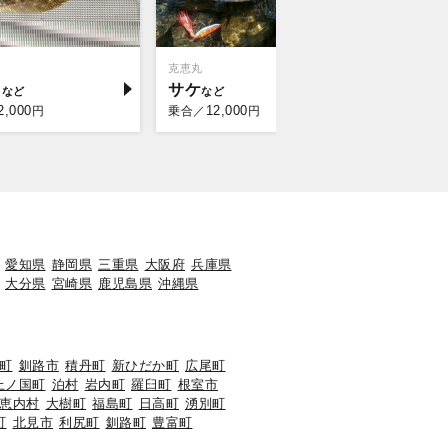
克恵丸
メ
サケ
2,000
12,000
円
乗合／
円
愛知県
静岡県
三重県
大阪府
兵庫県
大分県
宮崎県
鹿児島県
沖縄県
町
釧路市
積丹町
新ひだか町
広尾町
上ノ国町
泊村
岩内町
羅臼町
根室市
恵内村
大樹町
福島町
日高町
湧別町
町
北見市
利尻町
釧路町
豊富町