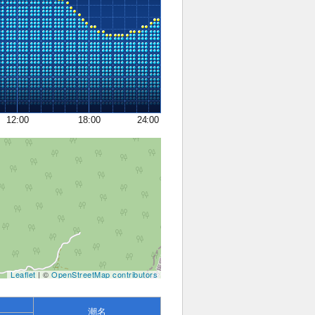
12:00
18:00
24:00
Leaflet
| ©
OpenStreetMap contributors
潮名