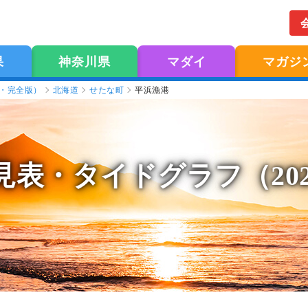
果
神奈川県
マダイ
マガジ
版・完全版）
北海道
せたな町
平浜漁港
見表
・タイドグラフ（20