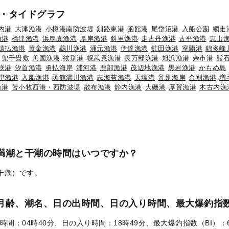
・タイドグラフ
内港
大津漁港
小樽港南防波堤
釧路東港
函館港
尾岱沼港
入船公園
網走
漁港
標津漁港
浜厚真漁港
厚岸漁港
斜里漁港
走古丹漁港
古平漁港
恵山
猿払漁港
黄金漁港
鵡川漁港
涌元漁港
伊達漁港
虻田漁港
室蘭港
錦多峰
兜千畳敷
美国漁港
紋別港
幌武意漁港
長万部漁港
旭浜漁港
余市港
熊
咲港
汐首漁港
勇払海岸
浦河港
鹿部漁港
茂辺地漁港
黒岩漁港
かもめ島
津漁港
入船漁港
函館湯川漁港
志海苔漁港
天塩港
音別海岸
余別漁港
増
漁港
苫小牧西港・西防波堤
散布漁港
静内漁港
大磯港
厚賀漁港
木古内漁
の満潮と干潮の時間はいつですか？
（干潮）です。
）の月齢、潮名、日の出時間、日の入り時間、最大爆釣指数
時間：04時40分、日の入り時間：18時49分、最大爆釣指数（BI）：