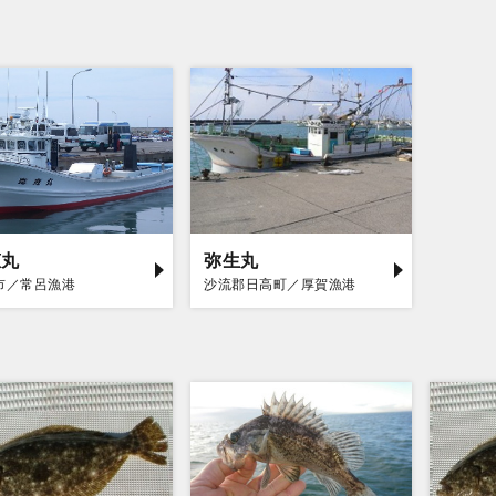
恵丸
弥生丸
市／常呂漁港
沙流郡日高町／厚賀漁港