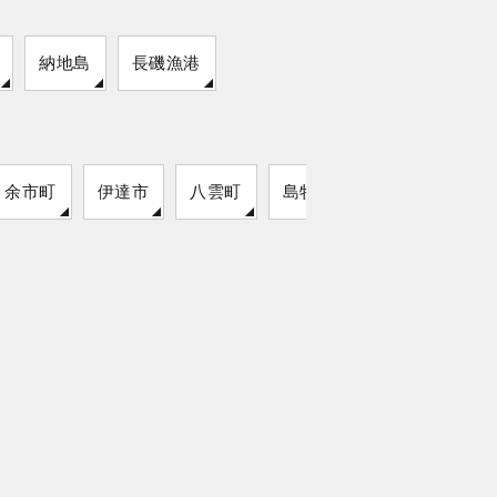
納地島
長磯漁港
余市町
伊達市
八雲町
島牧村
猿払村
留