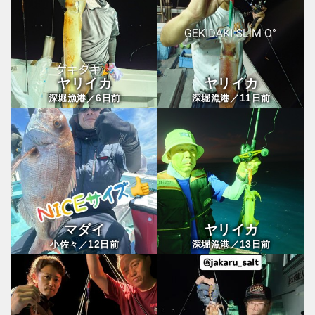
ヤリイカ
ヤリイカ
6
11
深堀漁港／
日前
深堀漁港／
日前
マダイ
ヤリイカ
12
13
小佐々／
日前
深堀漁港／
日前