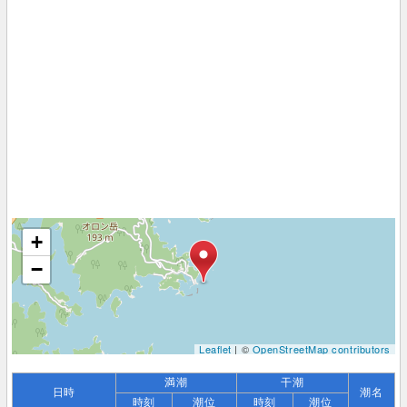
+
−
Leaflet
| ©
OpenStreetMap contributors
満潮
干潮
日時
潮名
時刻
潮位
時刻
潮位