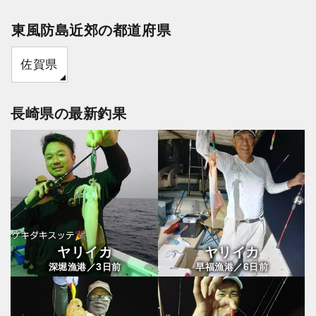
東風防島近郊の都道府県
佐賀県
長崎県の最新釣果
ヤリイカ
ヤリイカ
3
6
深堀漁港／
日前
早福漁港／
日前