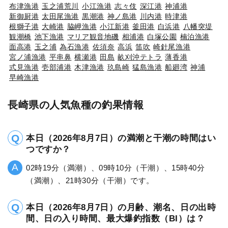
布津漁港
玉之浦荒川
小江漁港
志々伎
深江港
神浦港
新御厨港
太田尾漁港
黒潮港
神ノ島港
川内港
時津港
根獅子港
大崎港
脇岬漁港
小江新港
釜田港
白浜港
八幡突堤
観潮橋
池下漁港
マリア観音地磯
相浦港
白塚公園
楠泊漁港
面高港
玉之浦
為石漁港
佐須奈
高浜
笛吹
崎針尾漁港
宮ノ浦漁港
平串鼻
横瀬港
田島
畝刈沖テトラ
薄香港
式見漁港
壱部浦港
木津漁港
玖島崎
猛島漁港
船廻湾
神浦
早崎漁港
長崎県の人気魚種の釣果情報
本日（2026年8月7日）の満潮と干潮の時間はい
つですか？
02時19分（満潮）、09時10分（干潮）、15時40分
（満潮）、21時30分（干潮）です。
本日（2026年8月7日）の月齢、潮名、日の出時
間、日の入り時間、最大爆釣指数（BI）は？