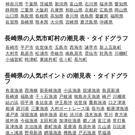
神奈川県
千葉県
茨城県
新潟県
富山県
石川県
福井県
愛知県
静岡県
三重県
大阪府
兵庫県
和歌山県
京都府
広島県
岡山県
山口県
鳥取県
島根県
高知県
香川県
徳島県
愛媛県
福岡県
佐賀県
長崎県
熊本県
大分県
宮崎県
鹿児島県
沖縄県
長崎県の人気市町村の潮見表・タイドグラフ
長崎市
平戸市
佐世保市
五島市
西海市
諫早市
新上五島町
大村市
島原市
松浦市
壱岐市
南島原市
雲仙市
対馬市
川棚町
小値賀町
時津町
東彼杵町
佐々町
長与町
長崎県の人気ポイントの潮見表・タイドグラ
フ
有喜漁港
西海橋
新長崎漁港
小浜漁港
舘浦漁港
島原新港
長崎港
福島港
千々石漁港
戸岐浦
牧島弁天漁港
崎戸
川棚港
結の浜
田平港
多比良港
伊王島沖
佐世保
鷹島漁港
口之津港
相浦
調川港
三重漁港
大村ボートレース場
長与港
船唐津漁港
瀬戸港
深堀漁港
鍋串漁港
若松
須川港
茂木漁港
荒川
青方港
彼杵港
今福漁港
太田和港
加津佐漁港
郷ノ浦
富江港
常灯鼻
富津漁港
京泊漁港
鹿町漁港
星鹿港
島原外港
久山港
日比港
俵ヶ浦港
野母新港
網場漁港
樺島港
戸石漁港
早福港