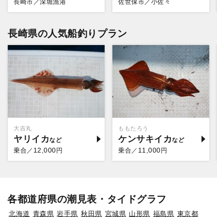
長崎市／深堀漁港
佐世保市／小佐々
長崎県の人気船釣りプラン
大吉丸
ももたろう
ヤリイカ
ケンサキイカ
12,000
11,000
乗合／
円
乗合／
円
各都道府県の潮見表・タイドグラフ
北海道
青森県
岩手県
秋田県
宮城県
山形県
福島県
東京都