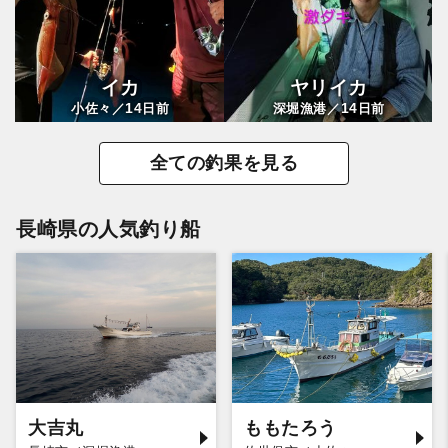
イカ
ヤリイカ
14
14
小佐々／
日前
深堀漁港／
日前
全ての釣果を見る
長崎県の人気釣り船
大吉丸
ももたろう