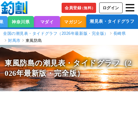
会員登録
ログイン
（無料）
潮見表・タイドグラフ
果
神奈川県
マダイ
マガジン
全国の潮見表・タイドグラフ（2026年最新版・完全版）
長崎県
対馬市
東風防島
東風防島の潮見表
・タイドグラフ（2
026年最新版・完全版）