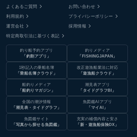
よくあるご質問
お問い合わせ
利用規約
プライバシーポリシー
運営会社
採用情報
特定商取引法に基づく表記
釣り船予約アプリ
釣りメディア
「釣割アプリ」
「FISHINGJAPAN」
1秒記入の乗船名簿
改正遊漁船業法に対応
「乗船名簿クラウド」
「遊漁船クラウド」
船釣りメディア
潮見表アプリ
「船釣りマガジン」
「タイドグラフBI」
全国の潮汐情報
魚図鑑AIアプリ
「潮見表・タイドグラフ」
「マイAI」
魚図鑑サイト
充実の補償内容と安さ
「写真から探せる魚図鑑」
「新・遊漁船保険DX」