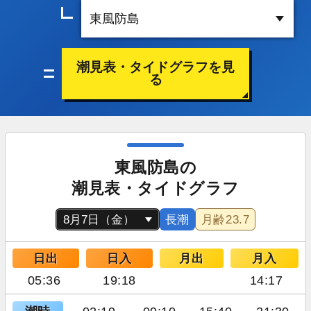
潮見表・タイドグラフを見
る
東風防島の
潮見表・タイドグラフ
長潮
月齢
23.7
日出
日入
月出
月入
05:36
19:18
14:17