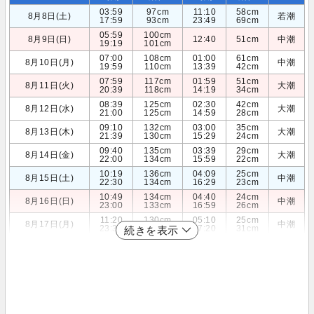
03:59
97cm
11:10
58cm
8月8日(土)
若潮
17:59
93cm
23:49
69cm
05:59
100cm
8月9日(日)
12:40
51cm
中潮
19:19
101cm
07:00
108cm
01:00
61cm
8月10日(月)
中潮
19:59
110cm
13:39
42cm
07:59
117cm
01:59
51cm
8月11日(火)
大潮
20:39
118cm
14:19
34cm
08:39
125cm
02:30
42cm
8月12日(水)
大潮
21:00
125cm
14:59
28cm
09:10
132cm
03:00
35cm
8月13日(木)
大潮
21:39
130cm
15:29
24cm
09:40
135cm
03:39
29cm
8月14日(金)
大潮
22:00
134cm
15:59
22cm
10:19
136cm
04:09
25cm
8月15日(土)
中潮
22:30
134cm
16:29
23cm
10:49
134cm
04:40
24cm
8月16日(日)
中潮
23:00
133cm
16:59
26cm
11:20
130cm
05:10
25cm
8月17日(月)
中潮
23:30
130cm
17:20
31cm
続きを表示