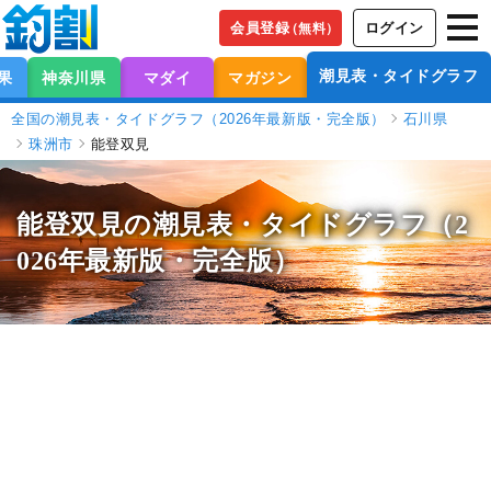
会員登録
ログイン
（無料）
潮見表・タイドグラフ
果
神奈川県
マダイ
マガジン
全国の潮見表・タイドグラフ（2026年最新版・完全版）
石川県
珠洲市
能登双見
能登双見の潮見表
・タイドグラフ（2
026年最新版・完全版）