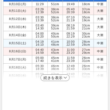
8月10日(月)
11:29
51cm
19:49
18cm
中潮
03:29
38cm
05:40
37cm
8月11日(火)
大潮
12:39
52cm
20:39
18cm
03:30
38cm
07:10
35cm
8月12日(水)
大潮
13:39
52cm
21:19
19cm
03:40
39cm
08:19
33cm
8月13日(木)
大潮
14:30
52cm
21:59
21cm
04:00
40cm
09:19
30cm
8月14日(金)
大潮
15:20
50cm
22:29
23cm
04:19
41cm
10:00
28cm
8月15日(土)
中潮
16:10
48cm
22:59
26cm
04:40
43cm
11:00
27cm
8月16日(日)
中潮
16:59
45cm
23:20
29cm
05:00
45cm
11:59
26cm
8月17日(月)
中潮
17:40
41cm
23:39
31cm
05:30
46cm
12:49
26cm
8月18日(火)
中潮
18:39
38cm
23:40
33cm
05:59
47cm
13:40
27cm
8月19日(水)
小潮
19:40
35cm
23:00
34cm
続きを表示