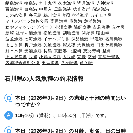
蛸島漁港
輪島港
九十九湾
久木漁港
皆月漁港
赤神漁港
百浦漁港
白鳥港
中居入
黒島漁港
徳光海岸
前波漁港
えのめ漁港
弁天島
鵜川漁港
能登内浦海岸
カイモチ鼻
マリンパーク海族公園
高屋漁港
庵漁港
鵜浦漁港
ねやフィッシングパーク
小浦漁港
鵜飼漁港
古君漁港
立ケ鼻
新崎
祖母ヶ浦漁港
松波漁港
剱地漁港
関野鼻
猿山岬
波並漁港
七海漁港
イナヘズミ鼻
深見漁港
甲漁港
名舟漁港
よこさ鼻
折戸漁港
矢波漁港
深見磯
大沢漁港
日出ケ島漁港
野々木鼻
光浦漁港
長島
真脇港
北脇崎
恵比寿崎
釜鼻
上大沢漁港
長浦
小鵜入漁港
大長崎
宗崎
窓岩
真浦千畳敷
内浦総合運動公園
東浜漁港
八ヶ崎港
竜ケ崎
石川県の人気魚種の釣果情報
本日（2026年8月9日）の満潮と干潮の時間はい
つですか？
10時10分（満潮）、18時50分（干潮）です。
本日（2026年8月9日）の月齢、潮名、日の出時