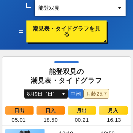
潮見表・タイドグラフを見
る
能登双見の
潮見表・タイドグラフ
中潮
月齢
25.7
日出
日入
月出
月入
05:01
18:50
00:21
16:13