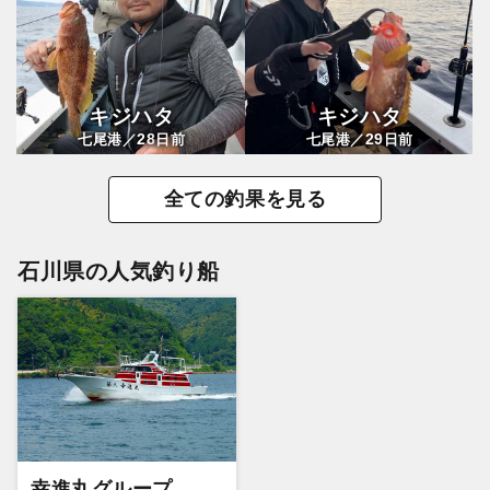
キジハタ
キジハタ
28
29
七尾港／
日前
七尾港／
日前
全ての釣果を見る
石川県の人気釣り船
幸進丸グループ