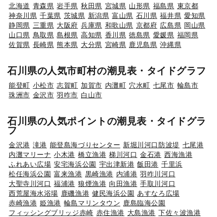
北海道
青森県
岩手県
秋田県
宮城県
山形県
福島県
東京都
神奈川県
千葉県
茨城県
新潟県
富山県
石川県
福井県
愛知県
静岡県
三重県
大阪府
兵庫県
和歌山県
京都府
広島県
岡山県
山口県
鳥取県
島根県
高知県
香川県
徳島県
愛媛県
福岡県
佐賀県
長崎県
熊本県
大分県
宮崎県
鹿児島県
沖縄県
石川県の人気市町村の潮見表・タイドグラフ
能登町
小松市
志賀町
加賀市
内灘町
穴水町
七尾市
輪島市
珠洲市
金沢市
羽咋市
白山市
石川県の人気ポイントの潮見表・タイドグラ
フ
金沢港
滝港
能登島海づりセンター
新堀川河口防波堤
七尾港
内灘マリーナ
小木港
橋立漁港
梯川河口
金石港
西海漁港
ふれあい広場
安宅海浜公園
宇出津新港
飯田港
千里浜
松任海浜公園
富来漁港
黒崎漁港
内浦港
羽咋川河口
大聖寺川河口
福浦港
狼煙漁港
向田漁港
手取川河口
西荒屋海水浴場
鹿磯漁港
健民海浜公園
あすなろ広場
赤崎漁港
姫漁港
輪島マリンタウン
鹿島臨海公園
フィッシングブリッジ赤崎
赤住漁港
大島漁港
下佐々波漁港