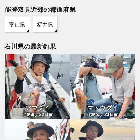
能登双見近郊の都道府県
富山県
福井県
石川県の最新釣果
アマダイ
マトウダイ
22
23
七尾港／
日前
七尾港／
日前