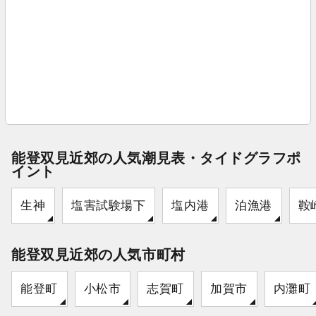
能登双見近郊の人気潮見表・タイドグラフポ
イント
生神
塩害試験場下
塩内港
泊漁港
鞍
能登双見近郊の人気市町村
能登町
小松市
志賀町
加賀市
内灘町