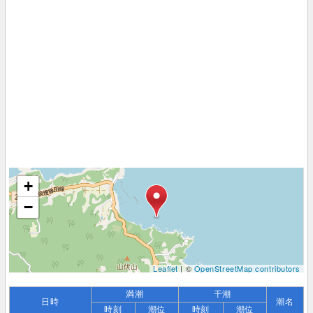
+
−
Leaflet
| ©
OpenStreetMap contributors
満潮
干潮
日時
潮名
時刻
潮位
時刻
潮位