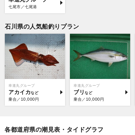
七尾市／七尾港
石川県の人気船釣りプラン
幸進丸グループ
幸進丸グループ
アカイカ
ブリ
10,000
10,000
乗合／
円
乗合／
円
各都道府県の潮見表・タイドグラフ