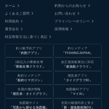
ホーム
釣割からのお知らせ
よくあるご質問
お問い合わせ
利用規約
プライバシーポリシー
運営会社
採用情報
特定商取引法に基づく表記
釣り船予約アプリ
釣りメディア
「釣割アプリ」
「FISHINGJAPAN」
1秒記入の乗船名簿
改正遊漁船業法に対応
「乗船名簿クラウド」
「遊漁船クラウド」
船釣りメディア
潮見表アプリ
「船釣りマガジン」
「タイドグラフBI」
全国の潮汐情報
魚図鑑AIアプリ
「潮見表・タイドグラフ」
「マイAI」
魚図鑑サイト
充実の補償内容と安さ
「写真から探せる魚図鑑」
「新・遊漁船保険DX」