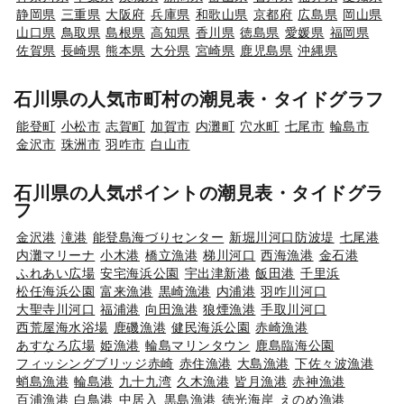
静岡県
三重県
大阪府
兵庫県
和歌山県
京都府
広島県
岡山県
山口県
鳥取県
島根県
高知県
香川県
徳島県
愛媛県
福岡県
佐賀県
長崎県
熊本県
大分県
宮崎県
鹿児島県
沖縄県
石川県の人気市町村の潮見表・タイドグラフ
能登町
小松市
志賀町
加賀市
内灘町
穴水町
七尾市
輪島市
金沢市
珠洲市
羽咋市
白山市
石川県の人気ポイントの潮見表・タイドグラ
フ
金沢港
滝港
能登島海づりセンター
新堀川河口防波堤
七尾港
内灘マリーナ
小木港
橋立漁港
梯川河口
西海漁港
金石港
ふれあい広場
安宅海浜公園
宇出津新港
飯田港
千里浜
松任海浜公園
富来漁港
黒崎漁港
内浦港
羽咋川河口
大聖寺川河口
福浦港
向田漁港
狼煙漁港
手取川河口
西荒屋海水浴場
鹿磯漁港
健民海浜公園
赤崎漁港
あすなろ広場
姫漁港
輪島マリンタウン
鹿島臨海公園
フィッシングブリッジ赤崎
赤住漁港
大島漁港
下佐々波漁港
蛸島漁港
輪島港
九十九湾
久木漁港
皆月漁港
赤神漁港
百浦漁港
白鳥港
中居入
黒島漁港
徳光海岸
えのめ漁港