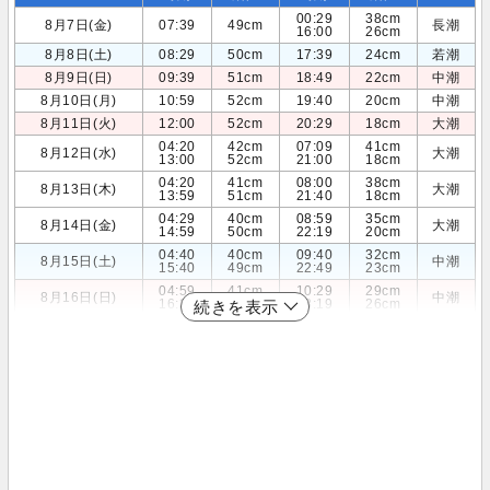
00:29
38cm
8月7日(金)
07:39
49cm
長潮
16:00
26cm
8月8日(土)
08:29
50cm
17:39
24cm
若潮
8月9日(日)
09:39
51cm
18:49
22cm
中潮
8月10日(月)
10:59
52cm
19:40
20cm
中潮
8月11日(火)
12:00
52cm
20:29
18cm
大潮
04:20
42cm
07:09
41cm
8月12日(水)
大潮
13:00
52cm
21:00
18cm
04:20
41cm
08:00
38cm
8月13日(木)
大潮
13:59
51cm
21:40
18cm
04:29
40cm
08:59
35cm
8月14日(金)
大潮
14:59
50cm
22:19
20cm
04:40
40cm
09:40
32cm
8月15日(土)
中潮
15:40
49cm
22:49
23cm
04:59
41cm
10:29
29cm
8月16日(日)
中潮
16:30
46cm
23:19
26cm
続きを表示