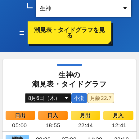
潮見表・タイドグラフを見
る
生神の
潮見表・タイドグラフ
小潮
月齢
22.7
日出
日入
月出
月入
05:00
18:55
22:44
12:41