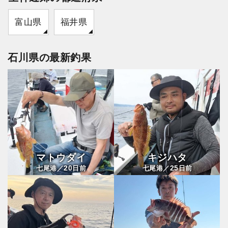
富山県
福井県
石川県の最新釣果
マトウダイ
キジハタ
20
25
七尾港／
日前
七尾港／
日前