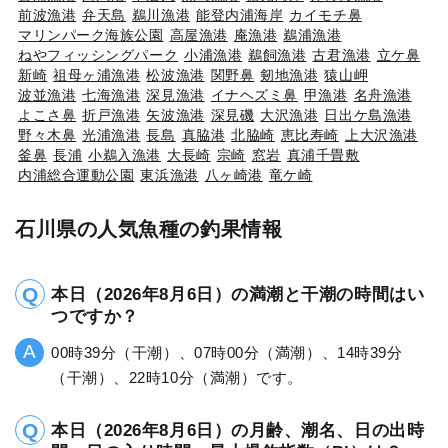
前波漁港
弁天島
鵜川漁港
能登内浦海岸
カイモチ鼻
マリンパーク海族公園
高屋漁港
庵漁港
鵜浦漁港
ねやフィッシングパーク
小浦漁港
鵜飼漁港
古君漁港
立ケ鼻
新崎
祖母ヶ浦漁港
松波漁港
関野鼻
剱地漁港
猿山岬
波並漁港
七海漁港
深見漁港
イナヘズミ鼻
甲漁港
名舟漁港
よこさ鼻
折戸漁港
矢波漁港
深見磯
大沢漁港
日出ケ島漁港
野々木鼻
光浦漁港
長島
真脇港
北脇崎
恵比寿崎
上大沢漁港
釜鼻
長浦
小鵜入漁港
大長崎
宗崎
窓岩
真浦千畳敷
内浦総合運動公園
東浜漁港
八ヶ崎港
竜ケ崎
石川県の人気魚種の釣果情報
本日（2026年8月6日）の満潮と干潮の時間はい
つですか？
00時39分（干潮）、07時00分（満潮）、14時39分
（干潮）、22時10分（満潮）です。
本日（2026年8月6日）の月齢、潮名、日の出時