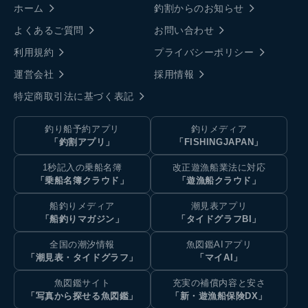
ホーム
釣割からのお知らせ
よくあるご質問
お問い合わせ
利用規約
プライバシーポリシー
運営会社
採用情報
特定商取引法に基づく表記
釣り船予約アプリ
釣りメディア
「釣割アプリ」
「FISHINGJAPAN」
1秒記入の乗船名簿
改正遊漁船業法に対応
「乗船名簿クラウド」
「遊漁船クラウド」
船釣りメディア
潮見表アプリ
「船釣りマガジン」
「タイドグラフBI」
全国の潮汐情報
魚図鑑AIアプリ
「潮見表・タイドグラフ」
「マイAI」
魚図鑑サイト
充実の補償内容と安さ
「写真から探せる魚図鑑」
「新・遊漁船保険DX」