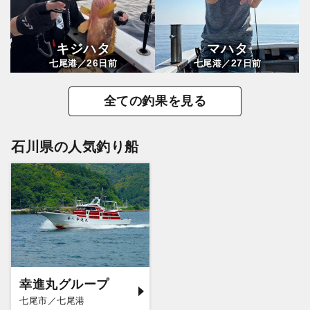
キジハタ
マハタ
26
27
七尾港／
日前
七尾港／
日前
全ての釣果を見る
石川県の人気釣り船
幸進丸グループ
七尾市／七尾港