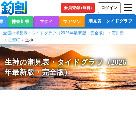
会員登録
ログイン
（無料）
潮見表・タイドグラフ
果
神奈川県
マダイ
マガジン
全国の潮見表・タイドグラフ（2026年最新版・完全版）
石川県
志賀町
生神
生神の潮見表
・タイドグラフ（2026
年最新版・完全版）