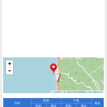
+
−
Leaflet
| ©
OpenStreetMap contributors
満潮
干潮
日時
潮名
時刻
潮位
時刻
潮位