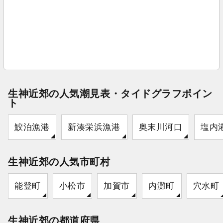
生神近郊の人気潮見表・タイドグラフポイン
ト
鮫泊漁港
新湊栄浜漁港
奥末川河口
塩内
生神近郊の人気市町村
能登町
小松市
加賀市
内灘町
穴水町
生神近郊の都道府県