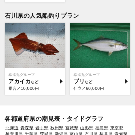
石川県の人気船釣りプラン
幸進丸グループ
幸進丸グループ
アカイカ
ブリ
10,000
60,000
乗合／
円
仕立／
円
各都道府県の潮見表・タイドグラフ
北海道
青森県
岩手県
秋田県
宮城県
山形県
福島県
東京都
神奈川県
千葉県
茨城県
新潟県
富山県
石川県
福井県
愛知県