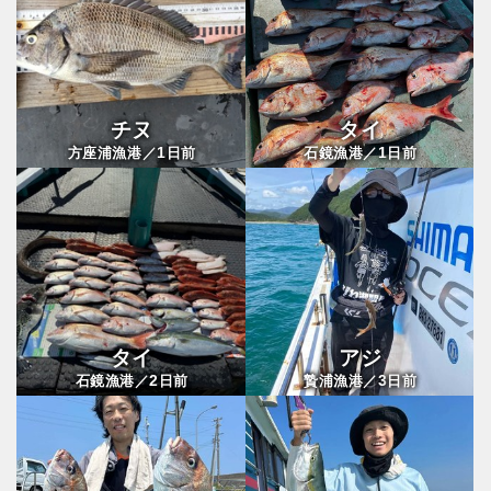
チヌ
タイ
1
1
方座浦漁港／
日前
石鏡漁港／
日前
タイ
アジ
2
3
石鏡漁港／
日前
贄浦漁港／
日前