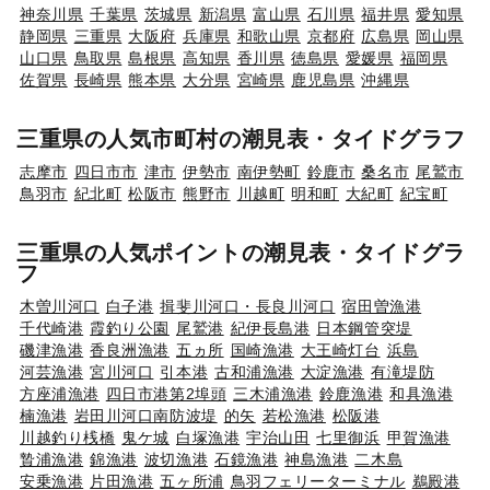
神奈川県
千葉県
茨城県
新潟県
富山県
石川県
福井県
愛知県
静岡県
三重県
大阪府
兵庫県
和歌山県
京都府
広島県
岡山県
山口県
鳥取県
島根県
高知県
香川県
徳島県
愛媛県
福岡県
佐賀県
長崎県
熊本県
大分県
宮崎県
鹿児島県
沖縄県
三重県の人気市町村の潮見表・タイドグラフ
志摩市
四日市市
津市
伊勢市
南伊勢町
鈴鹿市
桑名市
尾鷲市
鳥羽市
紀北町
松阪市
熊野市
川越町
明和町
大紀町
紀宝町
三重県の人気ポイントの潮見表・タイドグラ
フ
木曽川河口
白子港
揖斐川河口・長良川河口
宿田曽漁港
千代崎港
霞釣り公園
尾鷲港
紀伊長島港
日本鋼管突堤
磯津漁港
香良洲漁港
五ヵ所
国崎漁港
大王崎灯台
浜島
河芸漁港
宮川河口
引本港
古和浦漁港
大淀漁港
有滝堤防
方座浦漁港
四日市港第2埠頭
三木浦漁港
鈴鹿漁港
和具漁港
楠漁港
岩田川河口南防波堤
的矢
若松漁港
松阪港
川越釣り桟橋
鬼ケ城
白塚漁港
宇治山田
七里御浜
甲賀漁港
贄浦漁港
錦漁港
波切漁港
石鏡漁港
神島漁港
二木島
安乗漁港
片田漁港
五ヶ所浦
鳥羽フェリーターミナル
鵜殿港