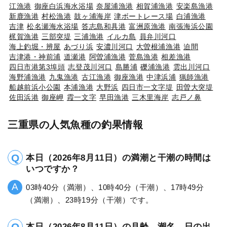
江漁港
御座白浜海水浴場
奈屋浦漁港
相賀浦漁港
安楽島漁港
新鹿漁港
村松漁港
鼓ヶ浦海岸
津ボートレース場
白浦漁港
吉津
松名瀬海水浴場
答志島和具港
富洲原漁港
南張海浜公園
梶賀漁港
三部突堤
三浦漁港
イルカ島
員弁川河口
海上釣堀・辨屋
あづり浜
安濃川河口
大曽根浦漁港
迫間
吉津港・神前浦
道瀬港
阿曽浦漁港
菅島漁港
相差漁港
四日市港第3埠頭
志登茂川河口
島勝浦
礫浦漁港
雲出川河口
海野浦漁港
九鬼漁港
古江漁港
御座漁港
中津浜浦
猟師漁港
船越前浜小公園
本浦漁港
大野浜
四日市一文字堤
田曽大突堤
佐田浜港
御座岬
霞一文字
早田漁港
三木里海岸
志戸ノ鼻
三重県の人気魚種の釣果情報
本日（2026年8月11日）の満潮と干潮の時間は
いつですか？
03時40分（満潮）、10時40分（干潮）、17時49分
（満潮）、23時19分（干潮）です。
本日（2026年8月11日）の月齢、潮名、日の出