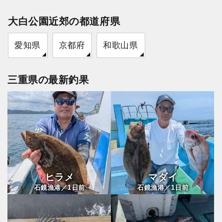
大白公園近郊の都道府県
愛知県
京都府
和歌山県
三重県の最新釣果
ヒラメ
マダイ
1
1
石鏡漁港／
日前
石鏡漁港／
日前