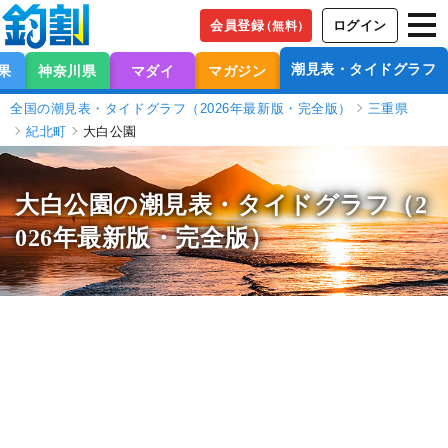
会員登録
ログイン
（無料）
潮見表・タイドグラフ
果
神奈川県
マダイ
マガジン
全国の潮見表・タイドグラフ（2026年最新版・完全版）
三重県
紀北町
大白公園
大白公園の潮見表
・タイドグラフ（2
026年最新版・完全版）