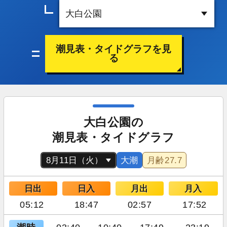
潮見表・タイドグラフを見
る
大白公園の
潮見表・タイドグラフ
大潮
月齢
27.7
日出
日入
月出
月入
05:12
18:47
02:57
17:52