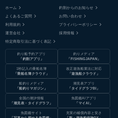
ホーム
釣割からのお知らせ
よくあるご質問
お問い合わせ
利用規約
プライバシーポリシー
運営会社
採用情報
特定商取引法に基づく表記
釣り船予約アプリ
釣りメディア
「釣割アプリ」
「FISHINGJAPAN」
1秒記入の乗船名簿
改正遊漁船業法に対応
「乗船名簿クラウド」
「遊漁船クラウド」
船釣りメディア
潮見表アプリ
「船釣りマガジン」
「タイドグラフBI」
全国の潮汐情報
魚図鑑AIアプリ
「潮見表・タイドグラフ」
「マイAI」
魚図鑑サイト
充実の補償内容と安さ
「写真から探せる魚図鑑」
「新・遊漁船保険DX」