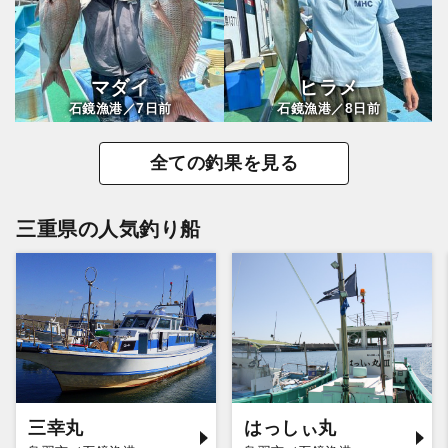
マダイ
ヒラメ
7
8
石鏡漁港／
日前
石鏡漁港／
日前
全ての釣果を見る
三重県の人気釣り船
三幸丸
はっしぃ丸