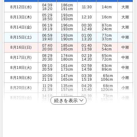
04:39
186cm
8月12日(水)
11:30
14cm
大潮
18:20
191cm
05:29
193cm
8月13日(木)
12:10
16cm
大潮
18:50
193cm
06:19
196cm
00:30
87cm
8月14日(金)
大潮
19:19
193cm
12:49
24cm
06:59
193cm
01:00
77cm
8月15日(土)
中潮
19:40
190cm
13:20
37cm
07:40
185cm
01:40
70cm
8月16日(日)
中潮
20:00
185cm
13:59
54cm
08:29
174cm
02:19
65cm
8月17日(月)
中潮
20:30
180cm
14:20
72cm
09:10
161cm
02:59
63cm
8月18日(火)
中潮
20:59
173cm
14:59
89cm
10:00
147cm
03:39
65cm
8月19日(水)
小潮
21:19
165cm
15:19
106cm
11:29
135cm
04:29
68cm
8月20日(木)
小潮
21:39
157cm
15:40
120cm
14:10
133cm
05:39
73cm
8月21日(金)
小潮
22:19
149cm
16:29
132cm
続きを表示