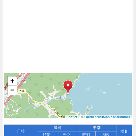
+
−
Leaflet
| ©
OpenStreetMap contributors
満潮
干潮
日時
潮名
時刻
潮位
時刻
潮位