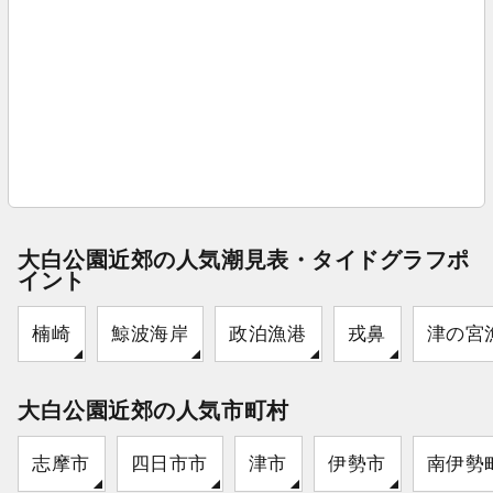
大白公園近郊の人気潮見表・タイドグラフポ
イント
楠崎
鯨波海岸
政泊漁港
戎鼻
津の宮
大白公園近郊の人気市町村
志摩市
四日市市
津市
伊勢市
南伊勢