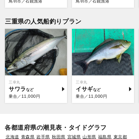
鳥羽市／石鏡漁港
鳥羽市／石鏡漁港
三重県の人気船釣りプラン
三幸丸
三幸丸
サワラ
イサギ
11,000
11,000
乗合／
円
乗合／
円
各都道府県の潮見表・タイドグラフ
北海道
青森県
岩手県
秋田県
宮城県
山形県
福島県
東京都