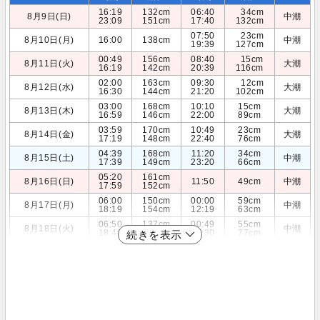
16:19
132cm
06:40
34cm
8月9日(日)
中潮
23:09
151cm
17:40
132cm
07:50
23cm
8月10日(月)
16:00
138cm
中潮
19:39
127cm
00:49
156cm
08:40
15cm
8月11日(火)
大潮
16:19
142cm
20:39
116cm
02:00
163cm
09:30
12cm
8月12日(水)
大潮
16:30
144cm
21:20
102cm
03:00
168cm
10:10
15cm
8月13日(木)
大潮
16:59
146cm
22:00
89cm
03:59
170cm
10:49
23cm
8月14日(金)
大潮
17:19
148cm
22:40
76cm
04:39
168cm
11:20
34cm
8月15日(土)
中潮
17:39
149cm
23:20
66cm
05:20
161cm
8月16日(日)
11:50
49cm
中潮
17:59
152cm
06:00
150cm
00:00
59cm
8月17日(月)
中潮
18:19
154cm
12:19
63cm
06:50
137cm
00:49
55cm
8月18日(火)
中潮
18:40
155cm
12:30
77cm
続きを表示