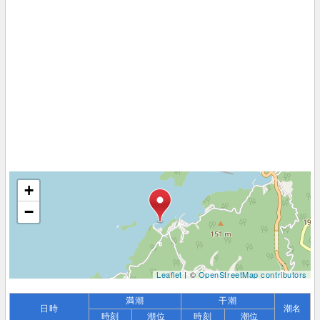
+
−
Leaflet
| ©
OpenStreetMap contributors
満潮
干潮
日時
潮名
時刻
潮位
時刻
潮位