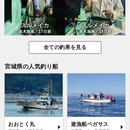
スルメイカ
スルメイカ
17
18
曲木漁港／
日前
曲木漁港／
日前
全ての釣果を見る
宮城県の人気釣り船
おおとく丸
遊漁船ペガサス