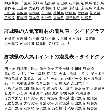
神奈川県
千葉県
茨城県
新潟県
富山県
石川県
福井県
愛知県
静岡県
三重県
大阪府
兵庫県
和歌山県
京都府
広島県
岡山県
山口県
鳥取県
島根県
高知県
香川県
徳島県
愛媛県
福岡県
佐賀県
長崎県
熊本県
大分県
宮崎県
鹿児島県
沖縄県
宮城県の人気市町村の潮見表・タイドグラフ
石巻市
亘理町
仙台市
気仙沼市
女川町
七ヶ浜町
塩竈市
東松島市
南三陸町
松島町
名取市
山元町
宮城県の人気ポイントの潮見表・タイドグラ
フ
閖上港
阿武隈川河口
仙台漁港
石巻漁港
女川港
野蒜湾
鳥の海
マリンゲート塩釜
荒浜港
志津川漁港
小浜港
深沼海岸
磯浜漁港
白浜海水浴場
スリーエム仙台港パーク
松ヶ浜漁港
鮎川港
菖蒲田漁港
石巻工業港
雄勝漁港
吉田花渕港
塩釜港魚市場前
気仙沼港
籬漁港
大浜漁港
荒浜海岸
大島瀬戸
渡波港
万石浦
唐桑漁港
磯崎漁港
寄磯漁港
桃浦漁港
赤灯防波堤
日門漁港
代ヶ崎漁港
出島港
室浜漁港
佐須港
長面新漁港
大指漁港
月浦漁港
尾浦漁港
新山漁港
船越湾
伊里前漁港
石浜崎
荻浜漁港
万石橋
十八成浜漁港
要害港