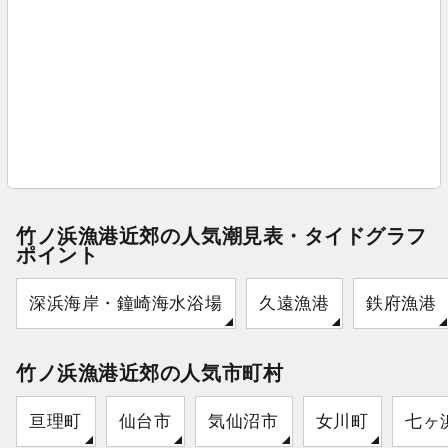
竹ノ浜漁港近郊の人気潮見表・タイドグラフ
ポイント
深浜海岸・鐘崎海水浴場
久遠漁港
鉄府漁港
竹ノ浜漁港近郊の人気市町村
亘理町
仙台市
気仙沼市
女川町
七ヶ