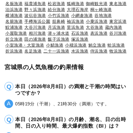
名振漁港
福貴浦魚港
松岩漁港
狐崎漁港
御崎観光港
東名漁港
泊浜漁港
野々浜漁港
給分漁港
大理石海岸
桐ヶ崎漁港
横浦漁港
波伝谷漁港
小竹浜漁港
小網倉漁港
谷地漁港
名籠漁港
手樽海浜公園
舘鼻崎
袖浜漁港
小乗浜漁港
東宮浜港
鮫浦漁港
大谷川漁港
月浜漁港
里浜魚港
大谷漁港
蔵内漁港
小屋取漁港
相川漁港
潜ヶ浦水道
石浜漁港
表浜漁港
谷川漁港
折立漁港
田の浦漁港
飯子浜漁港
塚浜漁港
小室漁港・大室漁港
小鯖漁港
小積浜漁港
鮪立漁港
蛤浜漁港
折浜漁港
名足漁港
二十一浜漁港
水浜漁港
侍浜漁港
牧浜漁港
宮城県の人気魚種の釣果情報
本日（2026年8月8日）の満潮と干潮の時間はい
つですか？
05時19分（干潮）、21時30分（満潮）です。
本日（2026年8月8日）の月齢、潮名、日の出時
間、日の入り時間、最大爆釣指数（BI）は？