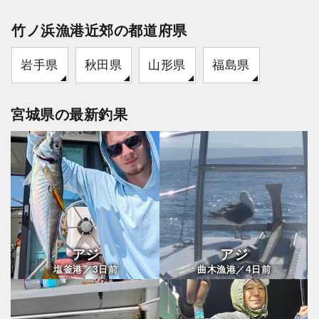
竹ノ浜漁港近郊の都道府県
岩手県
秋田県
山形県
福島県
宮城県の最新釣果
アジ
アジ
3
4
塩釜港／
日前
曲木漁港／
日前