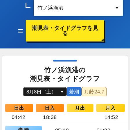
潮見表・タイドグラフを見
る
竹ノ浜漁港の
潮見表・タイドグラフ
若潮
月齢
24.7
日出
日入
月出
月入
04:42
18:38
14:52