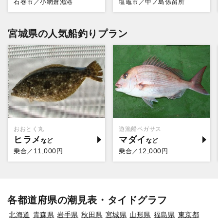
石巻市／小網倉漁港
塩竈市／中ノ島係留所
宮城県の人気船釣りプラン
おおとく丸
遊漁船ペガサス
ヒラメ
マダイ
11,000
12,000
乗合／
円
乗合／
円
各都道府県の潮見表・タイドグラフ
北海道
青森県
岩手県
秋田県
宮城県
山形県
福島県
東京都