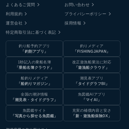
よくあるご質問
お問い合わせ
利用規約
プライバシーポリシー
運営会社
採用情報
特定商取引法に基づく表記
釣り船予約アプリ
釣りメディア
「釣割アプリ」
「FISHINGJAPAN」
1秒記入の乗船名簿
改正遊漁船業法に対応
「乗船名簿クラウド」
「遊漁船クラウド」
船釣りメディア
潮見表アプリ
「船釣りマガジン」
「タイドグラフBI」
全国の潮汐情報
魚図鑑AIアプリ
「潮見表・タイドグラフ」
「マイAI」
魚図鑑サイト
充実の補償内容と安さ
「写真から探せる魚図鑑」
「新・遊漁船保険DX」