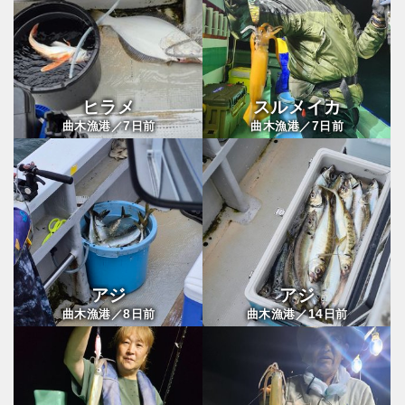
ヒラメ
スルメイカ
7
7
曲木漁港／
日前
曲木漁港／
日前
アジ
アジ
8
14
曲木漁港／
日前
曲木漁港／
日前