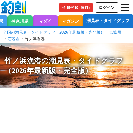
会員登録
ログイン
（無料）
潮見表・タイドグラフ
果
神奈川県
マダイ
マガジン
全国の潮見表・タイドグラフ（2026年最新版・完全版）
宮城県
石巻市
竹ノ浜漁港
竹ノ浜漁港の潮見表
・タイドグラフ
（2026年最新版・完全版）