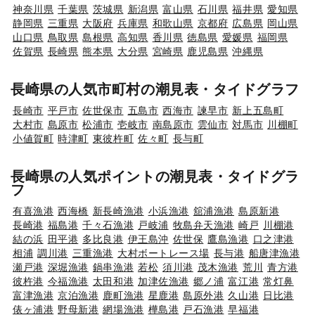
神奈川県
千葉県
茨城県
新潟県
富山県
石川県
福井県
愛知県
静岡県
三重県
大阪府
兵庫県
和歌山県
京都府
広島県
岡山県
山口県
鳥取県
島根県
高知県
香川県
徳島県
愛媛県
福岡県
佐賀県
長崎県
熊本県
大分県
宮崎県
鹿児島県
沖縄県
長崎県の人気市町村の潮見表・タイドグラフ
長崎市
平戸市
佐世保市
五島市
西海市
諫早市
新上五島町
大村市
島原市
松浦市
壱岐市
南島原市
雲仙市
対馬市
川棚町
小値賀町
時津町
東彼杵町
佐々町
長与町
長崎県の人気ポイントの潮見表・タイドグラ
フ
有喜漁港
西海橋
新長崎漁港
小浜漁港
舘浦漁港
島原新港
長崎港
福島港
千々石漁港
戸岐浦
牧島弁天漁港
崎戸
川棚港
結の浜
田平港
多比良港
伊王島沖
佐世保
鷹島漁港
口之津港
相浦
調川港
三重漁港
大村ボートレース場
長与港
船唐津漁港
瀬戸港
深堀漁港
鍋串漁港
若松
須川港
茂木漁港
荒川
青方港
彼杵港
今福漁港
太田和港
加津佐漁港
郷ノ浦
富江港
常灯鼻
富津漁港
京泊漁港
鹿町漁港
星鹿港
島原外港
久山港
日比港
俵ヶ浦港
野母新港
網場漁港
樺島港
戸石漁港
早福港