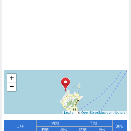
+
−
Leaflet
| ©
OpenStreetMap contributors
満潮
干潮
日時
潮名
時刻
潮位
時刻
潮位