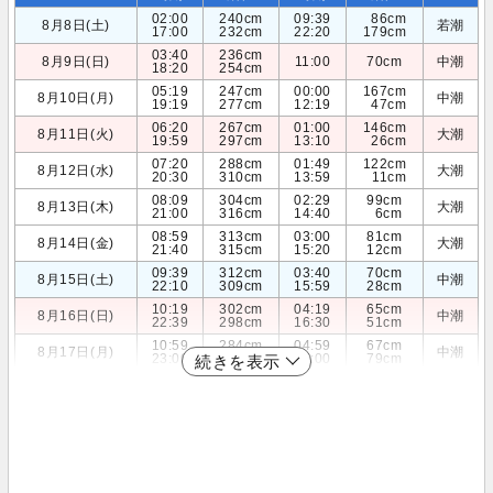
02:00
240cm
09:39
86cm
8月8日(土)
若潮
17:00
232cm
22:20
179cm
03:40
236cm
8月9日(日)
11:00
70cm
中潮
18:20
254cm
05:19
247cm
00:00
167cm
8月10日(月)
中潮
19:19
277cm
12:19
47cm
06:20
267cm
01:00
146cm
8月11日(火)
大潮
19:59
297cm
13:10
26cm
07:20
288cm
01:49
122cm
8月12日(水)
大潮
20:30
310cm
13:59
11cm
08:09
304cm
02:29
99cm
8月13日(木)
大潮
21:00
316cm
14:40
6cm
08:59
313cm
03:00
81cm
8月14日(金)
大潮
21:40
315cm
15:20
12cm
09:39
312cm
03:40
70cm
8月15日(土)
中潮
22:10
309cm
15:59
28cm
10:19
302cm
04:19
65cm
8月16日(日)
中潮
22:39
298cm
16:30
51cm
10:59
284cm
04:59
67cm
8月17日(月)
中潮
23:00
284cm
17:00
79cm
続きを表示