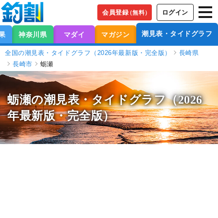
会員登録
ログイン
（無料）
潮見表・タイドグラフ
果
神奈川県
マダイ
マガジン
全国の潮見表・タイドグラフ（2026年最新版・完全版）
長崎県
長崎市
蛎瀬
蛎瀬の潮見表
・タイドグラフ（2026
年最新版・完全版）