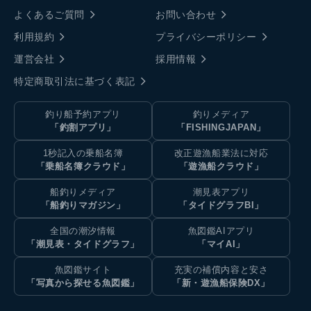
よくあるご質問
お問い合わせ
利用規約
プライバシーポリシー
運営会社
採用情報
特定商取引法に基づく表記
釣り船予約アプリ
釣りメディア
「釣割アプリ」
「FISHINGJAPAN」
1秒記入の乗船名簿
改正遊漁船業法に対応
「乗船名簿クラウド」
「遊漁船クラウド」
船釣りメディア
潮見表アプリ
「船釣りマガジン」
「タイドグラフBI」
全国の潮汐情報
魚図鑑AIアプリ
「潮見表・タイドグラフ」
「マイAI」
魚図鑑サイト
充実の補償内容と安さ
「写真から探せる魚図鑑」
「新・遊漁船保険DX」