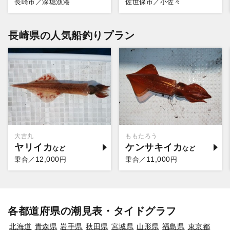
長崎市／深堀漁港
佐世保市／小佐々
長崎県の人気船釣りプラン
大吉丸
ももたろう
ヤリイカ
ケンサキイカ
12,000
11,000
乗合／
円
乗合／
円
各都道府県の潮見表・タイドグラフ
北海道
青森県
岩手県
秋田県
宮城県
山形県
福島県
東京都