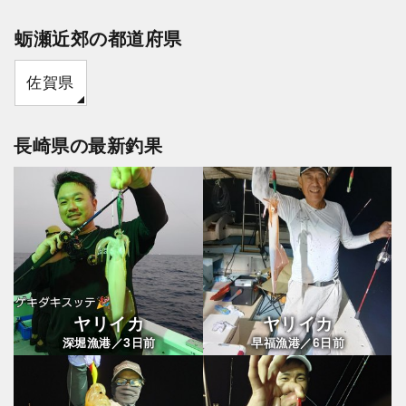
蛎瀬近郊の都道府県
佐賀県
長崎県の最新釣果
ヤリイカ
ヤリイカ
3
6
深堀漁港／
日前
早福漁港／
日前