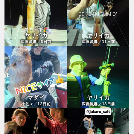
ヤリイカ
ヤリイカ
6
11
深堀漁港／
日前
深堀漁港／
日前
マダイ
ヤリイカ
12
13
小佐々／
日前
深堀漁港／
日前