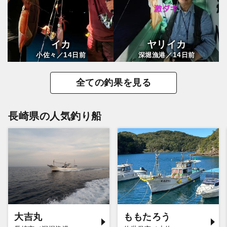
イカ
ヤリイカ
14
14
小佐々／
日前
深堀漁港／
日前
全ての釣果を見る
長崎県の人気釣り船
大吉丸
ももたろう