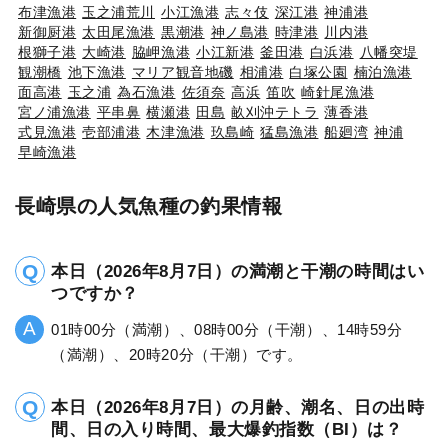
布津漁港
玉之浦荒川
小江漁港
志々伎
深江港
神浦港
新御厨港
太田尾漁港
黒潮港
神ノ島港
時津港
川内港
根獅子港
大崎港
脇岬漁港
小江新港
釜田港
白浜港
八幡突堤
観潮橋
池下漁港
マリア観音地磯
相浦港
白塚公園
楠泊漁港
面高港
玉之浦
為石漁港
佐須奈
高浜
笛吹
崎針尾漁港
宮ノ浦漁港
平串鼻
横瀬港
田島
畝刈沖テトラ
薄香港
式見漁港
壱部浦港
木津漁港
玖島崎
猛島漁港
船廻湾
神浦
早崎漁港
長崎県の人気魚種の釣果情報
本日（2026年8月7日）の満潮と干潮の時間はい
つですか？
01時00分（満潮）、08時00分（干潮）、14時59分
（満潮）、20時20分（干潮）です。
本日（2026年8月7日）の月齢、潮名、日の出時
間、日の入り時間、最大爆釣指数（BI）は？