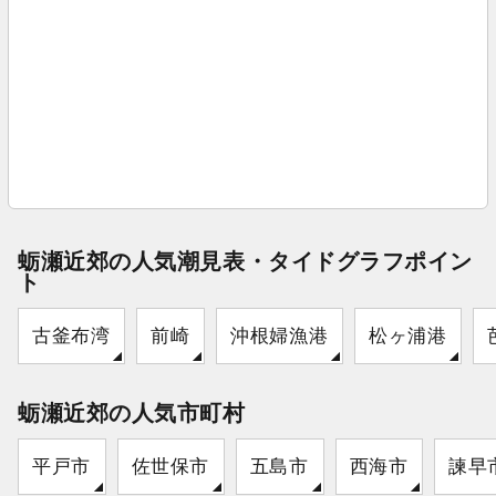
蛎瀬近郊の人気潮見表・タイドグラフポイン
ト
古釜布湾
前崎
沖根婦漁港
松ヶ浦港
蛎瀬近郊の人気市町村
平戸市
佐世保市
五島市
西海市
諫早