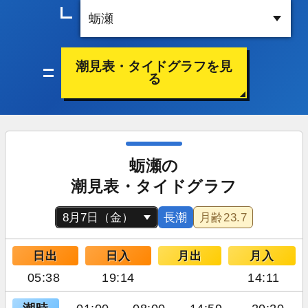
潮見表・タイドグラフを見
る
蛎瀬の
潮見表・タイドグラフ
長潮
月齢
23.7
日出
日入
月出
月入
05:38
19:14
14:11